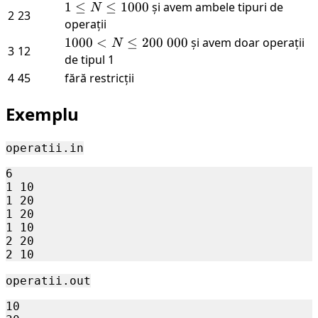
\le
1 \le
1
≤
≤
1000
și avem ambele tipuri de
N
2
23
1000
N
operații
\le
1000
1000
<
≤
200
000
și avem doar operații
N
3
12
1000
< N
de tipul 1
\le
4
45
fără restricții
200\
000
Exemplu
operatii.in
6

1 10

1 20

1 20

1 10

2 20

operatii.out
10
