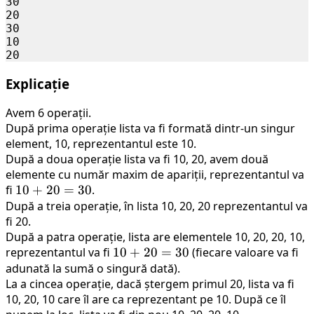
30

20

30

10

Explicație
Avem 6 operații.
După prima operație lista va fi formată dintr-un singur
element, 10, reprezentantul este 10.
După a doua operație lista va fi 10, 20, avem două
elemente cu număr maxim de apariții, reprezentantul va
fi
10
10
+
20
=
30
.
După a treia operație, în lista 10, 20, 20 reprezentantul va
+
fi 20.
20
După a patra operație, lista are elementele 10, 20, 20, 10,
=
reprezentantul va fi
10
10
+
20
=
30
(fiecare valoare va fi
30
adunată la sumă o singură dată).
+
La a cincea operație, dacă ștergem primul 20, lista va fi
20
10, 20, 10 care îl are ca reprezentant pe 10. După ce îl
=