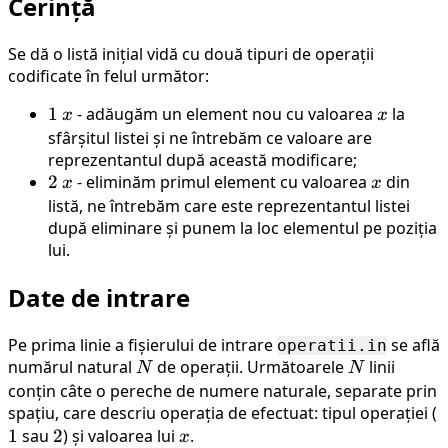
Cerință
Se dă o listă inițial vidă cu două tipuri de operații
codificate în felul următor:
1
1
x
- adăugăm un element nou cu valoarea
x
la
x
x
sfârșitul listei și ne întrebăm ce valoare are
reprezentantul după această modificare;
2
2
x
- eliminăm primul element cu valoarea
x
din
x
x
listă, ne întrebăm care este reprezentantul listei
după eliminare și punem la loc elementul pe poziția
lui.
Date de intrare
Pe prima linie a fișierului de intrare
se află
operatii.in
numărul natural
N
de operații. Următoarele
N
linii
N
N
conțin câte o pereche de numere naturale, separate prin
spațiu, care descriu operația de efectuat: tipul operației (
1
1
sau
2
2
) și valoarea lui
x
.
x