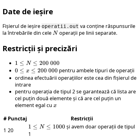
Date de ieșire
Fișierul de ieșire
va conține răspunsurile
operatii.out
la întrebările din cele
N
operații pe linii separate.
N
Restricții și precizări
1 \le
1
≤
≤
200
000
N
N
0 \le
0
≤
≤
200
000
pentru ambele tipuri de operații
x
\le
x \le
ordinea efectuării operațiilor este cea din fișierul de
200\
200\
intrare
000
pentru operația de tipul 2 se garantează că lista are
000
cel puțin două elemente și că are cel puțin un
element egal cu
x
x
#
Punctaj
Restricții
1 \le
1
≤
≤
1000
și avem doar operații de tipul
N
1
20
N
1