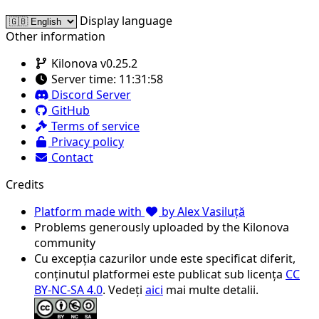
Display language
Other information
Kilonova v0.25.2
Server time:
11:31:58
Discord Server
GitHub
Terms of service
Privacy policy
Contact
Credits
Platform made with
by Alex Vasiluță
Problems generously uploaded by the Kilonova
community
Cu excepția cazurilor unde este specificat diferit,
conținutul platformei este publicat sub licența
CC
BY-NC-SA 4.0
. Vedeți
aici
mai multe detalii.