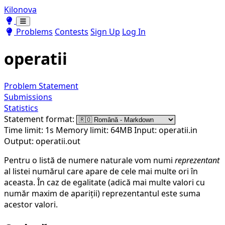
Kilonova
Toggle theme
Toggle theme
Problems
Contests
Sign Up
Log In
operatii
Problem Statement
Submissions
Statistics
Statement format:
Time limit: 1s
Memory limit: 64MB
Input: operatii.in
Output: operatii.out
Pentru o listă de numere naturale vom numi
reprezentant
al listei numărul care apare de cele mai multe ori în
aceasta. În caz de egalitate (adică mai multe valori cu
număr maxim de apariții) reprezentantul este suma
acestor valori.