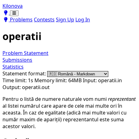
Kilonova
Toggle theme
Toggle theme
Problems
Contests
Sign Up
Log In
operatii
Problem Statement
Submissions
Statistics
Statement format:
Time limit: 1s
Memory limit: 64MB
Input: operatii.in
Output: operatii.out
Pentru o listă de numere naturale vom numi
reprezentant
al listei numărul care apare de cele mai multe ori în
aceasta. În caz de egalitate (adică mai multe valori cu
număr maxim de apariții) reprezentantul este suma
acestor valori.