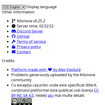
Display language
Other information
Kilonova v0.25.2
Server time:
02:52:52
Discord Server
GitHub
Terms of service
Privacy policy
Contact
Credits
Platform made with
by Alex Vasiluță
Problems generously uploaded by the Kilonova
community
Cu excepția cazurilor unde este specificat diferit,
conținutul platformei este publicat sub licența
CC
BY-NC-SA 4.0
. Vedeți
aici
mai multe detalii.