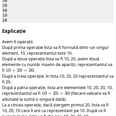
30

20

30

10

Explicație
Avem 6 operații.
După prima operație lista va fi formată dintr-un singur
element, 10, reprezentantul este 10.
După a doua operație lista va fi 10, 20, avem două
elemente cu număr maxim de apariții, reprezentantul va
fi
10
10
+
20
=
30
.
După a treia operație, în lista 10, 20, 20 reprezentantul va
+
fi 20.
20
După a patra operație, lista are elementele 10, 20, 20, 10,
=
reprezentantul va fi
10
10
+
20
=
30
(fiecare valoare va fi
30
adunată la sumă o singură dată).
+
La a cincea operație, dacă ștergem primul 20, lista va fi
20
10, 20, 10 care îl are ca reprezentant pe 10. După ce îl
=