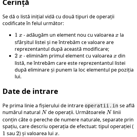
Cerință
Se dă o listă inițial vidă cu două tipuri de operații
codificate în felul următor:
1
1
x
- adăugăm un element nou cu valoarea
x
la
x
x
sfârșitul listei și ne întrebăm ce valoare are
reprezentantul după această modificare;
2
2
x
- eliminăm primul element cu valoarea
x
din
x
x
listă, ne întrebăm care este reprezentantul listei
după eliminare și punem la loc elementul pe poziția
lui.
Date de intrare
Pe prima linie a fișierului de intrare
se află
operatii.in
numărul natural
N
de operații. Următoarele
N
linii
N
N
conțin câte o pereche de numere naturale, separate prin
spațiu, care descriu operația de efectuat: tipul operației (
1
1
sau
2
2
) și valoarea lui
x
.
x