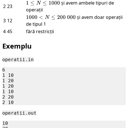
\le
1 \le
1
≤
≤
1000
și avem ambele tipuri de
N
2
23
1000
N
operații
\le
1000
1000
<
≤
200
000
și avem doar operații
N
3
12
1000
< N
de tipul 1
\le
4
45
fără restricții
200\
000
Exemplu
operatii.in
6

1 10

1 20

1 20

1 10

2 20

operatii.out
10
