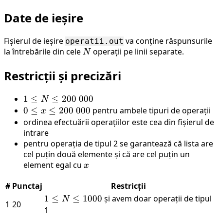
Date de ieșire
Fișierul de ieșire
va conține răspunsurile
operatii.out
la întrebările din cele
N
operații pe linii separate.
N
Restricții și precizări
1 \le
1
≤
≤
200
000
N
N
0 \le
0
≤
≤
200
000
pentru ambele tipuri de operații
x
\le
x \le
ordinea efectuării operațiilor este cea din fișierul de
200\
200\
intrare
000
pentru operația de tipul 2 se garantează că lista are
000
cel puțin două elemente și că are cel puțin un
element egal cu
x
x
#
Punctaj
Restricții
1 \le
1
≤
≤
1000
și avem doar operații de tipul
N
1
20
N
1