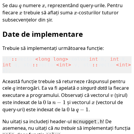
Se dau
q
numere
x
, reprezentând query-urile. Pentru
q
x
fiecare
x
trebuie să aflați suma
x
-costurilor tuturor
x
x
subsecvențelor din șir.
Date de implementare
Trebuie să implementați următoarea funcție:
std
::
vector
<
long
long
>
solve
(
int
n
,
int
k
,
int
q
,
std
::
vector
<
int
>
v
,
std
::
vector
<
int
>
x
);
Această funcție trebuie să returneze răspunsul pentru
cele
q
interogări. Ea va fi apelată
o singură dată
la fiecare
q
executare a programului. Observați că vectorul
v
(șirul)
v
este indexat de la
0
0
la
n-
−
1
și vectorul
x
(vectorul de
n
x
1
query-uri) este indexat de la
0
0
la
q-
−
1
.
q
1
Nu uitați sa includeți header-ul
! De
mcnugget.h
asemenea, nu uitați că
nu trebuie
să implementați funcția