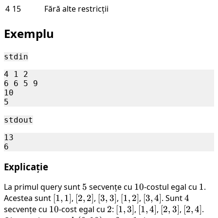
\leq
\leq
n, q
\leq
4
15
Fără alte restricții
40
1000
\leq
q
1000
\leq
Exemplu
10^5
stdin
4 1 2

6 6 5 9

10

stdout
13

Explicație
La primul query sunt
5
5
secvențe cu
10
10
-costul egal cu
1
1
.
Acestea sunt
[1,1]
[
1
,
1
]
,
[2,2]
[
2
,
2
]
,
[3,3]
[
3
,
3
]
,
[1,2]
[
1
,
2
]
,
[3,4]
[
3
,
4
]
. Sunt
4
4
secvențe cu
10
10
-cost egal cu
2
2
:
[1,3]
[
1
,
3
]
,
[1,4]
[
1
,
4
]
,
[2,3]
[
2
,
3
]
,
[2,4]
[
2
,
4
]
.