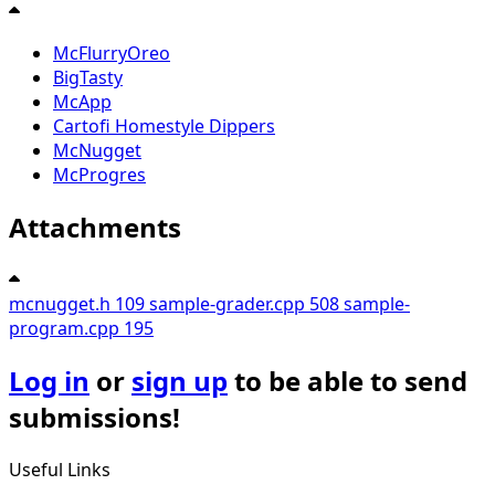
McFlurryOreo
BigTasty
McApp
Cartofi Homestyle Dippers
McNugget
McProgres
Attachments
mcnugget.h
109
sample-grader.cpp
508
sample-
program.cpp
195
Log in
or
sign up
to be able to send
submissions!
Useful Links