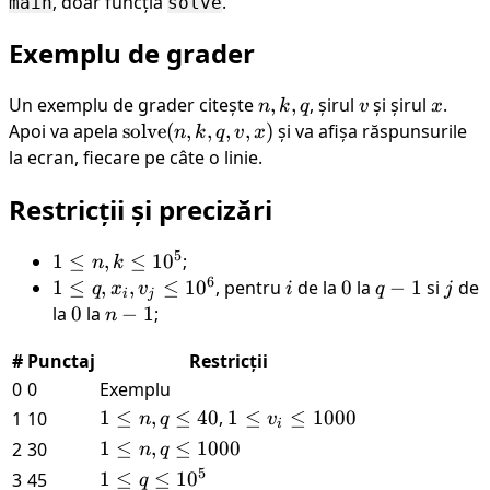
, doar funcția
.
main
solve
Exemplu de grader
Un exemplu de grader citește
n,
,
,
, șirul
v
și șirul
x
.
n
k
q
v
x
k,
Apoi va apela
\text{solve}
solve
(
,
,
,
,
)
și va afișa răspunsurile
n
k
q
v
x
q
(n, k, q, v,
la ecran, fiecare pe câte o linie.
x)
Restricții și precizări
5
1
1
≤
,
≤
1
0
;
n
k
6
\leq
1
1
≤
,
,
≤
1
0
, pentru
i
de la
0
0
la
q-
−
1
si
j
de
q
x
v
i
q
j
i
j
n, k
\leq
1
la
0
0
la
n-
−
1
;
n
\leq
q,
1
#
Punctaj
Restricții
10^5
x_i,
v_j
0
0
Exemplu
\leq
1
1
≤
,
≤
40
,
1
1
≤
≤
1000
1
10
n
q
v
i
10^6
\leq
\leq
1
1
≤
,
≤
1000
2
30
n
q
n, q
v_i
\leq
5
1
1
≤
≤
1
0
3
45
q