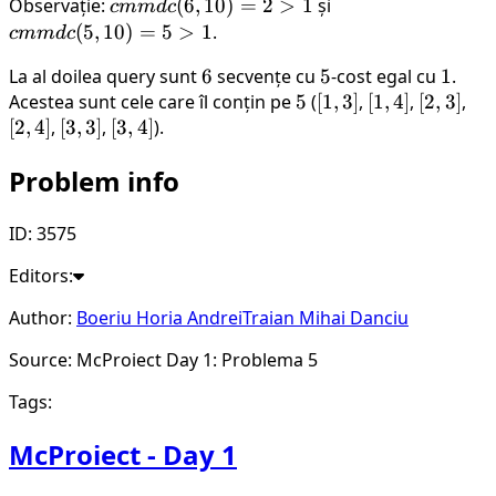
Observație:
cmmdc(6,
(
6
,
10
)
=
2
>
1
și
cmmdc(5,
c
mm
d
c
10) = 2
10) = 5
(
5
,
10
)
=
5
>
1
.
c
mm
d
c
> 1
> 1
La al doilea query sunt
6
6
secvențe cu
5
5
-cost egal cu
1
1
.
Acestea sunt cele care îl conțin pe
5
5
(
[1,
[
1
,
3
]
,
[1,
[
1
,
4
]
,
[2,
[
2
,
3
]
,
[2,
[
2
,
4
]
,
[3,
[
3
,
3
]
,
[3,
[
3
,
4
]
).
3]
4]
3]
4]
3]
4]
Problem info
ID: 3575
Editors:
Author:
Boeriu Horia Andrei
Traian Mihai Danciu
Source: McProiect Day 1: Problema 5
Tags:
McProiect - Day 1