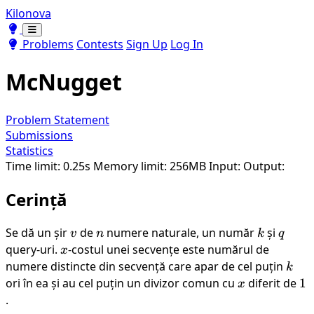
Kilonova
Toggle theme
Toggle theme
Problems
Contests
Sign Up
Log In
McNugget
Problem Statement
Submissions
Statistics
Time limit: 0.25s
Memory limit: 256MB
Input:
Output:
Cerință
Se dă un șir
v
de
n
numere naturale, un număr
k
și
q
v
n
k
q
query-uri.
x
-costul unei secvențe este numărul de
x
numere distincte din secvență care apar de cel puțin
k
k
ori în ea și au cel puțin un divizor comun cu
x
diferit de
1
1
x
.