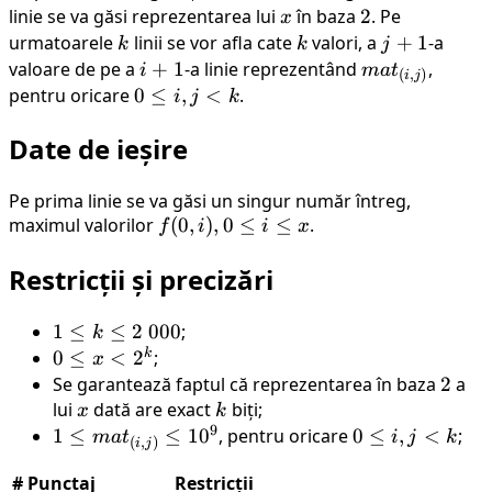
linie se va găsi reprezentarea lui
x
în baza
2
2
. Pe
x
urmatoarele
k
linii se vor afla cate
k
valori, a
j
+
1
-a
k
k
j
+
valoare de pe a
i
+
1
-a linie reprezentând
mat_{(i,
,
i
ma
t
(
,
)
i
j
1
+
j)}
pentru oricare
0
0
≤
,
<
.
i
j
k
1
\leq
Date de ieșire
i, j
<k
Pe prima linie se va găsi un singur număr întreg,
maximul valorilor
f(0,
(
0
,
)
,
0
≤
≤
.
f
i
i
x
i), 0
Restricții și precizări
\leq
i
\leq
1
1
≤
≤
2
000
;
k
x
\leq
k
0
0
≤
<
2
;
x
k
\leq
Se garantează faptul că reprezentarea în baza
2
2
a
\leq
x <
lui
x
dată are exact
k
biți;
x
k
2 \
9
2^k
1 \leq
1
≤
≤
1
0
, pentru oricare
0
0
≤
,
<
;
ma
t
i
j
k
(
,
)
i
j
000
mat_{(i,
\leq
#
Punctaj
Restricții
j)} \leq
i, j