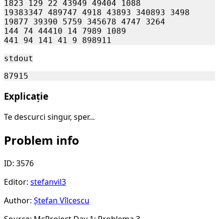
1823 129 22 43949 49404 1088

19383347 489747 4918 43893 340893 3498

19877 39390 5759 345678 4747 3264

144 74 44410 14 7989 1089

stdout
Explicație
Te descurci singur, sper...
Problem info
ID: 3576
Editor:
stefanvil3
Author:
Ștefan Vîlcescu
Source: McProiect Day 1: Problema 3