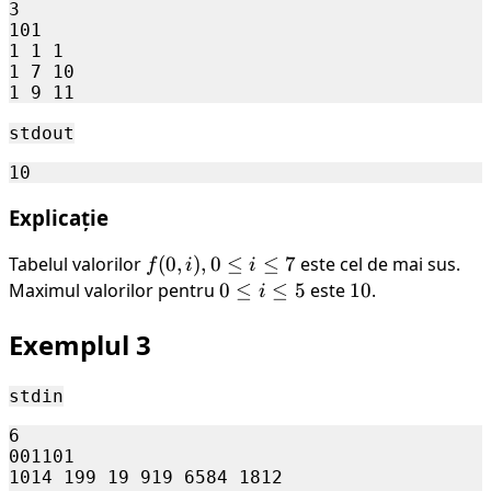
3

101

1 1 1

1 7 10

stdout
Explicație
Tabelul valorilor
f(0,
(
0
,
)
,
0
≤
≤
7
este cel de mai sus.
f
i
i
i), 0
Maximul valorilor pentru
0
0
≤
≤
5
este
10
10
.
i
\leq
\leq
Exemplul 3
i
i
\leq
\leq
7
5
stdin
6

001101

1014 199 19 919 6584 1812
