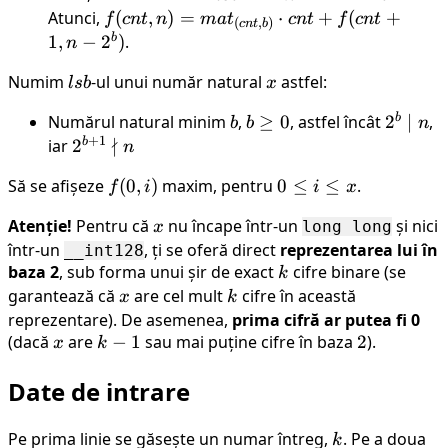
n)=0
Atunci,
f(cnt,
(
,
)
=
⋅
+
(
+
f
c
n
t
n
ma
t
c
n
t
f
c
n
t
(
,
)
c
n
t
b
n)=mat_{(cnt,
b
1
,
−
2
)
.
n
b)} \cdot cnt
Numim
lsb
-ul unui număr natural
x
astfel:
l
s
b
x
+ f(cnt+1, n-
2^b)
b
Numărul natural minim
b
,
b
≥
0
, astfel încât
2^b
2
∣
,
b
b
n
+
1
∤
\geq
\mid
b
iar
2^{b+1}
2
n
0
n
\nmid n
Să se afișeze
f(0,
(
0
,
)
maxim, pentru
0
0
≤
≤
.
f
i
i
x
i)
\leq
Atenție!
Pentru că
x
nu încape într-un
și nici
long long
x
i
într-un
, ți se oferă direct
reprezentarea lui în
__int128
\leq
baza 2
, sub forma unui șir de exact
k
cifre binare (se
k
x
garantează că
x
are cel mult
k
cifre în această
x
k
reprezentare). De asemenea,
prima cifră ar putea fi 0
(dacă
x
are
k-
−
1
sau mai puține cifre în baza
2
2
).
x
k
1
Date de intrare
Pe prima linie se găsește un numar întreg,
k
. Pe a doua
k