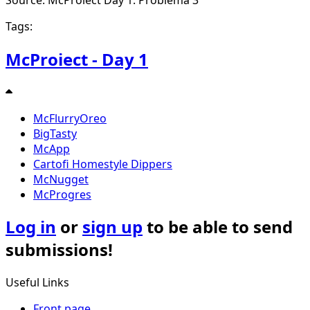
Tags:
McProiect - Day 1
McFlurryOreo
BigTasty
McApp
Cartofi Homestyle Dippers
McNugget
McProgres
Log in
or
sign up
to be able to send
submissions!
Useful Links
Front page