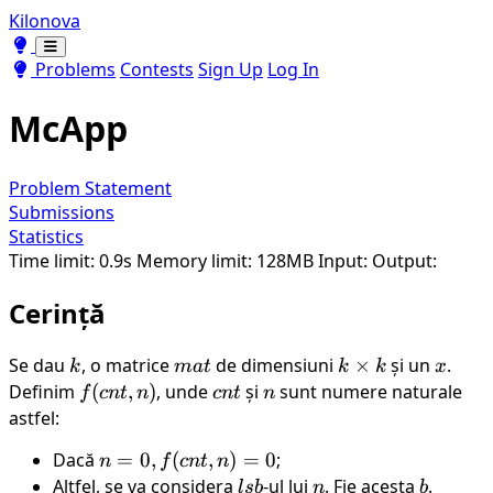
Kilonova
Toggle theme
Toggle theme
Problems
Contests
Sign Up
Log In
McApp
Problem Statement
Submissions
Statistics
Time limit: 0.9s
Memory limit: 128MB
Input:
Output:
Cerință
Se dau
k
, o matrice
mat
de dimensiuni
k
×
și un
x
.
k
ma
t
k
k
x
\times
Definim
f(cnt,
(
,
)
, unde
cnt
și
n
sunt numere naturale
f
c
n
t
n
c
n
t
n
k
n)
astfel:
Dacă
n=0,
=
0
,
(
,
)
=
0
;
n
f
c
n
t
n
f(cnt,
Altfel, se va considera
lsb
-ul lui
n
. Fie acesta
b
.
l
s
b
n
b