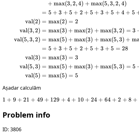
+
max
(
3
,
2
,
4
)
+
max
(
5
,
3
,
2
,
4
)
=
5
+
3
+
5
+
2
+
5
+
3
+
5
+
4
+
5
val
(
2
)
=
max
(
2
)
=
2
val
(
3
,
2
)
=
max
(
3
)
+
max
(
2
)
+
max
(
3
,
2
)
=
3
val
(
5
,
3
,
2
)
=
max
(
5
)
+
max
(
3
)
+
max
(
5
,
3
)
+
m
=
5
+
3
+
5
+
2
+
5
+
3
+
5
=
28
val
(
3
)
=
max
(
3
)
=
3
val
(
5
,
3
)
=
max
(
5
)
+
max
(
3
)
+
max
(
5
,
3
)
=
5
val
(
5
)
=
max
(
5
)
=
5
Așadar calculăm
1
+
9
+
21
+
49
+
129
+
4
1 + 9 + 21 + 49 + 129 + 4
+
10
+
24
+
64
+
2
+
8
+
Problem info
ID: 3806