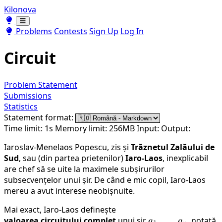
Kilonova
Toggle theme
Toggle theme
Problems
Contests
Sign Up
Log In
Circuit
Problem Statement
Submissions
Statistics
Statement format:
Time limit: 1s
Memory limit: 256MB
Input:
Output:
Iaroslav-Menelaos Popescu, zis și
Trăznetul Zalăului de
Sud
, sau (din partea prietenilor)
Iaro-Laos
, inexplicabil
are chef să se uite la maximele subșirurilor
subsecvențelor unui șir. De când e mic copil, Iaro-Laos
mereu a avut interese neobișnuite.
Mai exact, Iaro-Laos definește
valoarea circuitului complet
unui șir
a_1,
,
…
,
, notată
\
a
a