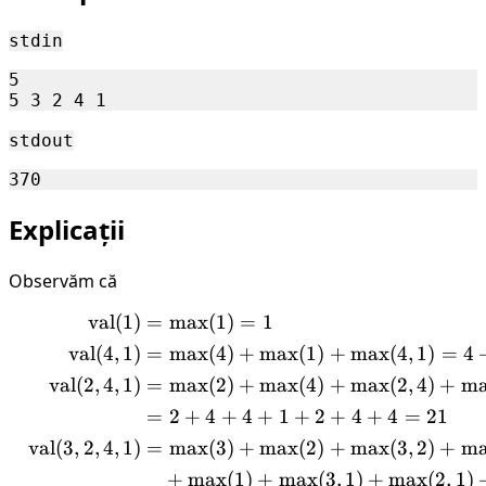
000
stdin
5

stdout
Explicații
Observăm că
val
(
1
)
=
max
(
1
)
=
1
\begin{aligned} \operato
val
(
4
,
1
)
=
max
(
4
)
+
max
(
1
)
+
max
(
4
,
1
)
=
4
val
(
2
,
4
,
1
)
=
max
(
2
)
+
max
(
4
)
+
max
(
2
,
4
)
+
m
=
2
+
4
+
4
+
1
+
2
+
4
+
4
=
21
val
(
3
,
2
,
4
,
1
)
=
max
(
3
)
+
max
(
2
)
+
max
(
3
,
2
)
+
m
+
max
(
1
)
+
max
(
3
,
1
)
+
max
(
2
,
1
)