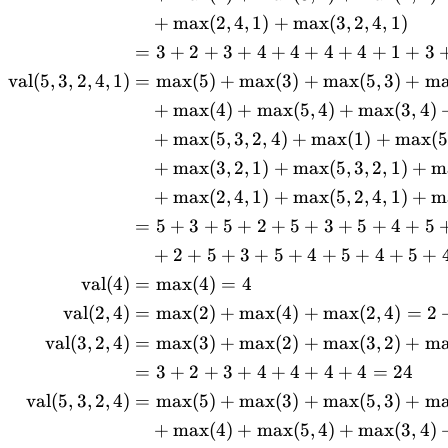
+
max
(
2
,
4
,
1
)
+
max
(
3
,
2
,
4
,
1
)
=
3
+
2
+
3
+
4
+
4
+
4
+
4
+
1
+
3
val
(
5
,
3
,
2
,
4
,
1
)
=
max
(
5
)
+
max
(
3
)
+
max
(
5
,
3
)
+
m
+
max
(
4
)
+
max
(
5
,
4
)
+
max
(
3
,
4
)
+
max
(
5
,
3
,
2
,
4
)
+
max
(
1
)
+
max
(
5
+
max
(
3
,
2
,
1
)
+
max
(
5
,
3
,
2
,
1
)
+
m
+
max
(
2
,
4
,
1
)
+
max
(
5
,
2
,
4
,
1
)
+
m
=
5
+
3
+
5
+
2
+
5
+
3
+
5
+
4
+
5
+
2
+
5
+
3
+
5
+
4
+
5
+
4
+
5
+
val
(
4
)
=
max
(
4
)
=
4
val
(
2
,
4
)
=
max
(
2
)
+
max
(
4
)
+
max
(
2
,
4
)
=
2
val
(
3
,
2
,
4
)
=
max
(
3
)
+
max
(
2
)
+
max
(
3
,
2
)
+
m
=
3
+
2
+
3
+
4
+
4
+
4
+
4
=
24
val
(
5
,
3
,
2
,
4
)
=
max
(
5
)
+
max
(
3
)
+
max
(
5
,
3
)
+
m
+
max
(
4
)
+
max
(
5
,
4
)
+
max
(
3
,
4
)