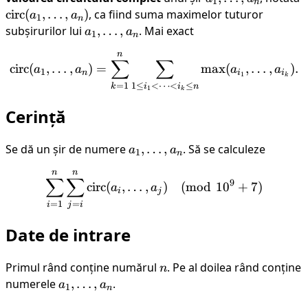
1
n
\ldots,
(
circ
(
,
…
,
)
, ca fiind suma maximelor tuturor
a
a
1
n
a_n
\
subșirurilor lui
a_1,
,
…
,
. Mai exact
a
a
1
n
a
\ldots,
n
\text{circ}(a_1, \ldots, a
a_n
∑
∑
circ
(
,
…
,
)
=
max
(
,
…
,
)
.
a
a
a
a
1
n
i
i
1
k
1
≤
<
⋯
<
≤
=
1
i
i
n
k
1
k
Cerință
Se dă un șir de numere
a_1,
,
…
,
. Să se calculeze
a
a
1
n
\ldots,
n
n
\sum_{i = 1}^n \sum_{j = 
∑
∑
a_n
9
circ
(
,
…
,
)
(
mod
1
0
+
7
)
a
a
i
j
=
1
=
i
j
i
Date de intrare
Primul rând conține numărul
n
. Pe al doilea rând conține
n
numerele
a_1,
,
…
,
.
a
a
1
n
\ldots,