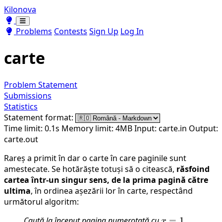
Kilonova
Toggle theme
Toggle theme
Problems
Contests
Sign Up
Log In
carte
Problem Statement
Submissions
Statistics
Statement format:
Time limit: 0.1s
Memory limit: 4MB
Input: carte.in
Output:
carte.out
Rareș a primit în dar o carte în care paginile sunt
amestecate. Se hotărăște totuși să o citească,
răsfoind
cartea într-un singur sens, de la prima pagină către
ultima
, în ordinea așezării lor în carte, respectând
următorul algoritm:
Caută la început pagina numerotată cu
x=1
=
1
.
x