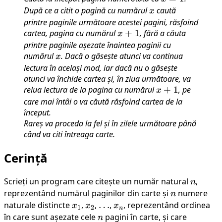
După ce a citit o pagină cu numărul
x
caută
x
printre paginile următoare acestei pagini, răsfoind
cartea, pagina cu numărul
x+1
+
1
, fără a căuta
x
printre paginile așezate înaintea paginii cu
numărul
x
. Dacă o găsește atunci va continua
x
lectura în același mod, iar dacă nu o găsește
atunci va închide cartea și, în ziua următoare, va
relua lectura de la pagina cu numărul
x+1
+
1
, pe
x
care mai întâi o va căută răsfoind cartea de la
început.
Rareș va proceda la fel și în zilele următoare până
când va citi întreaga carte.
Cerință
Scrieți un program care citește un număr natural
n
,
n
reprezentând numărul paginilor din carte și
n
numere
n
naturale distincte
x_1
,
x_2
,
\dots
…
,
x_n
, reprezentând ordinea
x
x
x
1
2
n
în care sunt așezate cele
n
pagini în carte, și care
n