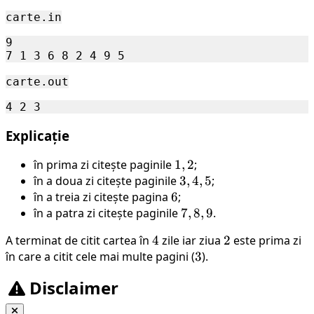
carte.in
9

carte.out
Explicație
în prima zi citește paginile
1,2
1
,
2
;
în a doua zi citește paginile
3,4,5
3
,
4
,
5
;
în a treia zi citește pagina
6
6
;
în a patra zi citește paginile
7,8,9
7
,
8
,
9
.
A terminat de citit cartea în
4
4
zile iar ziua
2
2
este prima zi
în care a citit cele mai multe pagini (
3
3
).
Disclaimer