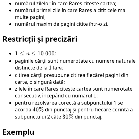
numărul zilelor în care Rareș citește cartea;
numărul primei zile în care Rareș a citit cele mai
multe pagini;
numărul maxim de pagini citite într-o zi.
Restricții și precizări
1
1
≤
≤
10
000
;
n
\leq
paginile cărții sunt numerotate cu numere naturale
n
distincte de la
1
1
la
n
;
n
\leq
citirea cărții presupune citirea fiecărei pagini din
10
carte, o singură dată;
zilele în care Rareș citește cartea sunt numerotate
\
consecutiv, începând cu numărul
1
1
;
000
pentru rezolvarea corectă a subpunctului 1 se
acordă
40\%
40%
din punctaj și pentru fiecare cerință a
subpunctului 2 câte
30\%
30%
din punctaj.
Exemplu