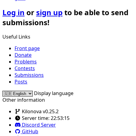
Log in
or
sign up
to be able to send
submissions!
Useful Links
Front page
Donate
Problems
Contests
Submissions
Posts
Display language
Other information
Kilonova v0.25.2
Server time:
22:53:15
Discord Server
GitHub