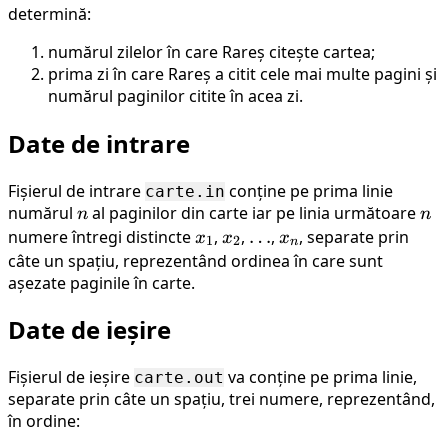
determină:
numărul zilelor în care Rareș citește cartea;
prima zi în care Rareș a citit cele mai multe pagini și
numărul paginilor citite în acea zi.
Date de intrare
Fișierul de intrare
conține pe prima linie
carte.in
numărul
n
al paginilor din carte iar pe linia următoare
n
n
n
numere întregi distincte
x_1
,
x_2
,
\dots
…
,
x_n
, separate prin
x
x
x
1
2
n
câte un spațiu, reprezentând ordinea în care sunt
așezate paginile în carte.
Date de ieșire
Fișierul de ieșire
va conține pe prima linie,
carte.out
separate prin câte un spațiu, trei numere, reprezentând,
în ordine: