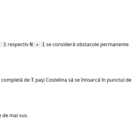
respectiv
se consideră obstacole permanente
- 1
N + 1
ie completă de
paşi Costelina să se întoarcă în punctul de
T
e de mai sus.