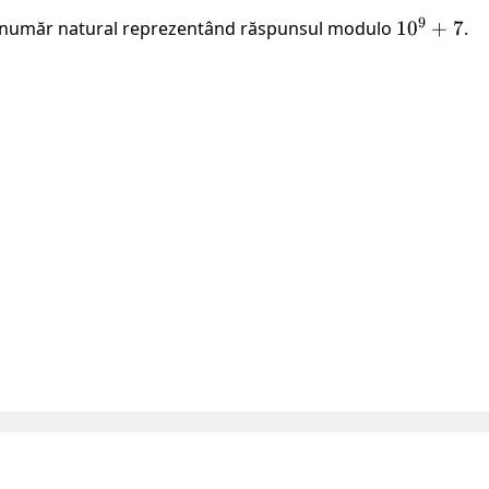
9
ur număr natural reprezentând răspunsul modulo
10^9
1
0
+
7
.
+ 7