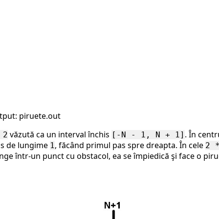
put: piruete.out
văzută ca un interval închis
. În cent
 2
[-N - 1, N + 1]
ns de lungime
, făcând primul pas spre dreapta. În cele
1
2 
ge într-un punct cu obstacol, ea se împiedică şi face o pirue