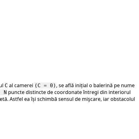
rul
al camerei
, se află inițial o balerină pe nume
C
(C = 0)
puncte distincte de coordonate întregi din interiorul
* N
tă. Astfel ea își schimbă sensul de mişcare, iar obstacolul