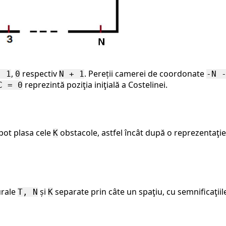
,
respectiv
. Pereții camerei de coordonate
- 1
0
N + 1
-N 
reprezintă poziţia iniţială a Costelinei.
C = 0
 pot plasa cele
obstacole, astfel încât după o reprezentaţ
K
urale
și
separate prin câte un spaţiu, cu semnificaţiil
T, N
K