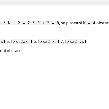
, se plasează
obstac
2 * N + 2 = 2 * 3 + 2 = 8
K = 4
5.
6.
7.
.x]
[xx.Cxx.]
[xxxC.x.]
[xxxC..x]
nui obstacol.