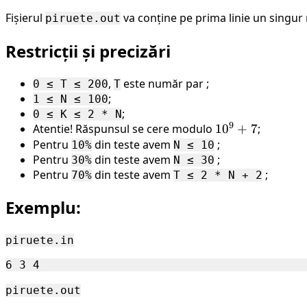
Fișierul
va conține pe prima linie un sing
piruete.out
Restricții și precizări
,
este număr par ;
0 ≤ T ≤ 200
T
;
1 ≤ N ≤ 100
;
0 ≤ K ≤ 2 * N
9
Atentie! Răspunsul se cere modulo
10^9
1
0
+
7
;
Pentru
din teste avem
;
+ 7
10%
N ≤ 10
Pentru
din teste avem
;
30%
N ≤ 30
Pentru
din teste avem
;
70%
T ≤ 2 * N + 2
Exemplu:
piruete.in
piruete.out