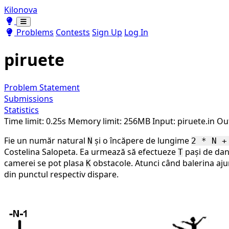
Kilonova
Toggle theme
Toggle theme
Problems
Contests
Sign Up
Log In
piruete
Problem Statement
Submissions
Statistics
Time limit: 0.25s
Memory limit: 256MB
Input: piruete.in
Out
Fie un număr natural
și o încăpere de lungime
N
2 * N +
Costelina Salopeta. Ea urmează să efectueze
pași de da
T
camerei se pot plasa
obstacole. Atunci când balerina ajun
K
din punctul respectiv dispare.