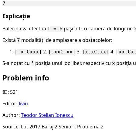
Explicație
Balerina va efectua
paşi într-o cameră de lungime
T = 6
Există
modalităţi de amplasare a obstacolelor:
7
2.
3.
4.
[.x.Cxxx]
[.xxC.xx]
[x.xC.xx]
[xx.Cx
S-a notat cu
poziţia unui loc liber, respectiv cu
poziţia u
’
x
Problem info
ID: 521
Editor:
liviu
Author:
Teodor Stelian Ionescu
Source: Lot 2017 Baraj 2 Seniori: Problema 2