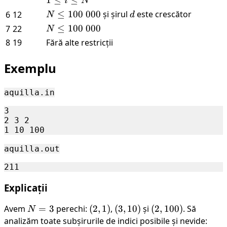
1
≤
≤
i
N
000
2
N
200
d_i
i
N
≤
100
000
și șirul
d
este crescător
6
12
N
d
\
\leq
\l
\leq
N
≤
100
000
7
22
N
000
200
N
100
\leq
8
19
Fără alte restricții
\
100
000
\
Exemplu
000
aquilla.in
3

2 3 2

aquilla.out
Explicații
Avem
N
=
3
perechi:
(2,
(
2
,
1
)
,
(3,
(
3
,
10
)
și
(2,
(
2
,
100
)
. Să
N
=
1)
10)
100)
analizăm toate subșirurile de indici posibile și nevide: