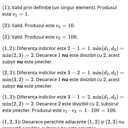
3
(1)
(
1
)
:
Valid prin definiție (un singur element). Produsul
este
v_1
=
1
.
v
1
= 1
(2)
(
2
)
:
Valid. Produsul este
v_2
=
10
.
v
2
=
(3)
(
3
)
:
Valid. Produsul este
v_3
=
100
.
v
10
3
=
(1,
(
1
,
2
)
:
Diferența indicilor este
2
2
−
1
=
1
.
\min(d_1,
min
(
,
)
=
d
d
100
1
2
2)
-
d_2) =
min
(
2
,
3
)
=
2
. Deoarece
1
1
nu
este divizibil cu
2
2
, acest
1
\min(2,
subșir
nu
este
șmecher
.
=
3) = 2
(2,
(
2
,
3
)
:
Diferența indicilor este
3
3
−
2
=
1
.
\min(d_2,
min
(
,
)
=
d
d
1
2
3
3)
-
d_3) =
min
(
3
,
2
)
=
2
. Deoarece
1
1
nu
este divizibil cu
2
2
, acest
2
\min(3,
subșir
nu
este
șmecher
.
=
2) = 2
(1,
(
1
,
3
)
:
Diferența indicilor este
3
3
−
1
=
2
.
\min(d_1,
min
(
,
)
=
d
d
1
1
3
3)
-
d_3) =
min
(
2
,
2
)
=
2
. Deoarece
2
2
este divizibil cu
2
2
, subșirul
1
\min(2,
este
șmecher
. Produsul este
v_1
⋅
=
1
⋅
100
=
100
.
v
v
1
3
=
2) = 2
\cdot
(1,
(
1
,
2
,
3
)
:
Deoarece perechile adiacente
(1,
(
1
,
2
)
și
(2,
(
2
,
3
)
nu
2
v_3