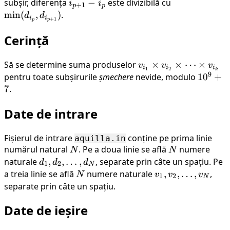
\cdots
\leq
subșir, diferența
i_{p+1}
−
este divizibilă cu
\min(d_{i_p}
i
i
+
1
p
p
< i_k
p <
- i_p
d_{i_{p+1}}
min
(
,
)
.
d
d
i
i
+
1
p
p
\leq N
k
Cerință
Să se determine suma produselor
v_{i_1}
×
×
⋯
×
v
v
v
i
i
i
1
2
k
9
\times
pentru toate subșirurile
șmechere
nevide, modulo
10^9
1
0
+
v_{i_2}
7
.
+ 7
\times
Date de intrare
\cdots
\times
v_{i_k}
Fișierul de intrare
conține pe prima linie
aquilla.in
numărul natural
N
. Pe a doua linie se află
N
numere
N
N
naturale
d_1,
,
,
…
,
, separate prin câte un spațiu. Pe
d
d
d
1
2
N
d_2,
a treia linie se află
N
numere naturale
v_1,
,
,
…
,
,
N
v
v
v
1
2
N
\dots,
v_2,
separate prin câte un spațiu.
d_N
\dots,
Date de ieșire
v_N