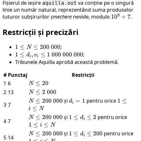
Fișierul de ieșire
va conține pe o singură
aquilla.out
linie un număr natural, reprezentând suma produselor
9
tuturor subșirurilor
șmechere
nevide, modulo
10^9
1
0
+
7
.
+ 7
Restricții și precizări
1
1
≤
≤
200
000
;
N
\leq
1
1
≤
,
≤
1
000
000
000
;
d
v
i
i
N
\leq
Tribunele Aquilla aprobă această problemă.
\leq
d_i,
#
Punctaj
Restricții
200
v_i
\
N
≤
20
1
6
\leq
N
000
\leq
1 \
N
≤
2
000
2
13
N
20
000
\leq
N
≤
200
000
și
d_i
=
1
pentru orice
1
1
≤
N
d
i
3
7
\
2 \
\leq
=
\leq
≤
i
N
000
000
200
1
i
N
≤
200
000
și
1
1
≤
≤
2
pentru orice
1
N
d
\
i
4
7
\
\leq
\leq
\leq
\leq
1
≤
≤
i
N
000
000
N
200
d_i
i
N
≤
200
000
și
1
1
≤
≤
200
pentru orice
1
N
d
i
5
14
\
\leq
\leq
\leq
\leq
\l