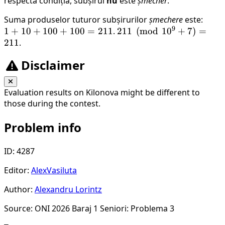
2,
respectă condiția, subșirul
nu
este
șmecher
2)
.
3)
= 1
3)
\cdot
Suma produselor tuturor subșirurilor
șmechere
este:
1 +
100
9
1
+
10
+
100
+
100
=
211
.
211
211
(
mod
1
0
+
7
)
=
10
=
211
.
\pmod{10^9
+
100
+ 7} = 211
100
Disclaimer
+
100
=
Evaluation results on Kilonova might be different to
211
those during the contest.
Problem info
ID: 4287
Editor:
AlexVasiluta
Author:
Alexandru Lorintz
Source: ONI 2026 Baraj 1 Seniori: Problema 3