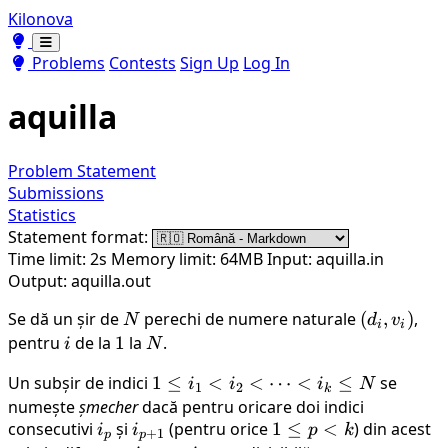
Kilonova
Toggle theme
Toggle theme
Problems
Contests
Sign Up
Log In
aquilla
Problem Statement
Submissions
Statistics
Statement format:
Time limit: 2s
Memory limit: 64MB
Input: aquilla.in
Output: aquilla.out
Se dă un șir de
N
perechi de numere naturale
(d_i,
(
,
)
,
N
d
v
i
i
v_i)
pentru
i
de la
1
1
la
N
.
i
N
Un subșir de indici
1 \leq
1
≤
<
<
⋯
<
≤
se
i
i
i
N
1
2
k
i_1 <
numește
șmecher
dacă pentru oricare doi indici
consecutivi
i_p
și
i_{p+1}
i_2 <
(pentru orice
1
1
≤
<
) din acest
i
i
p
k
+
1
p
p