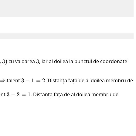
,
,
3
)
cu valoarea
3
3
, iar al doilea la punctul de coordonate
(5,
4)
⇒
talent
3
3
−
1
=
2
. Distanța față de al doilea membru de
-
ent
3
3
−
2
1
=
1
. Distanța față de al doilea membru de
-
=
2
2
=
1