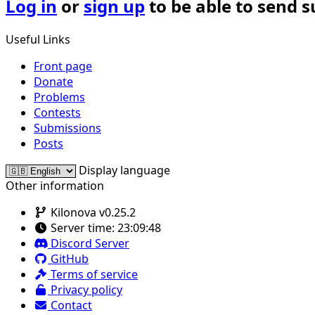
Log in
or
sign up
to be able to send 
Useful Links
Front page
Donate
Problems
Contests
Submissions
Posts
Display language
Other information
Kilonova v0.25.2
Server time:
23:09:48
Discord Server
GitHub
Terms of service
Privacy policy
Contact