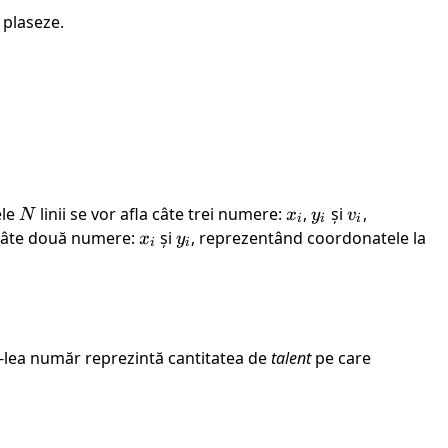
 plaseze.
ele
N
linii se vor afla câte trei numere:
x_i
,
y_i
și
v_i
,
N
x
y
v
i
i
i
a câte două numere:
x_i
și
y_i
, reprezentând coordonatele la
x
y
i
i
-lea număr reprezintă cantitatea de
talent
pe care