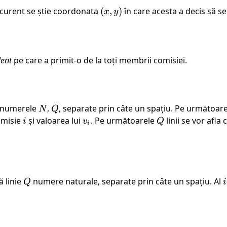
ncurent se știe coordonata
(x,
(
,
)
în care acesta a decis să se
x
y
y)
lent
pe care a primit-o de la toți membrii comisiei.
e numerele
N
,
Q
, separate prin câte un spațiu. Pe următoar
N
Q
omisie
i
și valoarea lui
v_i
. Pe următoarele
Q
linii se vor afl
i
v
Q
i
ă linie
Q
numere naturale, separate prin câte un spațiu. Al
i
Q
i