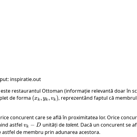
ut: inspiratie.out
este restaurantul Ottoman (informație relevantă doar în scop
plet de forma
(x_k,
(
,
,
)
, reprezentând faptul că membru
x
y
v
k
k
k
y_k,
v_k)
 orice concurent care se află în proximitatea lor. Orice conc
mind astfel
v_k
−
unități de
talent
. Dacă un concurent se af
v
D
k
- D
re astfel de membru prin adunarea acestora.