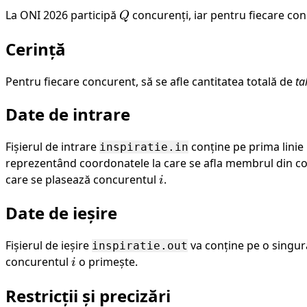
v_k
La ONI 2026 participă
Q
concurenți, iar pentru fiecare co
Q
Cerință
Pentru fiecare concurent, să se afle cantitatea totală de
ta
Date de intrare
Fișierul de intrare
conține pe prima lini
inspiratie.in
reprezentând coordonatele la care se afla membrul din c
care se plasează concurentul
i
.
i
Date de ieșire
Fișierul de ieșire
va conține pe o singur
inspiratie.out
concurentul
i
o primește.
i
Restricții și precizări