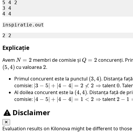
5 4 2

3 4

inspiratie.out
Explicație
Avem
N
=
2
membri de comisie și
Q
=
2
concurenți. Pri
N
Q
=
=
(
5
,
4
)
cu valoarea
2
2
.
2
2
Primul concurent este la punctul
(3,
(
3
,
4
)
. Distanța fa
comisie:
|3 - 5| + |4 -
∣3
−
5∣
+
∣4
−
4∣
=
2

<
4)
2
⇒
talent
0
0
. Tale
Al doilea concurent este la
4| = 2
(4,
(
4
,
4
)
. Distanța față de 
comisie:
\not< 2
|4 - 5| + |4 -
∣4
−
5∣
+
∣4
−
4∣
=
4)
1
<
2
⇒
talent
2
2
−
1
\Rightarrow
4| = 1 < 2
-
Disclaimer
\Rightarrow
1
=
1
Evaluation results on Kilonova might be different to those