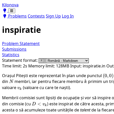
Kilonova
Toggle theme
Toggle theme
Problems
Contests
Sign Up
Log In
inspiratie
Problem Statement
Submissions
Statistics
Statement format:
Time limit: 2s
Memory limit: 128MB
Input: inspiratie.in
Outp
Orașul Pitești este reprezentat în plan unde punctul
(0,
(
0
,
0
)
din
N
membri, iar pentru fiecare membru
k
primim un tri
0)
N
k
valoare
v_k
(valoare cu care te naști).
v
k
Membrii comisiei sunt lipsiți de ocupație și vor să inspire
din comisie (cu
D
<
) este inspirat de către acesta, pri
D
v
k
<
acesta o să acumuleze toate unitățile de
talent
de la fieca