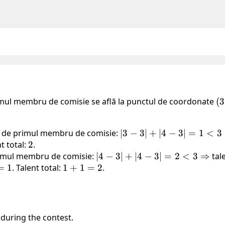
mul membru de comisie se află la punctul de coordonate
(3
(
3
3)
ță de primul membru de comisie:
|3 - 3| + |4 -
∣3
−
3∣
+
∣4
−
3∣
=
1
<
3
nt total:
2
2
.
3| = 1 < 3
primul membru de comisie:
|4 - 3| + |4 -
∣4
−
3∣
\Rightarrow
+
∣4
−
3∣
=
2
<
3
⇒
tal
=
1
. Talent total:
1
1
+
1
=
3| = 2 < 3
2
.
+
\Rightarrow
1
=
2
 during the contest.