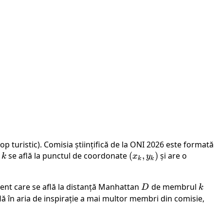
 turistic). Comisia științifică de la ONI 2026 este formată
l
k
se află la punctul de coordonate
(x_k,
(
,
)
și are o
k
x
y
k
k
y_k)
urent care se află la distanță Manhattan
D
de membrul
k
D
k
lă în aria de inspirație a mai multor membri din comisie,