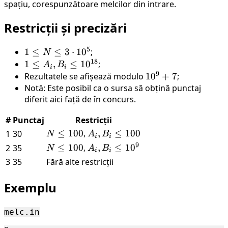
spațiu, corespunzătoare melcilor din intrare.
Restricții și precizări
5
1 \le
1
≤
≤
3
⋅
1
0
;
N
18
N \le
1 \le
1
≤
,
≤
1
0
;
A
B
i
i
9
3\cdot
A_i, B_i
Rezultatele se afișează modulo
10^9
1
0
+
7
;
10^5
\le
Notă: Este posibil ca o sursa să obțină punctaj
+ 7
10^{18}
diferit aici față de în concurs.
#
Punctaj
Restricții
N
≤
100
,
A_i,
,
≤
100
1
30
N
A
B
i
i
\le
B_i
9
N
≤
100
,
A_i,
,
≤
1
0
2
35
N
A
B
i
i
100
\le
\le
B_i
3
35
Fără alte restricții
100
100
\le
10^9
Exemplu
melc.in