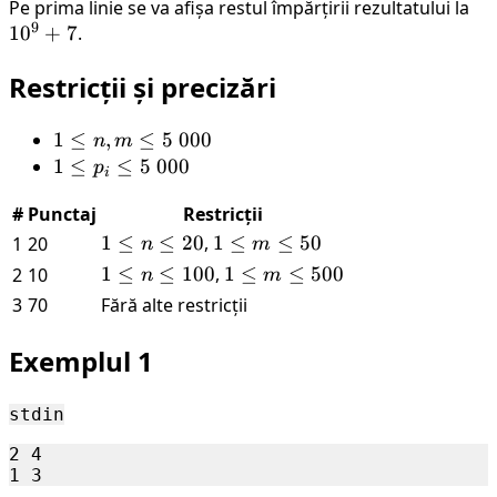
n
Pe prima linie se va afișa restul împărțirii rezultatului la
10
9
1
0
+
7
.
+ 
Restricții și precizări
1
1
≤
,
≤
5
000
n
m
\le
1
1
≤
≤
5
000
p
i
n,
\le
#
Punctaj
Restricții
m
p_i
\le
\le
1
1
≤
≤
20
,
1
1
≤
≤
50
1
20
n
m
5\
5\
\leq
\leq
1
1
≤
≤
100
,
1
1
≤
≤
500
2
10
n
m
000
000
n
m
\leq
\leq
3
70
Fără alte restricții
\leq
\leq
n
m
20
50
\leq
\leq
Exemplul 1
100
500
stdin
2 4
