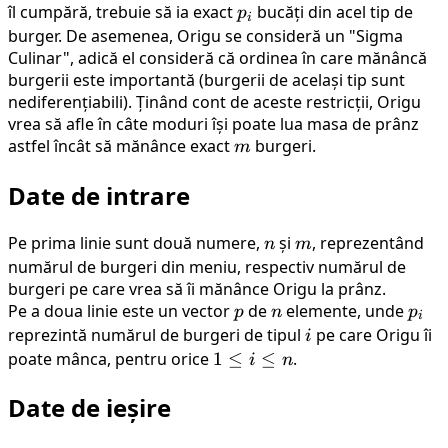
îl cumpără, trebuie să ia exact
p_i
bucăți din acel tip de
p
i
burger. De asemenea, Origu se consideră un "Sigma
Culinar", adică el consideră că ordinea în care mănâncă
burgerii este importantă (burgerii de același tip sunt
nediferențiabili). Ținând cont de aceste restricții, Origu
vrea să afle în câte moduri își poate lua masa de prânz
astfel încât să mănânce exact
m
burgeri.
m
Date de intrare
Pe prima linie sunt două numere,
n
și
m
, reprezentând
n
m
numărul de burgeri din meniu, respectiv numărul de
burgeri pe care vrea să îi mănânce Origu la prânz.
Pe a doua linie este un vector
p
de
n
elemente, unde
p_i
p
n
p
i
reprezintă numărul de burgeri de tipul
i
pe care Origu îi
i
poate mânca, pentru orice
1
1
≤
≤
.
i
n
\le
Date de ieșire
i
\le