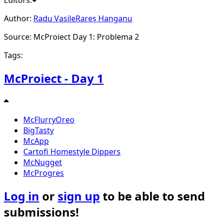
Editors:
Author:
Radu Vasile
Rareș Hanganu
Source: McProiect Day 1: Problema 2
Tags:
McProiect - Day 1
McFlurryOreo
BigTasty
McApp
Cartofi Homestyle Dippers
McNugget
McProgres
Log in
or
sign up
to be able to send
submissions!