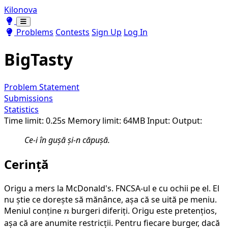
Kilonova
Toggle theme
Toggle theme
Problems
Contests
Sign Up
Log In
BigTasty
Problem Statement
Submissions
Statistics
Time limit: 0.25s
Memory limit: 64MB
Input:
Output:
Ce-i în gușă și-n căpușă.
Cerință
Origu a mers la McDonald's. FNCSA-ul e cu ochii pe el. El
nu știe ce dorește să mănânce, așa că se uită pe meniu.
Meniul conține
n
burgeri diferiți. Origu este pretențios,
n
așa că are anumite restricții. Pentru fiecare burger, dacă