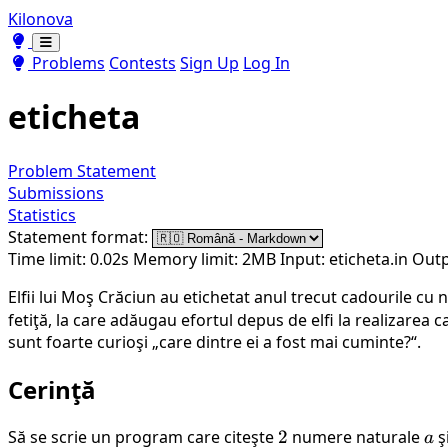
Kilonova
Toggle theme
Toggle theme
Problems
Contests
Sign Up
Log In
eticheta
Problem Statement
Submissions
Statistics
Statement format:
Time limit: 0.02s
Memory limit: 2MB
Input: eticheta.in
Outp
Elfii lui Moş Crăciun au etichetat anul trecut cadourile cu
fetiţă, la care adăugau efortul depus de elfi la realizarea c
sunt foarte curioşi „care dintre ei a fost mai cuminte?“.
Cerinţă
Să se scrie un program care citeşte
2
2
numere naturale
a
ş
a