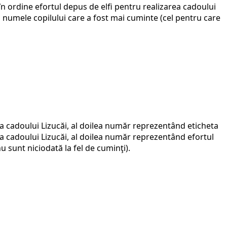
 în ordine efortul depus de elfi pentru realizarea cadoului
işa numele copilului care a fost mai cuminte (cel pentru care
 cadoului Lizucăi, al doilea număr reprezentând eticheta
ea cadoului Lizucăi, al doilea număr reprezentând efortul
nu sunt niciodată la fel de cuminţi).