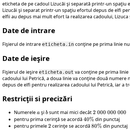
eticheta de pe cadoul Lizucăi şi separată printr-un spaţiu e
Lizucăi şi separat printr-un spaţiu efortul depus de elfi pen
elfii au depus mai mult efort la realizarea cadoului, Lizuca 
Date de intrare
Fişierul de intrare
conţine pe prima linie n
eticheta.in
Date de ieşire
Fişierul de ieşire
va conţine pe prima lini
eticheta.out
cadoului lui Petrică, a doua linie va conţine două numere 
depus de elfi pentru realizarea cadoului lui Petrică, iar a t
Restricţii si precizări
Numerele
a
şi
b
sunt mai mici decât
2\
2
000
000
000
a
b
000\
pentru prima cerinţă se acordă
40\%
40%
din punctaj
000\
pentru primele
2
2
cerinţe se acordă
80\%
80%
din punctaj