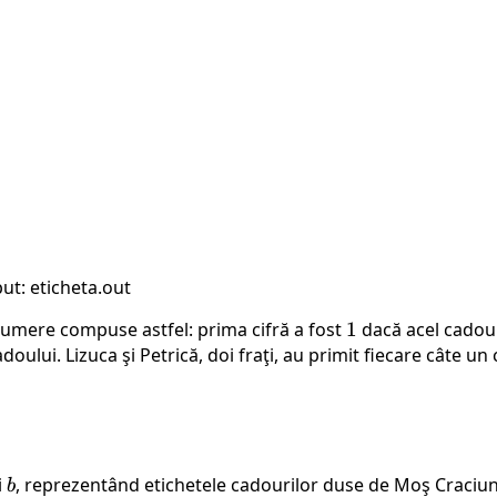
ut: eticheta.out
 numere compuse astfel: prima cifră a fost
1
1
dacă acel cadou 
adoului. Lizuca şi Petrică, doi fraţi, au primit fiecare câte u
i
b
, reprezentând etichetele cadourilor duse de Moş Craciun l
b