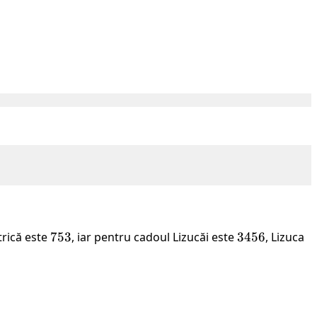
trică este
753
753
, iar pentru cadoul Lizucăi este
3456
3456
, Lizuca