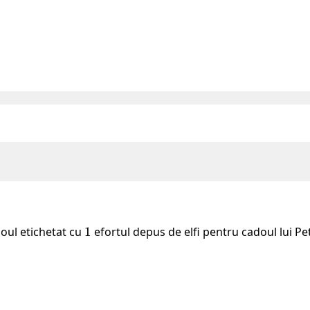
doul etichetat cu
1
1
efortul depus de elfi pentru cadoul lui Pe