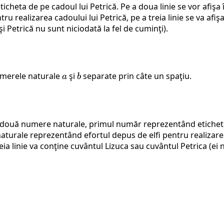
ticheta de pe cadoul lui Petrică. Pe a doua linie se vor afişa
tru realizarea cadoului lui Petrică, pe a treia linie se va af
şi Petrică nu sunt niciodată la fel de cuminţi).
umerele naturale
a
şi
b
separate prin câte un spaţiu.
a
b
e două numere naturale, primul număr reprezentând eticheta
naturale reprezentând efortul depus de elfi pentru realizar
reia linie va conţine cuvântul Lizuca sau cuvântul Petrica (ei 