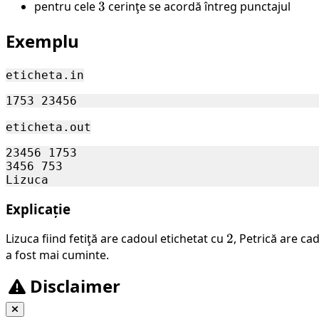
000
pentru cele
3
3
cerinţe se acordă întreg punctajul
Exemplu
eticheta.in
eticheta.out
23456 1753

3456 753

Explicație
Lizuca fiind fetiţă are cadoul etichetat cu
2
2
, Petrică are ca
a fost mai cuminte.
Disclaimer