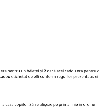
era pentru un băieţel şi
2
2
dacă acel cadou era pentru o
n cadou etichetat de elfi conform regulilor prezentate, ei
a casa copiilor. Să se afişeze pe prima linie în ordine