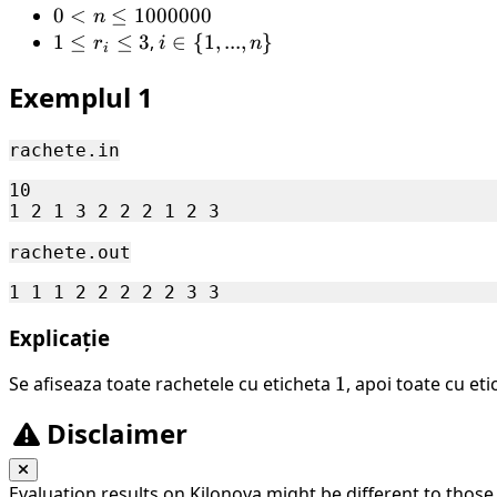
0 < n
0
<
≤
1000000
n
\leq
1
1
≤
≤
3
,
i
∈
{
1
,
...
,
}
r
i
n
i
1000000
\leq
\in
Exemplul 1
r_i
\
\leq
{1,
3
...,
rachete.in
n\}
10

rachete.out
Explicație
Se afiseaza toate rachetele cu eticheta
1
1
, apoi toate cu et
Disclaimer
Evaluation results on Kilonova might be different to those