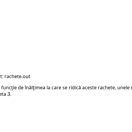
: rachete.out
uncţie de înălţimea la care se ridică aceste rachete, unele dev
heta
3
3
.