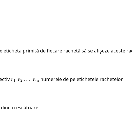
 eticheta primită de fiecare rachetă să se afişeze aceste rac
ectiv
r_1 \
…
, numerele de pe etichetele rachetelor
r
r
r
1
2
n
r_2
\dots
\ r_n
rdine crescătoare.