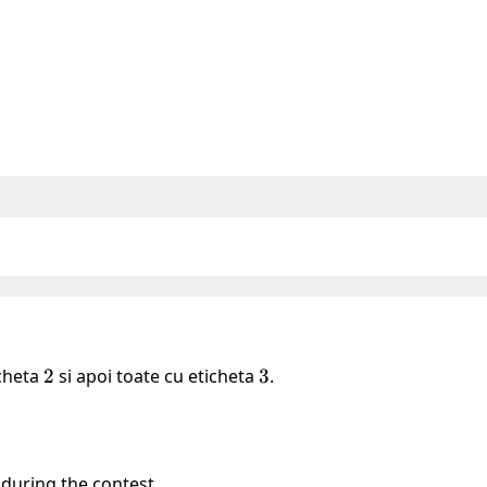
icheta
2
2
si apoi toate cu eticheta
3
3
.
 during the contest.