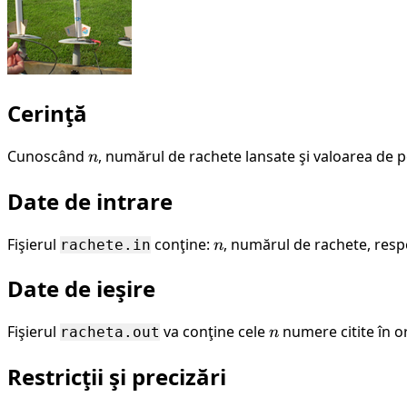
Cerinţă
Cunoscând
n
, numărul de rachete lansate şi valoarea de pe
n
Date de intrare
Fişierul
conţine:
n
, numărul de rachete, resp
rachete.in
n
Date de ieşire
Fişierul
va conţine cele
n
numere citite în o
racheta.out
n
Restricţii şi precizări