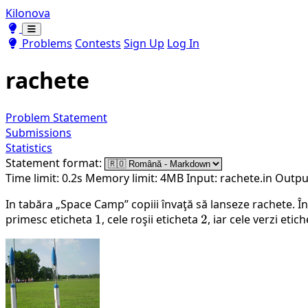
Kilonova
Toggle theme
Toggle theme
Problems
Contests
Sign Up
Log In
rachete
Problem Statement
Submissions
Statistics
Statement format:
Time limit: 0.2s
Memory limit: 4MB
Input: rachete.in
Output
In tabăra „Space Camp” copiii învaţă să lanseze rachete. În f
primesc eticheta
1
1
, cele roşii eticheta
2
2
, iar cele verzi etic