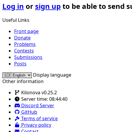
Log in
or
sign up
to be able to send 
Useful Links
Front page
Donate
Problems
Contests
Submissions
Posts
Display language
Other information
Kilonova v0.25.2
Server time:
08:44:40
Discord Server
GitHub
Terms of service
Privacy policy
Contact