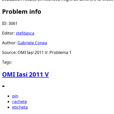
Problem info
ID: 3061
Editor:
stefdasca
Author:
Gabriela Conea
Source: OMI Iași 2011 V: Problema 1
Tags:
OMI Iași 2011 V
pin
rachete
eticheta