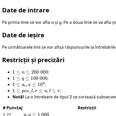
\text{r}
Date de intrare
Pe prima linie se vor afla
n
și
q
. Pe a doua linie se va afla ș
n
q
Date de ieșire
Pe următoarele linii se vor afișa răspunsurile la întrebările
Restricții și precizări
1
1
≤
≤
200
000
;
n
\leq
1
1
≤
≤
100
000
;
q
9
n
\leq
1
1
≤
,
≤
1
0
;
a
x
i
\leq
q
\leq
1
1
≤
,
,
≤
,
l
≤
;
p
oz
l
r
n
l
r
200
\leq
a_i,
\leq
\leq
Notă!
La o întrebare de tipul
2
2
se sortează subsecvenț
\
100
x
poz,
r
#
Punctaj
000
Restricții
\
\leq
l, r
000
10^9
\leq
n, q
,
≤
1
000
1
21
n
q