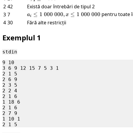
n
\leq
2
42
Există doar întrebări de tipul 2
1 \
a_i
≤
1
000
000
,
≤
1
000
000
pentru toate î
3
7
a
x
i
000
\leq
4
30
Fără alte restricții
1 \
000
Exemplul 1
\
000,
stdin
x
\leq
9 10

3 6 9 12 15 7 5 3 1

1 \
2 1 5

000
2 6 9

\
2 3 5

000
2 2 4

2 1 6

1 18 6

2 1 6

2 7 9

1 10 1 
