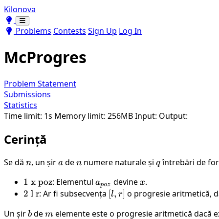
Kilonova
Toggle theme
Toggle theme
Problems
Contests
Sign Up
Log In
McProgres
Problem Statement
Submissions
Statistics
Time limit: 1s
Memory limit: 256MB
Input:
Output:
Cerință
Se dă
n
, un șir
a
de
n
numere naturale și
q
întrebări de fo
n
a
n
q
1 \
1
x
poz
: Elementul
a_{poz}
devine
x
.
a
x
p
oz
\text{x} \
2 \
2
l
r
: Ar fi subsecvența
[l,
[
,
]
o progresie aritmetică, d
l
r
\text{poz}
\text{l}
r]
b
m
Un șir
de
elemente este o progresie aritmetică dacă 
b
m
\