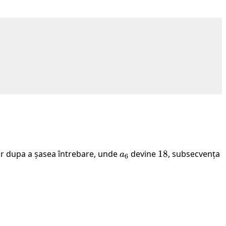
dar dupa a șasea întrebare, unde
a_6
devine
18
18
, subsecvența
a
6