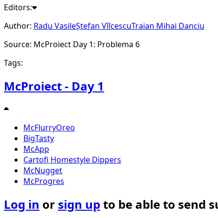
Editors:
12
\
Author:
Radu Vasile
Ștefan Vîlcescu
Traian Mihai Danciu
15
\
Source: McProiect Day 1: Problema 6
18
Tags:
McProiect - Day 1
McFlurryOreo
BigTasty
McApp
Cartofi Homestyle Dippers
McNugget
McProgres
Log in
or
sign up
to be able to send 