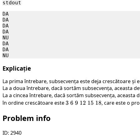
stdout
DA

DA

DA

DA

NU

DA

DA

Explicație
La prima întrebare, subsecvența este deja crescătoare și e
La a doua întrebare, dacă sortăm subsecvența, aceasta d
La a cincea întrebare, dacă sortăm subsecvența, aceasta 
în ordine crescătoare este
3
3
6
9
12
15
18
, care este o pr
\
Problem info
6
\
9
ID: 2940
\