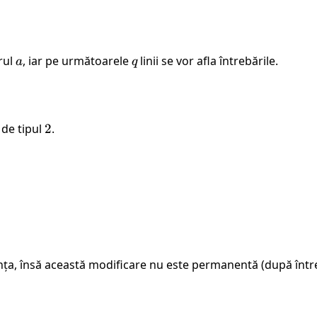
\ strict \
1}+c
pozitiv}
irul
a
, iar pe următoarele
q
linii se vor afla întrebările.
a
q
 de tipul
2
2
.
a, însă această modificare nu este permanentă (după întreba