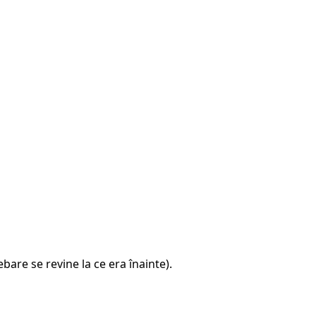
\leq
m
re se revine la ce era înainte).