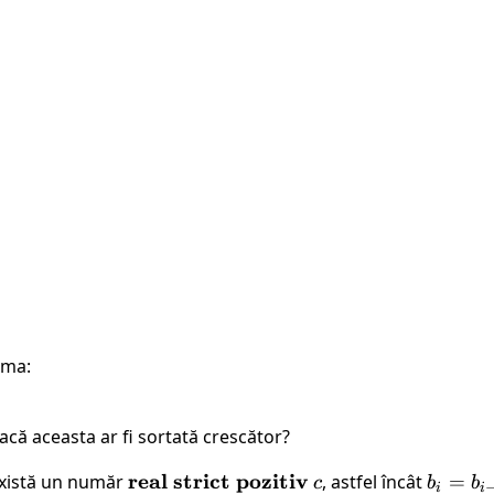
rma:
acă aceasta ar fi sortată crescător?
\bold{real
real
strict
pozitiv
c
b_i=b_
există un număr
, astfel încât
=
c
b
b
i
i