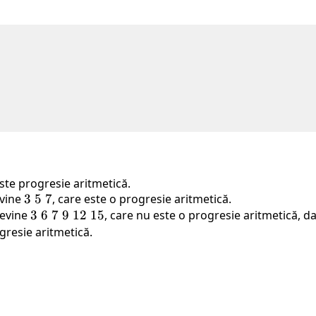
ste progresie aritmetică.
evine
3
3
5
7
, care este o progresie aritmetică.
devine
\
3
3
6
7
9
12
15
, care nu este o progresie aritmetică, 
5
\
ogresie aritmetică.
\
6
7
\
7
\
9