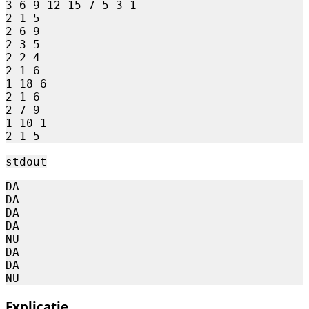
3 6 9 12 15 7 5 3 1

000
2 1 5

\
2 6 9

000
2 3 5

2 2 4

2 1 6

1 18 6

2 1 6

2 7 9

1 10 1 

stdout
DA

DA

DA

DA

NU

DA

DA

Explicație