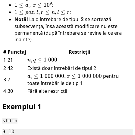
9
n
\leq
1
1
≤
,
≤
1
0
;
a
x
i
\leq
q
\leq
1
1
≤
,
,
≤
,
l
≤
;
p
oz
l
r
n
l
r
200
\leq
a_i,
\leq
\leq
Notă!
La o întrebare de tipul
2
2
se sortează
\
100
x
poz,
r
subsecvența, însă această modificare nu este
000
\
\leq
l, r
permanentă (după întrebare se revine la ce era
000
10^9
înainte).
\leq
n
#
Punctaj
Restricții
n, q
,
≤
1
000
1
21
n
q
\leq
2
42
Există doar întrebări de tipul 2
1 \
a_i
≤
1
000
000
,
≤
1
000
000
pentru
a
x
i
3
7
000
\leq
toate întrebările de tip 1
1 \
4
30
Fără alte restricții
000
\
Exemplul 1
000,
x
stdin
\leq
1 \
9 10
