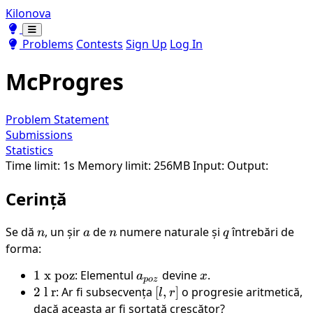
Kilonova
Toggle theme
Toggle theme
Problems
Contests
Sign Up
Log In
McProgres
Problem Statement
Submissions
Statistics
Time limit: 1s
Memory limit: 256MB
Input:
Output:
Cerință
Se dă
n
, un șir
a
de
n
numere naturale și
q
întrebări de
n
a
n
q
forma:
1 \
1
x
poz
: Elementul
a_{poz}
devine
x
.
a
x
p
oz
\text{x} \
2 \
2
l
r
: Ar fi subsecvența
[l,
[
,
]
o progresie aritmetică,
l
r
\text{poz}
\text{l}
r]
dacă aceasta ar fi sortată crescător?