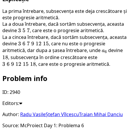
La prima întrebare, subsecvența este deja crescătoare și
este progresie aritmetică.
La a doua întrebare, dacă sortăm subsecvența, aceasta
devine
3
3
5
7
, care este o progresie aritmetică.
La a cincea întrebare, dacă sortăm subsecvența, aceasta
\
devine
3
3
6
7
9
12
15
, care nu este o progresie
5
aritmetică, dar dupa a șasea întrebare, unde
\
a_6
devine
18
\
a
6
6
18
, subsecvența în ordine crescătoare este
7
3
\
3
6
9
12
15
18
, care este o progresie aritmetică.
\
7
6
Problem info
\
\
9
9
\
\
ID: 2940
12
12
Editors:
\
\
15
15
Author:
Radu Vasile
Ștefan Vîlcescu
Traian Mihai Danciu
\
18
Source: McProiect Day 1: Problema 6