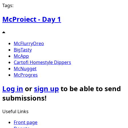
Tags:
McProiect - Day 1
McFlurryOreo
BigTasty
McApp
Cartofi Homestyle Dippers
McNugget
McProgres
Log in
or
sign up
to be able to send
submissions!
Useful Links
Front page