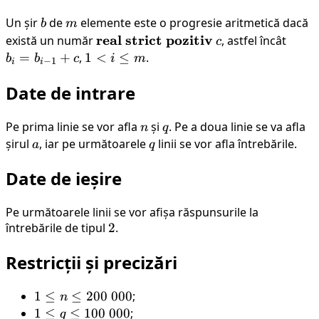
\
Un șir
b
de
m
elemente este o progresie aritmetică dacă
b
m
\text{r}
\bold{real
real
strict
pozitiv
c
b_i=
există un număr
, astfel încât
c
\ strict \
1}+c
=
+
,
1<i
1
<
≤
.
b
b
c
i
m
−
1
i
i
pozitiv}
\leq
Date de intrare
m
Pe prima linie se vor afla
n
și
q
. Pe a doua linie se va afla
n
q
șirul
a
, iar pe următoarele
q
linii se vor afla întrebările.
a
q
Date de ieșire
Pe următoarele linii se vor afișa răspunsurile la
întrebările de tipul
2
2
.
Restricții și precizări
1
1
≤
≤
200
000
;
n
\leq
1
1
≤
≤
100
000
;
q