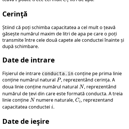
i
Cerinţă
Știind că poți schimba capacitatea a cel mult o țeavă
găsește numărul maxim de litri de apa pe care o poți
transmite între cele două capete ale conductei înainte și
după schimbare.
Date de intrare
Fișierul de intrare
conține pe prima linie
conducta.in
conține numărul natural
P
, reprezentând cerința. A
P
doua linie conține numărul natural
N
, reprezentând
N
numărul de țevi din care este formată conducta. A treia
linie conține
N
numere naturale,
C_i
, reprezentand
N
C
i
capacitatea conductei
i
.
i
Date de ieşire