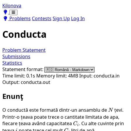
Kilonova
Toggle theme
Toggle theme
Problems
Contests
Sign Up
Log In
Conducta
Problem Statement
Submissions
Statistics
Statement format:
Time limit: 0.1s
Memory limit: 4MB
Input: conducta.in
Output: conducta.out
Enunţ
O conductă este formată dintr-un ansamblu de
N
țevi.
N
Printr-o țeava poate trece o cantitate limitata de apa,
fiecare țeava având capacitatea
C_i
. Cu alte cuvinte prin
C
i
teava
i
poate trece cel mult
C_i
litri de apă.
i
C