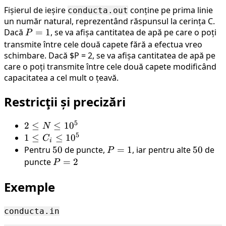
Fișierul de ieșire
conține pe prima linie
conducta.out
un număr natural, reprezentând răspunsul la cerința C.
Dacă
P
=
1
, se va afișa cantitatea de apă pe care o poți
P
=
transmite între cele două capete fără a efectua vreo
schimbare. Dacă $P = 2, se va afișa cantitatea de apă pe
1
care o poți transmite între cele două capete modificând
capacitatea a cel mult o țeavă.
Restricţii și precizări
5
2
2
≤
≤
1
0
N
5
\leq
1
1
≤
≤
1
0
C
i
N
\leq
Pentru
50
50
de puncte,
P
=
1
, iar pentru alte
50
50
de
P
\leq
C_i
=
puncte
P
=
2
P
10^5
\leq
1
=
Exemple
10^5
2
conducta.in