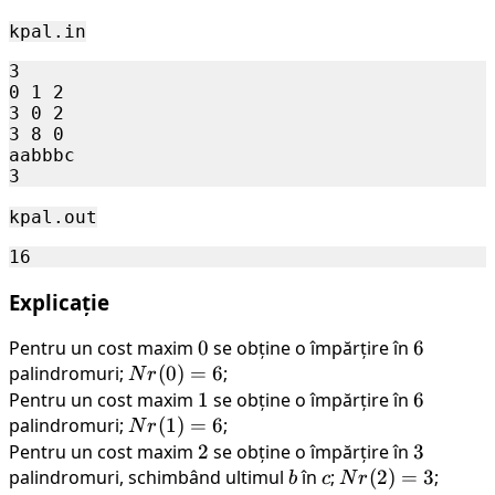
\
000
kpal.in
3

0 1 2

3 0 2

3 8 0

aabbbc

kpal.out
Explicație
Pentru un cost maxim
0
0
se obține o împărțire în
6
6
palindromuri;
Nr(0)
(
0
)
=
6
;
N
r
= 6
Pentru un cost maxim
1
1
se obține o împărțire în
6
6
palindromuri;
Nr(1)
(
1
)
=
6
;
N
r
= 6
Pentru un cost maxim
2
2
se obține o împărțire în
3
3
palindromuri, schimbând ultimul
b
în
c
;
Nr(2)
(
2
)
=
3
;
b
c
N
r