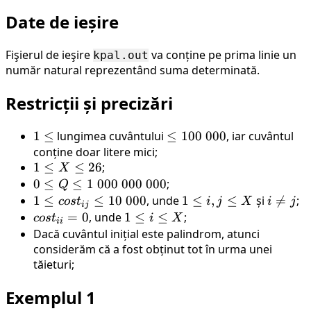
Date de ieșire
Fişierul de ieşire
va conține pe prima linie un
kpal.out
număr natural reprezentând suma determinată.
Restricții și precizări
1
1
≤
lungimea cuvântului
\leq
≤
100
000
, iar cuvântul
\leq
conține doar litere mici;
100
1
1
≤
≤
26
;
\
X
\leq
0
0
≤
≤
1
000
000
000
;
000
Q
X
\leq
1 \leq
1
≤
≤
10
000
, unde
1
1
≤
,
≤
și
i

=
;
cos
t
i
j
X
i
j
ij
\leq
Q
cost_{ij}
\leq
\neq
cost_{ii}
=
0
, unde
1
1
≤
≤
;
cos
t
i
X
ii
26
\leq
\leq 10 \
i, j
j
= 0
\leq
Dacă cuvântul inițial este palindrom, atunci
1 \
000
\leq
considerăm că a fost obținut tot în urma unei
i
000
tăieturi;
X
\leq
\
X
Exemplul 1
000