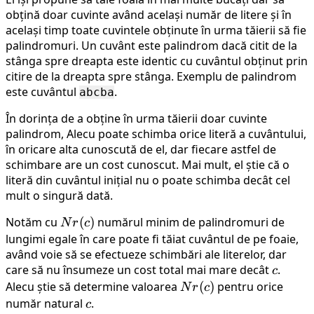
obțină doar cuvinte având același număr de litere și în
același timp toate cuvintele obținute în urma tăierii să fie
palindromuri. Un cuvânt este palindrom dacă citit de la
stânga spre dreapta este identic cu cuvântul obținut prin
citire de la dreapta spre stânga. Exemplu de palindrom
este cuvântul
.
abcba
În dorința de a obține în urma tăierii doar cuvinte
palindrom, Alecu poate schimba orice literă a cuvântului,
în oricare alta cunoscută de el, dar fiecare astfel de
schimbare are un cost cunoscut. Mai mult, el știe că o
literă din cuvântul inițial nu o poate schimba decât cel
mult o singură dată.
Notăm cu
Nr(c)
(
)
numărul minim de palindromuri de
N
r
c
lungimi egale în care poate fi tăiat cuvântul de pe foaie,
având voie să se efectueze schimbări ale literelor, dar
care să nu însumeze un cost total mai mare decât
c
.
c
Alecu știe să determine valoarea
Nr(c)
(
)
pentru orice
N
r
c
număr natural
c
.
c