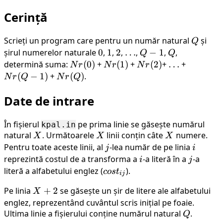
Cerință
Scrieți un program care pentru un număr natural
Q
și
Q
șirul numerelor naturale
0
0
,
1
1
,
2
2
,
\dots
…
,
Q
−
1
,
Q
,
Q
Q
-
determină suma:
Nr(0)
(
0
)
+
Nr(1)
(
1
)
+
Nr(2)
(
2
)
+
\dots
…
+
Nr(Q
N
r
N
r
N
r
1
- 1)
(
−
1
)
+
Nr(Q)
(
)
.
N
r
Q
N
r
Q
Date de intrare
În fișierul
pe prima linie se găsește numărul
kpal.in
natural
X
. Următoarele
X
linii conțin câte
X
numere.
X
X
X
Pentru toate aceste linii, al
j
-lea număr de pe linia
i
j
i
reprezintă costul de a transforma a
i
-a literă în a
j
-a
i
j
literă a alfabetului englez (
cost_{ij}
).
cos
t
ij
Pe linia
X
+
2
se găsește un șir de litere ale alfabetului
X
+
englez, reprezentând cuvântul scris inițial pe foaie.
Ultima linie a fișierului conține numărul natural
2
Q
.
Q