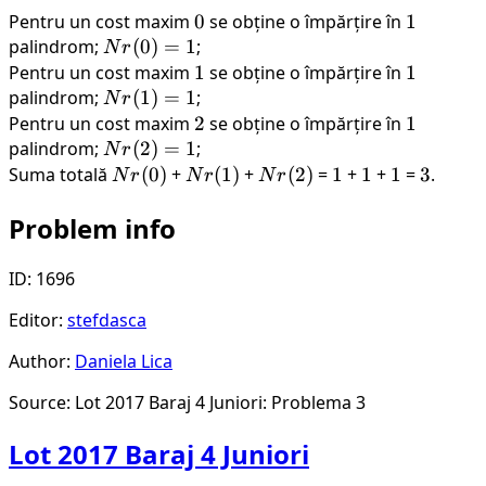
Pentru un cost maxim
0
0
se obține o împărțire în
1
1
palindrom;
Nr(0)
(
0
)
=
1
;
N
r
= 1
Pentru un cost maxim
1
1
se obține o împărțire în
1
1
palindrom;
Nr(1)
(
1
)
=
1
;
N
r
= 1
Pentru un cost maxim
2
2
se obține o împărțire în
1
1
palindrom;
Nr(2)
(
2
)
=
1
;
N
r
= 1
Suma totală
Nr(0)
(
0
)
+
Nr(1)
(
1
)
+
Nr(2)
(
2
)
=
1
1
+
1
1
+
1
1
=
3
3
.
N
r
N
r
N
r
Problem info
ID: 1696
Editor:
stefdasca
Author:
Daniela Lica
Source: Lot 2017 Baraj 4 Juniori: Problema 3
Lot 2017 Baraj 4 Juniori