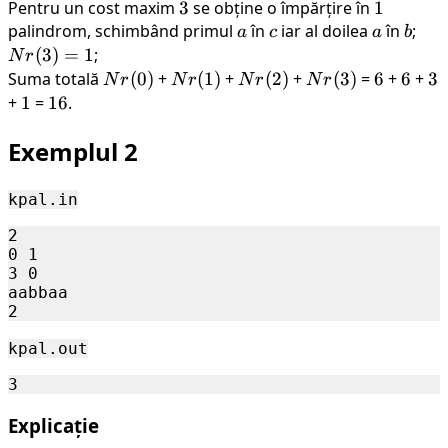
= 3
Pentru un cost maxim
3
3
se obține o împărțire în
1
1
palindrom, schimbând primul
a
în
c
iar al doilea
a
în
b
;
Nr(
a
c
a
b
= 1
(
3
)
=
1
;
N
r
Suma totală
Nr(0)
(
0
)
+
Nr(1)
(
1
)
+
Nr(2)
(
2
)
+
Nr(3)
(
3
)
=
6
6
+
6
6
+
3
3
N
r
N
r
N
r
N
r
+
1
1
=
16
16
.
Exemplul 2
kpal.in
2

0 1

3 0

aabbaa

kpal.out
Explicație