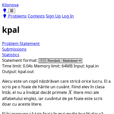
Kilonova
Toggle theme
Toggle theme
Problems
Contests
Sign Up
Log In
kpal
Problem Statement
Submissions
Statistics
Statement format:
Time limit: 0.04s
Memory limit: 64MB
Input: kpal.in
Output: kpal.out
Alecu este un copil năzdrăvan care strică orice lucru. El a
scris pe o foaie de hârtie un cuvânt. Fiind elev în clasa
întâi, el nu a învățat decât primele
X
litere mici ale
X
alfabetului englez, iar cuvântul de pe foaie este scris
doar cu aceste litere.
El își propune să taie foaia în mai multe bucăți dar să