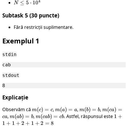
4
N
≤
5
⋅
1
0
N
\leq
Subtask 5 (30 puncte)
5
\cdot
Fără restricții suplimentare.
10^4
Exemplul 1
stdin
stdout
Explicație
Observăm că
m(c)
(
)
=
,
m(a)
(
)
=
,
m(b)
(
)
=
,
m(ca)
(
)
=
m
c
c
m
a
a
m
b
b
m
c
a
= c
= a
= b
= ca
,
m(ab)
(
)
=
,
m(cab)
(
)
=
. Astfel, răspunsul este
1+1+
1
+
c
a
m
ab
b
m
c
ab
c
b
= b
= cb
1
+
1
+
2
+
1
+
2
=
8