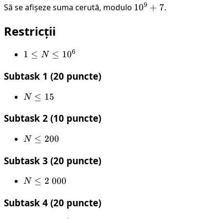
9
Să se afișeze suma cerută, modulo
10^9
1
0
+
7
.
+ 7
Restricții
6
1
1
≤
≤
1
0
N
\leq
Subtask 1 (20 puncte)
N
\leq
N
≤
15
N
10^6
\leq
Subtask 2 (10 puncte)
15
N
≤
200
N
\leq
Subtask 3 (20 puncte)
200
N
≤
2
000
N
\leq
Subtask 4 (20 puncte)
2 \
000