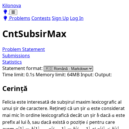
Kilonova
Toggle theme
Toggle theme
Problems
Contests
Sign Up
Log In
CntSubsirMax
Problem Statement
Submissions
Statistics
Statement format:
Time limit: 0.1s
Memory limit: 64MB
Input:
Output:
Cerință
Felicia este interesată de subșirul maxim lexicografic al
unui șir de caractere. Rețineți că un șir
a
este considerat
a
mai mic în ordine lexicografică decât un șir
b
dacă
a
este
b
a
prefix al lui
b
, sau dacă există o poziție
i
pentru care
b
i
avem
a[1]
[
1
]
=
[
1
]
,
...
...
,
a[i-
[
−
1
]
=
[
−
1
]
, și
a[i]
[
]
<
[
]
.