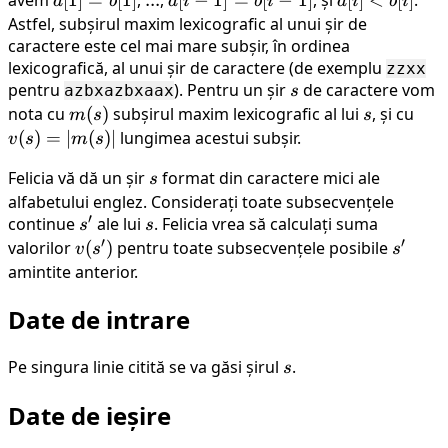
a
b
a
i
b
i
a
i
b
i
=
1]
\lt
Astfel, subșirul maxim lexicografic al unui șir de
caractere este cel mai mare subșir, în ordinea
b[1]
=
b[i]
lexicografică, al unui șir de caractere (de exemplu
b[i-
zzxx
pentru
). Pentru un șir
s
de caractere vom
azbxazbxaax
1]
s
nota cu
m(s)
(
)
subșirul maxim lexicografic al lui
s
, și cu
v(s)
m
s
s
=
(
)
=
∣
(
)
∣
lungimea acestui subșir.
v
s
m
s
|m(s
Felicia vă dă un șir
s
format din caractere mici ale
s
alfabetului englez. Considerați toate subsecvențele
′
continue
s^{\prime}
ale lui
s
. Felicia vrea să calculați suma
s
s
′
′
valorilor
v(s^{\prime})
(
)
pentru toate subsecvențele posibile
s^{\p
v
s
s
amintite anterior.
Date de intrare
Pe singura linie citită se va găsi șirul
s
.
s
Date de ieșire