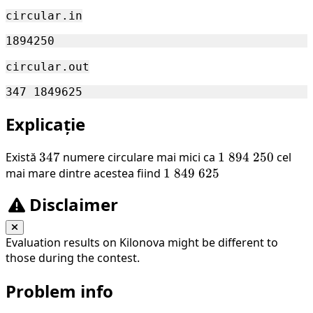
\
circular.in
000
\
000
circular.out
Explicație
Există
347
347
numere circulare mai mici ca
1 \
1
894
250
cel
mai mare dintre acestea fiind
1 \
1
849
625
894
849
\
Disclaimer
\
250
625
Evaluation results on Kilonova might be different to
those during the contest.
Problem info