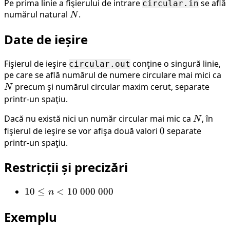
Pe prima linie a fişierului de intrare
se află
circular.in
numărul natural
N
.
N
Date de ieșire
Fişierul de ieşire
conţine o singură linie,
circular.out
pe care se află numărul de numere circulare mai mici ca
N
precum şi numărul circular maxim cerut, separate
N
printr-un spaţiu.
Dacă nu există nici un număr circular mai mic ca
N
, în
N
fişierul de ieşire se vor afişa două valori
0
0
separate
printr-un spaţiu.
Restricții și precizări
10
10
≤
<
10
000
000
n
\leq
Exemplu
n <
10