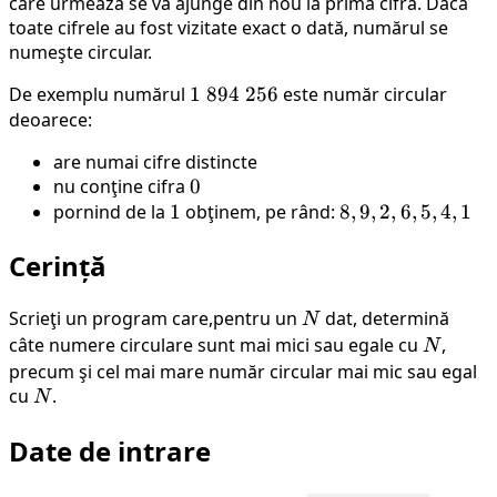
care urmează se va ajunge din nou la prima cifră. Dacă
toate cifrele au fost vizitate exact o dată, numărul se
numeşte circular.
De exemplu numărul
1 \
1
894
256
este număr circular
deoarece:
894
\
are numai cifre distincte
256
nu conţine cifra
0
0
pornind de la
1
1
obţinem, pe rând:
8,
8
,
9
,
2
,
6
,
5
,
4
,
1
9,
Cerință
2,
6,
5,
Scrieţi un program care,pentru un
N
dat, determină
N
4,
câte numere circulare sunt mai mici sau egale cu
N
,
N
1
precum şi cel mai mare număr circular mai mic sau egal
cu
N
.
N
Date de intrare