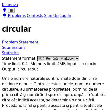
Kilonova
Toggle theme
Toggle theme
Problems
Contests
Sign Up
Log In
circular
Problem Statement
Submissions
Statistics
Statement format:
Time limit: 0.4s
Memory limit: 4MB
Input: circular.in
Output: circular.out
Unele numere naturale sunt formate doar din cifre
distincte nenule. Dintre acestea, unele, numite numere
circulare, au următoarea proprietate: pornind de la
prima cifră şi numărând spre dreapta, după cifră, atâtea
cifre cât indică aceasta, se determină o nouă cifră.
Procedând la fel şi pentru aceasta şi pentru toate cele