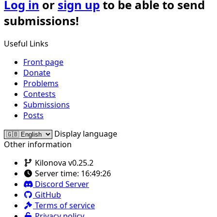
Log in
or
sign up
to be able to send
submissions!
Useful Links
Front page
Donate
Problems
Contests
Submissions
Posts
Display language
Other information
Kilonova v0.25.2
Server time:
16:49:26
Discord Server
GitHub
Terms of service
Privacy policy