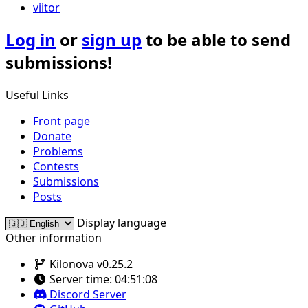
viitor
Log in
or
sign up
to be able to send
submissions!
Useful Links
Front page
Donate
Problems
Contests
Submissions
Posts
Display language
Other information
Kilonova v0.25.2
Server time:
04:51:08
Discord Server