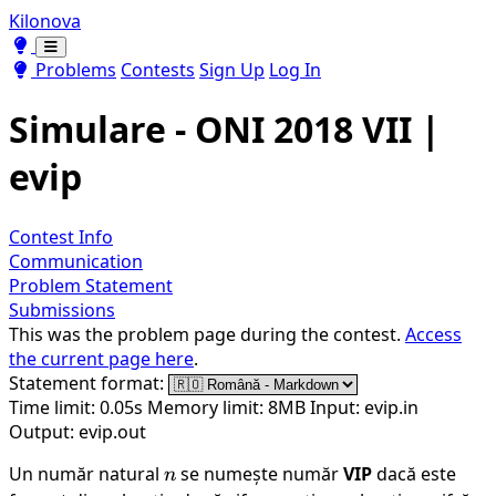
Kilonova
Toggle theme
Toggle theme
Problems
Contests
Sign Up
Log In
Simulare - ONI 2018 VII |
evip
Contest Info
Communication
Problem Statement
Submissions
This was the problem page during the contest.
Access
the current page here
.
Statement format:
Time limit: 0.05s
Memory limit: 8MB
Input: evip.in
Output: evip.out
Un număr natural
n
se numește număr
VIP
dacă este
n