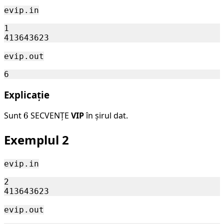
evip.in
1

evip.out
Explicație
Sunt
6
6
SECVENȚE
VIP
în șirul dat.
Exemplul 2
evip.in
2

evip.out