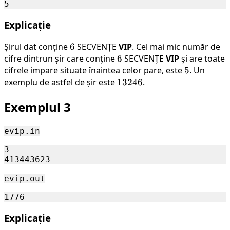
Explicație
Șirul dat conține
6
6
SECVENȚE
VIP
. Cel mai mic număr de
cifre dintrun șir care conține
6
6
SECVENȚE
VIP
și are toate
cifrele impare situate înaintea celor pare, este
5
5
. Un
exemplu de astfel de șir este
13246
13246
.
Exemplul 3
evip.in
3

evip.out
Explicație