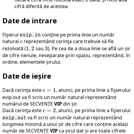
cifră diferită de acestea.
Date de intrare
Fişierul
conţine pe prima linie un număr
evip.in
natural
c
reprezentând cerinţa care trebuie să fie
c
rezolvată (
1
1
,
2
2
sau
3
3
). Pe cea de a doua linie se află un șir
de cifre nenule, neseparate prin spațiu, reprezentând, în
ordine, elementele șirului.
Date de ieșire
Dacă cerinţa este
c=1
=
1
, atunci, pe prima linie a fişierului
c
evip.out va fi scris un număr natural reprezentând
numărul de SECVENȚE
VIP
din șir.
Dacă cerinţa este
c=2
=
2
, atunci, pe prima linie a fişierului
c
va fi scris un număr natural reprezentând
evip.out
lungimea minimă a unui șir de cifre care conține același
număr de SECVENȚE
VIP
ca șirul dat și are toate cifrele