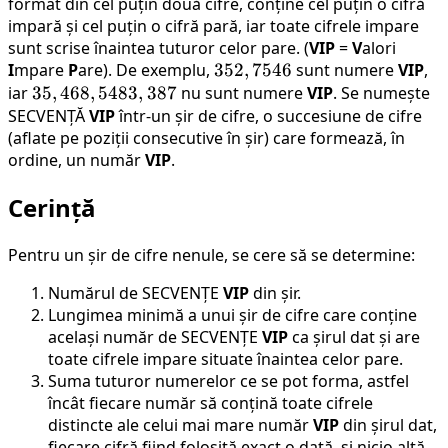
format din cel puțin două cifre, conține cel puțin o cifră
impară și cel puțin o cifră pară, iar toate cifrele impare
sunt scrise înaintea tuturor celor pare. (
VIP
=
V
alori
I
mpare
P
are). De exemplu,
352,
352
,
7546
sunt numere
VIP
,
iar
35,
35
,
468
,
5483
,
387
nu sunt numere
7546
VIP
. Se numește
SECVENȚĂ
468,
VIP
într-un șir de cifre, o succesiune de cifre
(aflate pe poziții consecutive în șir) care formează, în
5483,
ordine, un număr
VIP
.
387
Cerință
Pentru un șir de cifre nenule, se cere să se determine:
Numărul de SECVENȚE
VIP
din șir.
Lungimea minimă a unui șir de cifre care conține
același număr de SECVENȚE
VIP
ca șirul dat și are
toate cifrele impare situate înaintea celor pare.
Suma tuturor numerelor ce se pot forma, astfel
încât fiecare număr să conțină toate cifrele
distincte ale celui mai mare număr
VIP
din șirul dat,
fiecare cifră fiind folosită exact o dată, și nicio altă