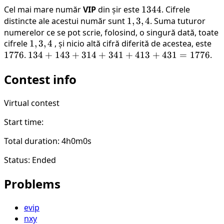
Cel mai mare număr
VIP
din șir este
1344
1344
. Cifrele
distincte ale acestui număr sunt
{1,
1
,
3
,
4
. Suma tuturor
numerelor ce se pot scrie, folosind, o singură dată, toate
3,
cifrele
{1,
1
,
3
,
4
, și nicio altă cifră diferită de acestea, este
17
4}
1776
.
134
134
3,
+
143
+
314
+
341
+
413
+
431
=
1776
.
+
4}
Contest info
143
+
314
Virtual contest
+
Start time:
341
+
Total duration: 4h0m0s
413
+
Status: Ended
431
Problems
=
1776
evip
nxy