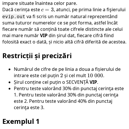
impare situate înaintea celor pare.
Dacă cerința este
c=3
=
3
, atunci, pe prima linie a fişierului
c
va fi scris un număr natural reprezentând
evip.out
suma tuturor numerelor ce se pot forma, astfel încât
fiecare număr să conțină toate cifrele distincte ale celui
mai mare număr
VIP
din șirul dat, fiecare cifră fiind
folosită exact o dată, și nicio altă cifră diferită de acestea.
Restricții și precizări
Numărul de cifre de pe linia a doua a fișierului de
intrare este cel puțin
2
2
și cel mult
10
10
000
.
Șirul conține cel puțin o SECVENȚĂ
\
VIP
.
Pentru teste valorând 30% din punctaj cerinţa este
000
1. Pentru teste valorând 30% din punctaj cerinţa
este 2. Pentru teste valorând 40% din punctaj
cerinţa este 3.
Exemplul 1