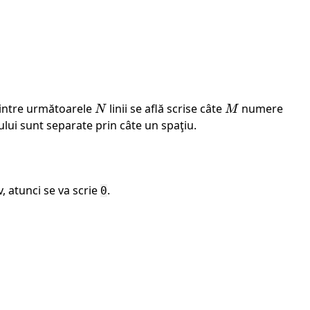
 dintre următoarele
N
linii se află scrise câte
M
numere
N
M
ului sunt separate prin câte un spaţiu.
v, atunci se va scrie
.
0