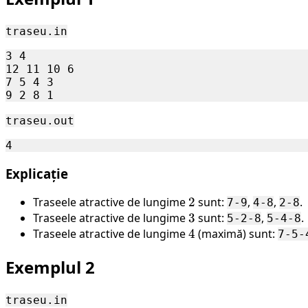
\leq
500
traseu.in
3 4

12 11 10 6

7 5 4 3

traseu.out
Explicație
Traseele atractive de lungime
2
2
sunt:
,
,
.
7-9
4-8
2-8
Traseele atractive de lungime
3
3
sunt:
,
.
5-2-8
5-4-8
Traseele atractive de lungime
4
4
(maximă) sunt:
7-5-
Exemplul 2
traseu.in