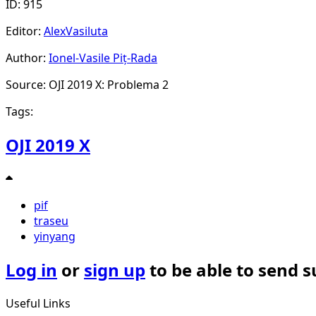
ID: 915
Editor:
AlexVasiluta
Author:
Ionel-Vasile Piț-Rada
Source: OJI 2019 X: Problema 2
Tags:
OJI 2019 X
pif
traseu
yinyang
Log in
or
sign up
to be able to send 
Useful Links