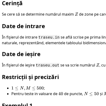
Cerință
Se cere să se determine numărul maxim
Z
de zone pe care
Z
Date de intrare
În fişierul de intrare
se află scrise pe prima l
traseu.in
naturale, reprezentând, elementele tabloului bidimensional 
Date de ieșire
În fişierul de ieşire
se va scrie numărul
Z
, c
traseu.out
Z
Restricții și precizări
1
1
≤
,
≤
500
;
N
M
\leq
Pentru teste in valoare de
40
40
de puncte,
N
≤
50
și
N
N,
\leq
\
Exemplul 1
M
50
5