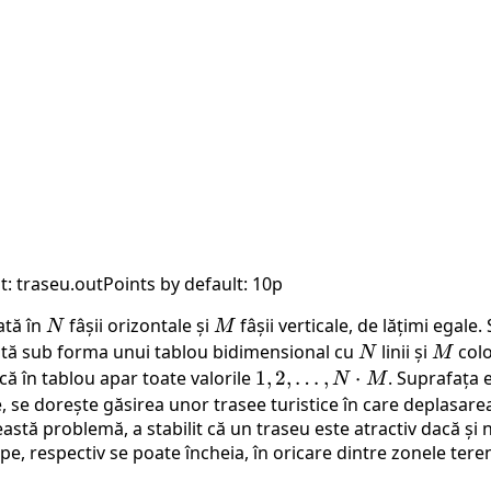
: traseu.out
Points by default: 10p
ată în
N
fâșii orizontale și
M
fâșii verticale, de lățimi egale
N
M
ntată sub forma unui tablou bidimensional cu
N
linii și
M
colo
N
M
că în tablou apar toate valorile
1, 2,
1
,
2
,
…
,
⋅
. Suprafața 
N
M
\dots,
, se dorește găsirea unor trasee turistice în care deplasar
eastă problemă, a stabilit că un traseu este atractiv dacă și
N
e, respectiv se poate încheia, în oricare dintre zonele teren
\cdot
M