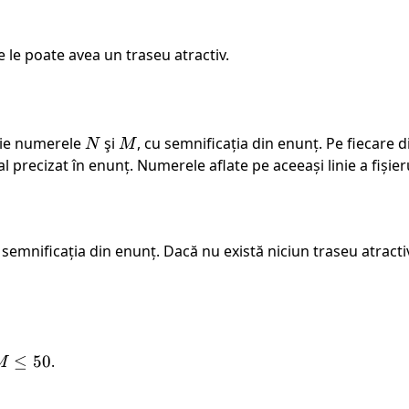
 le poate avea un traseu atractiv.
inie numerele
N
şi
M
, cu semnificația din enunț. Pe fiecare
N
M
precizat în enunț. Numerele aflate pe aceeași linie a fișier
u semnificația din enunț. Dacă nu există niciun traseu atracti
M
≤
50
.
M
leq
0