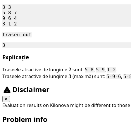
3 3

5 8 7

9 6 4

traseu.out
Explicație
Traseele atractive de lungime
2
2
sunt:
,
,
.
5-8
5-9
1-2
Traseele atractive de lungime
3
3
(maximă) sunt:
,
5-9-6
5-
Disclaimer
Evaluation results on Kilonova might be different to those
Problem info