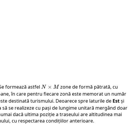
. Se formează astfel
N
×
zone de formă pătrată, cu
N
M
\times
ane, în care pentru fiecare zonă este memorat un număr
M
este destinată turismului. Deoarece spre laturile de
Est
și
ea să se realizeze cu pași de lungime unitară mergând doar
 numai dacă ultima poziție a traseului are altitudinea mai
ului, cu respectarea condițiilor anterioare.