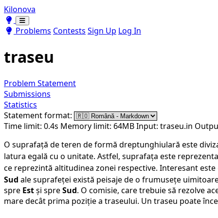
Kilonova
Toggle theme
Toggle theme
Problems
Contests
Sign Up
Log In
traseu
Problem Statement
Submissions
Statistics
Statement format:
Time limit: 0.4s
Memory limit: 64MB
Input: traseu.in
Output
O suprafață de teren de formă dreptunghiulară este diviz
latura egală cu o unitate. Astfel, suprafața este repreze
ce reprezintă altitudinea zonei respective. Interesant este 
Sud
ale suprafeței există peisaje de o frumusețe uimitoare
spre
Est
și spre
Sud
. O comisie, care trebuie să rezolve ac
mare decât prima poziție a traseului. Un traseu poate încep