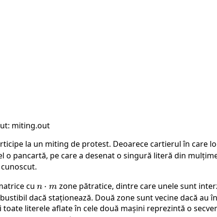
ut: miting.out
rticipe la un miting de protest. Deoarece cartierul în care l
 el o pancartă, pe care a desenat o singură literă din mulți
, cunoscut.
 matrice cu
n
⋅
zone pătratice, dintre care unele sunt inte
n
m
\cdot
bustibil dacă staționează. Două zone sunt vecine dacă au î
i toate literele aflate în cele două mașini reprezintă o secv
m