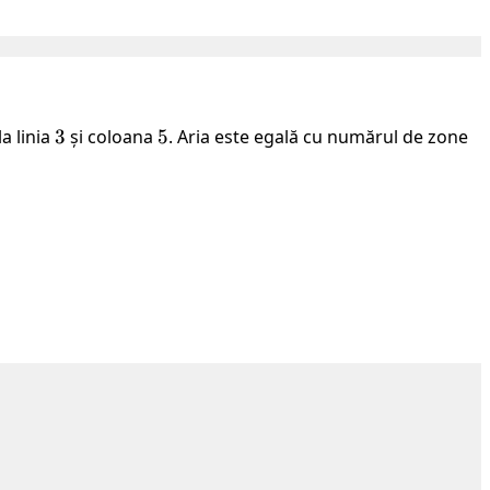
la linia
3
3
și coloana
5
5
. Aria este egală cu numărul de zone