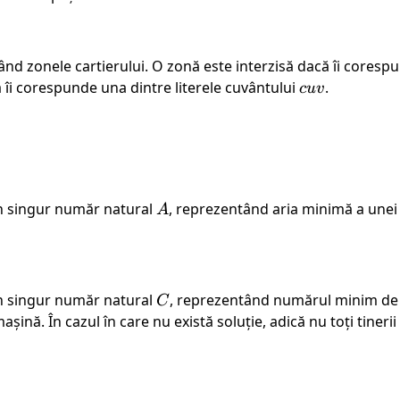
ând zonele cartierului. O zonă este interzisă dacă îi coresp
ă îi corespunde una dintre literele cuvântului
cuv
.
c
uv
un singur număr natural
A
, reprezentând aria minimă a unei s
A
un singur număr natural
C
, reprezentând numărul minim de 
C
 mașină. În cazul în care nu există soluție, adică nu toți tiner