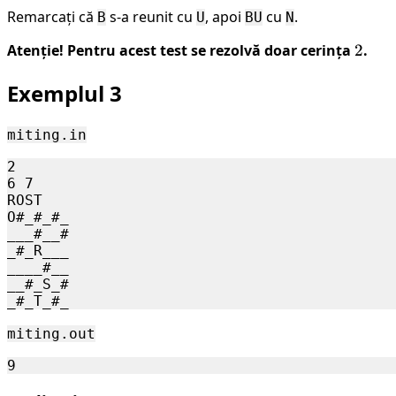
Remarcați că
s-a reunit cu
, apoi
cu
.
B
U
BU
N
Atenție! Pentru acest test se rezolvă doar cerința
2
2
.
Exemplul 3
miting.in
2

6 7

ROST

O#_#_#_

___#__#

_#_R___

____#__

__#_S_#

miting.out