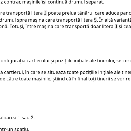
z contrar, mașinile își continuă drumul separat.
are transportă litera
poate prelua tânărul care aduce panca
J
 drumul spre mașina care transportă litera
. În altă varian
S
onă. Totuși, între mașina care transportă doar litera
și cea
J
configurația cartierului și pozițiile inițiale ale tinerilor, se cer
artierul, în care se situează toate pozițiile inițiale ale tiner
ătre toate mașinile, știind că în final toți tinerii se vor r
valoarea
1
1
sau
2
2
.
ntr-un spațiu.