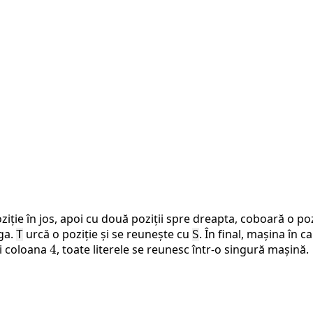
iție în jos, apoi cu două poziții spre dreapta, coboară o poz
nga.
urcă o poziție și se reunește cu
. În final, mașina în 
T
S
i coloana
4
4
, toate literele se reunesc într-o singură mașină.