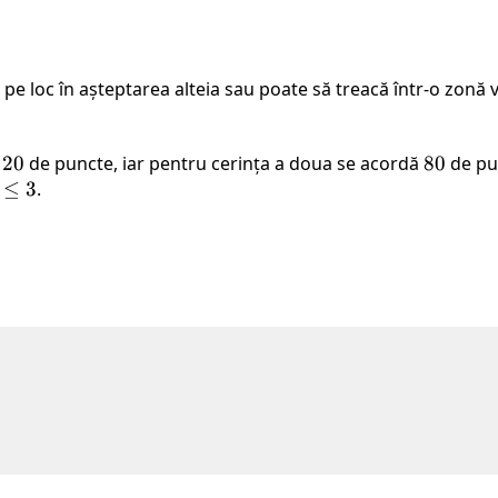
pe loc în așteptarea alteia sau poate să treacă într-o zonă 
ă
20
20
de puncte, iar pentru cerința a doua se acordă
80
80
de pu
≤
3
.
≤