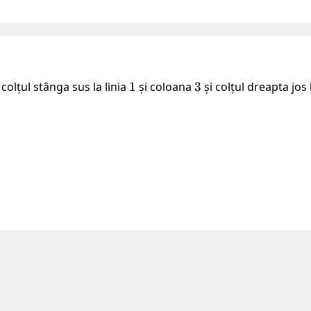
colțul stânga sus la linia
1
1
și coloana
3
3
și colțul dreapta jos 