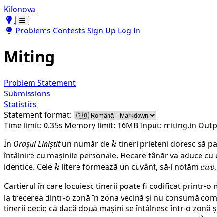
Kilonova
Toggle theme
Toggle theme
Problems
Contests
Sign Up
Log In
Miting
Problem Statement
Submissions
Statistics
Statement format:
Time limit: 0.35s
Memory limit: 16MB
Input: miting.in
Outp
În
Orașul Liniștit
un număr de
k
tineri prieteni doresc să pa
k
întâlnire cu mașinile personale. Fiecare tânăr va aduce cu
identice. Cele
k
litere formează un cuvânt, să-l notăm
cuv
k
c
uv
Cartierul în care locuiesc tinerii poate fi codificat printr-o
la trecerea dintr-o zonă în zona vecină și nu consumă com
tinerii decid că dacă două mașini se întâlnesc într-o zonă ș