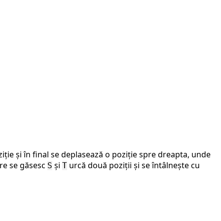
iție și în final se deplasează o poziție spre dreapta, unde
care se găsesc
și
urcă două poziții și se întâlnește cu
S
T