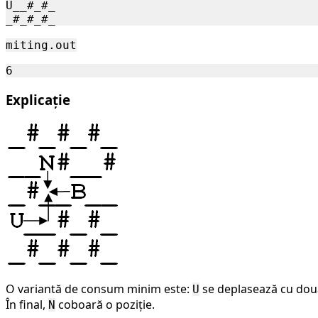
U__#_#_

miting.out
Explicație
O variantă de consum minim este:
se deplasează cu două
U
În final,
coboară o poziție.
N