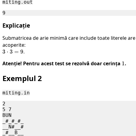
miting.out
Explicație
Submatricea de arie minimă care include toate literele are 
acoperite:
3
3
⋅
3
=
9
.
\cdot
Atenție! Pentru acest test se rezolvă doar cerința
1
1
.
3 = 9
Exemplul 2
miting.in
2

5 7

BUN

_#_#_#_

__N#__#

_#__B__
