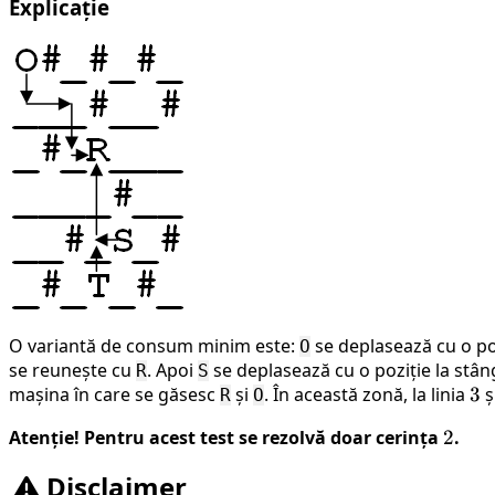
Explicație
O variantă de consum minim este:
se deplasează cu o poz
O
se reunește cu
. Apoi
se deplasează cu o poziție la stâ
R
S
mașina în care se găsesc
și
. În această zonă, la linia
3
3
ș
R
O
Atenție! Pentru acest test se rezolvă doar cerința
2
2
.
Disclaimer