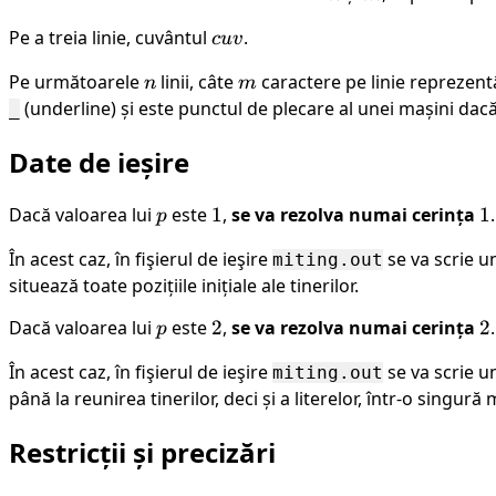
Pe a treia linie, cuvântul
cuv
.
c
uv
Pe următoarele
n
linii, câte
m
caractere pe linie reprezent
n
m
(underline) și este punctul de plecare al unei mașini dac
_
Date de ieșire
Dacă valoarea lui
p
este
1
1
,
se va rezolva numai cerința
1
1
.
p
În acest caz, în fişierul de ieşire
se va scrie 
miting.out
situează toate pozițiile inițiale ale tinerilor.
Dacă valoarea lui
p
este
2
2
,
se va rezolva numai cerința
2
2
.
p
În acest caz, în fişierul de ieşire
se va scrie 
miting.out
până la reunirea tinerilor, deci și a literelor, într-o singură
Restricții și precizări