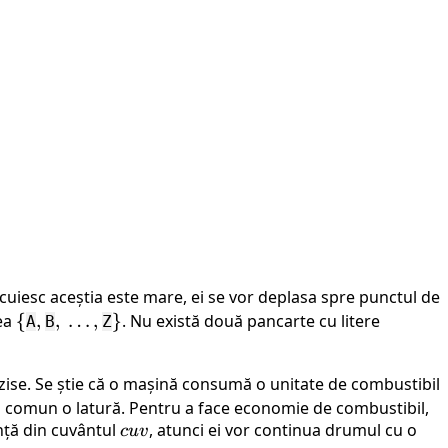
ocuiesc aceștia este mare, ei se vor deplasa spre punctul de
mea
\
{
,
,
,\
,
…
,
\}
}
. Nu există două pancarte cu litere
A
B
Z
{
\dots,
rzise. Se știe că o mașină consumă o unitate de combustibil
n comun o latură. Pentru a face economie de combustibil,
ență din cuvântul
cuv
, atunci ei vor continua drumul cu o
c
uv