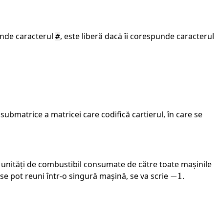
unde caracterul
, este liberă dacă îi corespunde caracterul
#
ubmatrice a matricei care codifică cartierul, în care se
unități de combustibil consumate de către toate mașinile
ii se pot reuni într-o singură mașină, se va scrie
-1
−
1
.