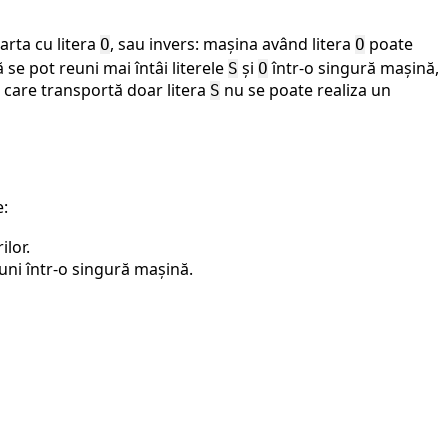
rta cu litera
, sau invers: mașina având litera
poate
O
O
tă se pot reuni mai întâi literele
și
într-o singură mașină,
S
O
 care transportă doar litera
nu se poate realiza un
S
e:
ilor.
euni într-o singură mașină.