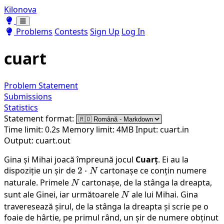
Kilonova
Toggle theme
Toggle theme
Problems
Contests
Sign Up
Log In
cuart
Problem Statement
Submissions
Statistics
Statement format:
Time limit: 0.2s
Memory limit: 4MB
Input: cuart.in
Output: cuart.out
Gina și Mihai joacă împreună jocul
Cuarț
. Ei au la
dispoziție un șir de
2
2
⋅
cartonașe ce conțin numere
N
\cdot
naturale. Primele
N
cartonașe, de la stânga la dreapta,
N
N
sunt ale Ginei, iar următoarele
N
ale lui Mihai. Gina
N
traveresează șirul, de la stânga la dreapta și scrie pe o
foaie de hârtie, pe primul rând, un șir de numere obținut