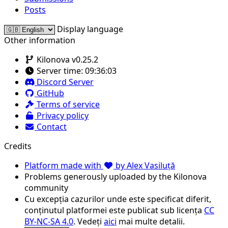
Posts
Display language
Other information
Kilonova v0.25.2
Server time:
09:36:03
Discord Server
GitHub
Terms of service
Privacy policy
Contact
Credits
Platform made with
by Alex Vasiluță
Problems generously uploaded by the Kilonova
community
Cu excepția cazurilor unde este specificat diferit,
conținutul platformei este publicat sub licența
CC
BY-NC-SA 4.0
. Vedeți
aici
mai multe detalii.