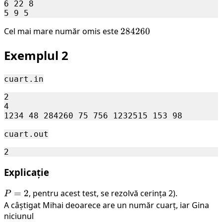
6 22 8

Cel mai mare număr omis este
284260
284260
Exemplul 2
cuart.in
2

4

cuart.out
Explicație
P
=
2
, pentru acest test, se rezolvă cerința 2).
P
=
A câștigat Mihai deoarece are un număr cuarț, iar Gina
2
niciunul