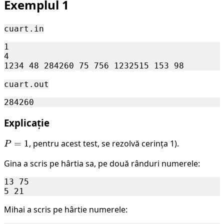
Exemplul 1
cuart.in
1

4

cuart.out
Explicație
P
=
1
, pentru acest test, se rezolvă cerința 1).
P
=
Gina a scris pe hârtia sa, pe două rânduri numerele:
1
13 75

Mihai a scris pe hârtie numerele: