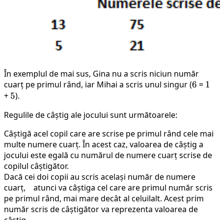
În exemplul de mai sus, Gina nu a scris niciun număr
cuarț pe primul rând, iar Mihai a scris unul singur (
6
6
=
1
1
+
5
5
).
Regulile de câștig ale jocului sunt următoarele:
Câștigă acel copil care are scrise pe primul rând cele mai
multe numere cuarț. În acest caz, valoarea de câștig a
jocului este egală cu numărul de numere cuarț scrise de
copilul câștigător.
Dacă cei doi copii au scris același număr de numere
cuarț, atunci va câștiga cel care are primul număr scris
pe primul rând, mai mare decât al celuilalt. Acest prim
număr scris de câștigător va reprezenta valoarea de
câștig.