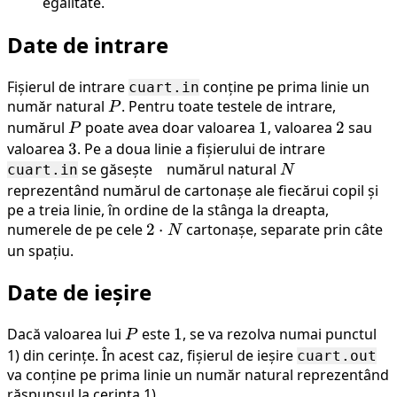
egalitate.
Date de intrare
Fișierul de intrare
conține pe prima linie un
cuart.in
număr natural
P
. Pentru toate testele de intrare,
P
numărul
P
poate avea doar valoarea
1
1
, valoarea
2
2
sau
P
valoarea
3
3
. Pe a doua linie a fișierului de intrare
se găsește numărul natural
N
cuart.in
N
reprezentând numărul de cartonașe ale fiecărui copil și
pe a treia linie, în ordine de la stânga la dreapta,
numerele de pe cele
2
2
⋅
cartonașe, separate prin câte
N
\cdot
un spațiu.
N
Date de ieșire
Dacă valoarea lui
P
este
1
1
, se va rezolva numai punctul
P
1) din cerințe. În acest caz, fișierul de ieșire
cuart.out
va conține pe prima linie un număr natural reprezentând
răspunsul la cerința 1).