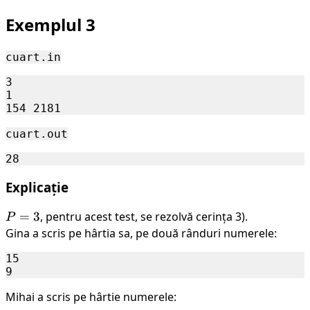
Exemplul 3
cuart.in
3

1

cuart.out
Explicație
P
=
3
, pentru acest test, se rezolvă cerința 3).
P
=
Gina a scris pe hârtia sa, pe două rânduri numerele:
3
15

Mihai a scris pe hârtie numerele: