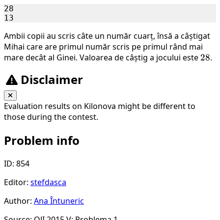
28

Ambii copii au scris câte un număr cuarț, însă a câștigat
Mihai care are primul număr scris pe primul rând mai
mare decât al Ginei. Valoarea de câștig a jocului este
28
28
.
Disclaimer
Evaluation results on Kilonova might be different to
those during the contest.
Problem info
ID: 854
Editor:
stefdasca
Author:
Ana Întuneric
Source: OJI 2015 V: Problema 1