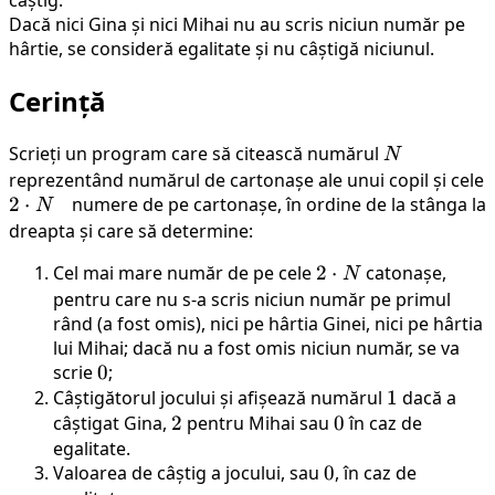
Dacă nici Gina și nici Mihai nu au scris niciun număr pe
hârtie, se consideră egalitate și nu câștigă niciunul.
Cerință
Scrieți un program care să citească numărul
N
N
reprezentând numărul de cartonașe ale unui copil și cele
2
2
⋅
numere de pe cartonașe, în ordine de la stânga la
N
\cdot
dreapta și care să determine:
N
Cel mai mare număr de pe cele
2
2
⋅
catonașe,
N
\cdot
pentru care nu s-a scris niciun număr pe primul
rând (a fost omis), nici pe hârtia Ginei, nici pe hârtia
N
lui Mihai; dacă nu a fost omis niciun număr, se va
scrie
0
0
;
Câștigătorul jocului și afișează numărul
1
1
dacă a
câștigat Gina,
2
2
pentru Mihai sau
0
0
în caz de
egalitate.
Valoarea de câștig a jocului, sau
0
0
, în caz de