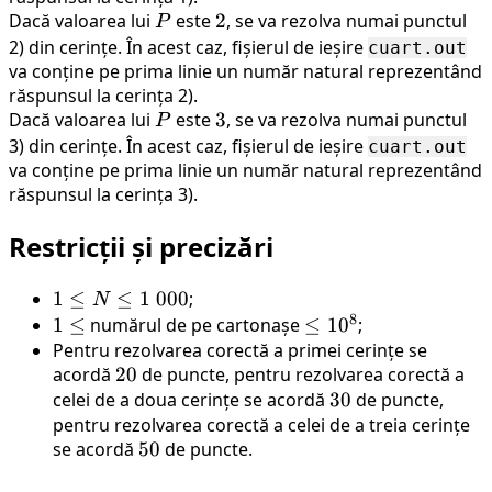
Dacă valoarea lui
P
este
2
2
, se va rezolva numai punctul
P
2) din cerințe. În acest caz, fișierul de ieșire
cuart.out
va conține pe prima linie un număr natural reprezentând
răspunsul la cerința 2).
Dacă valoarea lui
P
este
3
3
, se va rezolva numai punctul
P
3) din cerințe. În acest caz, fișierul de ieșire
cuart.out
va conține pe prima linie un număr natural reprezentând
răspunsul la cerința 3).
Restricții și precizări
1
1
≤
≤
1
000
;
N
8
\leq
1
1
≤
numărul de pe cartonașe
\leq
≤
1
0
;
N
\leq
Pentru rezolvarea corectă a primei cerințe se
10^8
\leq
acordă
20
20
de puncte, pentru rezolvarea corectă a
1 \
celei de a doua cerințe se acordă
30
30
de puncte,
000
pentru rezolvarea corectă a celei de a treia cerințe
se acordă
50
50
de puncte.