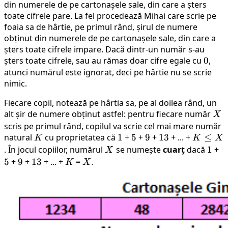
din numerele de pe cartonașele sale, din care a șters
toate cifrele pare. La fel procedează Mihai care scrie pe
foaia sa de hârtie, pe primul rând, șirul de numere
obținut din numerele de pe cartonașele sale, din care a
șters toate cifrele impare. Dacă dintr-un număr s-au
șters toate cifrele, sau au rămas doar cifre egale cu
0
0
,
atunci numărul este ignorat, deci pe hârtie nu se scrie
nimic.
Fiecare copil, notează pe hârtia sa, pe al doilea rând, un
alt șir de numere obținut astfel: pentru fiecare număr
X
X
scris pe primul rând, copilul va scrie cel mai mare număr
natural
K
cu proprietatea că
1
1
+
5
5
+
9
9
+
13
13
+ ... +
K
≤
K
K
X
\leq
. În jocul copiilor, numărul
X
se numește
cuarț
dacă
1
1
+
5
X
X
5
+
9
9
+
13
13
+ ... +
K
=
X
.
K
X