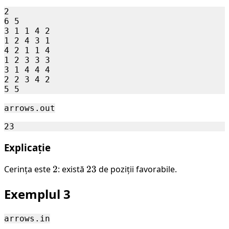
2

6 5

3 1 1 4 2

1 2 4 3 1

4 2 1 1 4

1 2 3 3 3

3 1 4 4 4

2 2 3 4 2

arrows.out
Explicație
Cerința este
2
2
: există
23
23
de poziții favorabile.
Exemplul 3
arrows.in