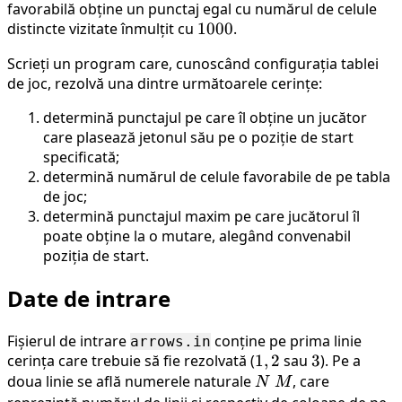
favorabilă obține un punctaj egal cu numărul de celule
distincte vizitate înmulțit cu
1000
1000
.
Scrieți un program care, cunoscând configurația tablei
de joc, rezolvă una dintre următoarele cerințe:
determină punctajul pe care îl obține un jucător
care plasează jetonul său pe o poziție de start
specificată;
determină numărul de celule favorabile de pe tabla
de joc;
determină punctajul maxim pe care jucătorul îl
poate obține la o mutare, alegând convenabil
poziția de start.
Date de intrare
Fișierul de intrare
conține pe prima linie
arrows.in
cerința care trebuie să fie rezolvată (
1,
1
,
2
sau
3
3
). Pe a
doua linie se află numerele naturale
2
N
, care
N
M
\