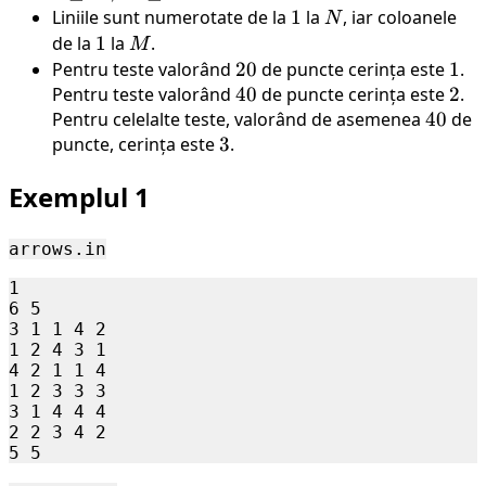
\leq
Liniile sunt numerotate de la
1
1
la
N
, iar coloanele
N
N,
de la
1
1
la
M
.
M
M
Pentru teste valorând
20
20
de puncte cerința este
1
1
.
\leq
Pentru teste valorând
40
40
de puncte cerința este
2
2
.
500
Pentru celelalte teste, valorând de asemenea
40
40
de
puncte, cerința este
3
3
.
Exemplul 1
arrows.in
1

6 5

3 1 1 4 2

1 2 4 3 1

4 2 1 1 4

1 2 3 3 3

3 1 4 4 4

2 2 3 4 2
