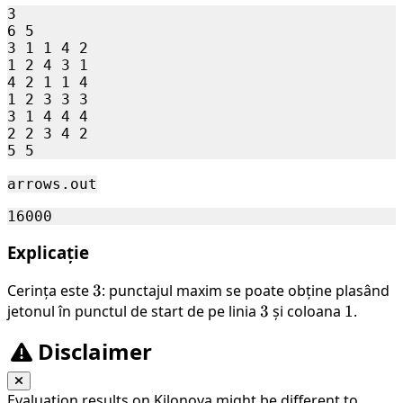
3

6 5

3 1 1 4 2

1 2 4 3 1

4 2 1 1 4

1 2 3 3 3

3 1 4 4 4

2 2 3 4 2

arrows.out
Explicație
Cerința este
3
3
: punctajul maxim se poate obține plasând
jetonul în punctul de start de pe linia
3
3
și coloana
1
1
.
Disclaimer
Evaluation results on Kilonova might be different to