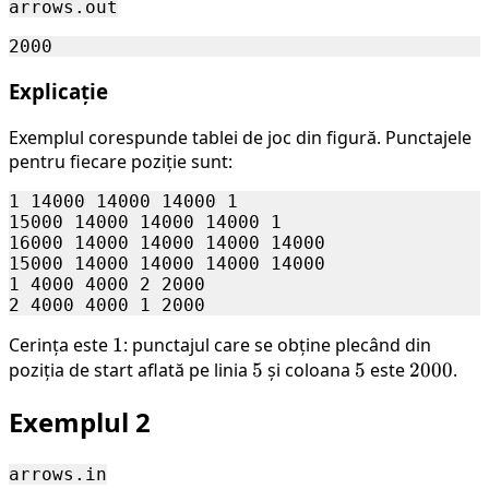
arrows.out
Explicație
Exemplul corespunde tablei de joc din figură. Punctajele
pentru fiecare poziție sunt:
1 14000 14000 14000 1

15000 14000 14000 14000 1

16000 14000 14000 14000 14000

15000 14000 14000 14000 14000

1 4000 4000 2 2000

Cerința este
1
1
: punctajul care se obține plecând din
poziția de start aflată pe linia
5
5
și coloana
5
5
este
2000
2000
.
Exemplul 2
arrows.in