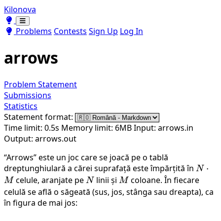
Kilonova
Toggle theme
Toggle theme
Problems
Contests
Sign Up
Log In
arrows
Problem Statement
Submissions
Statistics
Statement format:
Time limit: 0.5s
Memory limit: 6MB
Input: arrows.in
Output: arrows.out
“Arrows” este un joc care se joacă pe o tablă
dreptunghiulară a cărei suprafață este împărțită în
N
⋅
N
\cdot
celule, aranjate pe
N
linii și
M
coloane. În fiecare
M
N
M
M
celulă se află o săgeată (sus, jos, stânga sau dreapta), ca
în figura de mai jos: