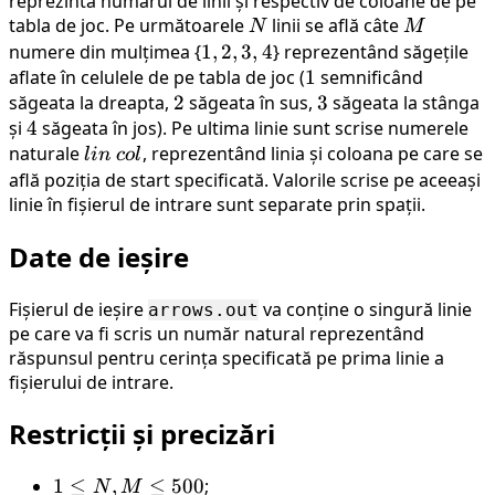
reprezintă numărul de linii și respectiv de coloane de pe
tabla de joc. Pe următoarele
N
linii se află câte
M
M
N
M
numere din mulțimea {
1,2,3,4
1
,
2
,
3
,
4
} reprezentând săgețile
aflate în celulele de pe tabla de joc (
1
1
semnificând
săgeata la dreapta,
2
2
săgeata în sus,
3
3
săgeata la stânga
și
4
4
săgeata în jos). Pe ultima linie sunt scrise numerele
naturale
lin
, reprezentând linia și coloana pe care se
l
in
co
l
\
află poziția de start specificată. Valorile scrise pe aceeași
linie în fișierul de intrare sunt separate prin spații.
col
Date de ieșire
Fișierul de ieșire
va conține o singură linie
arrows.out
pe care va fi scris un număr natural reprezentând
răspunsul pentru cerința specificată pe prima linie a
fișierului de intrare.
Restricții și precizări
1
1
≤
,
≤
500
;
N
M