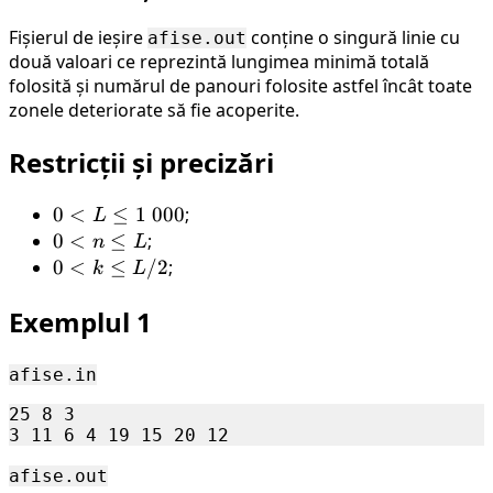
Fișierul de ieșire
conține o singură linie cu
afise.out
două valoari ce reprezintă lungimea minimă totală
folosită și numărul de panouri folosite astfel încât toate
zonele deteriorate să fie acoperite.
Restricții și precizări
0 <
0
<
≤
1
000
;
L
L
0 <
0
<
≤
;
n
L
\leq
n
0 <
0
<
≤
/2
;
k
L
1 \
\leq
k
Exemplul 1
000
L
\leq
L /
2
afise.in
25 8 3

afise.out