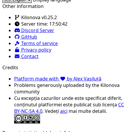
Other information
Kilonova v0.25.2
Server time:
17:50:42
Discord Server
GitHub
Terms of service
Privacy policy
Contact
Credits
Platform made with
by Alex Vasiluță
Problems generously uploaded by the Kilonova
community
Cu excepția cazurilor unde este specificat diferit,
conținutul platformei este publicat sub licența
CC
BY-NC-SA 4.0
. Vedeți
aici
mai multe detalii.