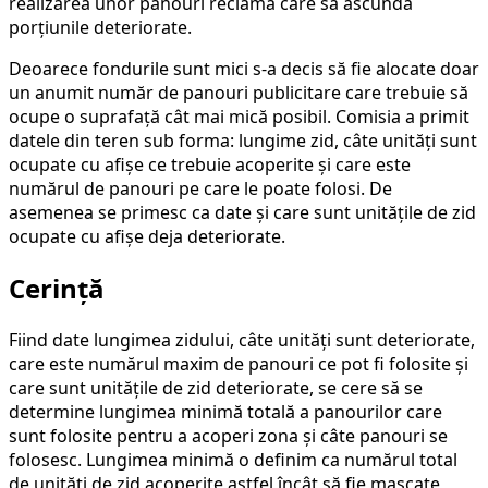
realizarea unor panouri reclamă care să ascundă
porțiunile deteriorate.
Deoarece fondurile sunt mici s-a decis să fie alocate doar
un anumit număr de panouri publicitare care trebuie să
ocupe o suprafață cât mai mică posibil. Comisia a primit
datele din teren sub forma: lungime zid, câte unități sunt
ocupate cu afișe ce trebuie acoperite și care este
numărul de panouri pe care le poate folosi. De
asemenea se primesc ca date și care sunt unitățile de zid
ocupate cu afișe deja deteriorate.
Cerință
Fiind date lungimea zidului, câte unități sunt deteriorate,
care este numărul maxim de panouri ce pot fi folosite și
care sunt unitățile de zid deteriorate, se cere să se
determine lungimea minimă totală a panourilor care
sunt folosite pentru a acoperi zona și câte panouri se
folosesc. Lungimea minimă o definim ca numărul total
de unități de zid acoperite astfel încât să fie mascate