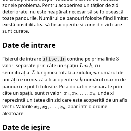
zonele problemă. Pentru acoperirea unităților de zid
deteriorate, nu este neapărat necesar să se folosească
toate panourile. Numărul de panouri folosite fiind limitat
există posibilitatea să fie acoperite și zone din zid care
sunt curate.
Date de intrare
Fișierul de intrare
conține pe prima linie
3
3
afise.in
valori separate prin câte un spațiu
L
, cu
L
n
k
\
semnificația:
L
lungimea totală a zidului,
n
numărul de
L
n
n
unități ce urmează a fi acoperite și
k
numărul maxim de
k
\
panouri ce pot fi folosite. Pe a doua linie separate prin
k
câte un spațiu sunt
n
valori
x_1,
,
,
…
,
, unde xi
n
x
x
x
1
2
n
x_2,
reprezintă unitatea din zid care este acoperită de un afiș
vechi. Valorile
x_1,
,
,
…
,
\dots,
, apar într-o ordine
x
x
x
1
2
n
x_2,
x_n
aleatoare.
\dots,
Date de ieșire
x_n