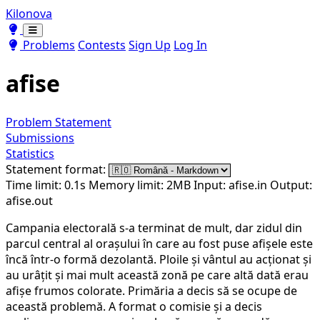
Kilonova
Toggle theme
Toggle theme
Problems
Contests
Sign Up
Log In
afise
Problem Statement
Submissions
Statistics
Statement format:
Time limit: 0.1s
Memory limit: 2MB
Input: afise.in
Output:
afise.out
Campania electorală s-a terminat de mult, dar zidul din
parcul central al orașului în care au fost puse afișele este
încă într-o formă dezolantă. Ploile și vântul au acționat și
au urâțit și mai mult această zonă pe care altă dată erau
afișe frumos colorate. Primăria a decis să se ocupe de
această problemă. A format o comisie și a decis