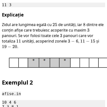
Explicație
Zidul are lungimea egală cu
25
25
de unități, iar
8
8
dintre ele
conțin afișe care trebuiesc acoperite cu maxim
3
3
panouri. Se vor folosi toate cele
3
3
panouri care vor
totaliza
11
11
unități, acoperind zonele
3-
3
−
6
,
11-
11
−
15
și
19-
19
−
20
.
6
15
20
Exemplul 2
afise.in
10 4 6
