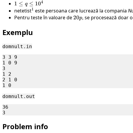
\leq
4
m
\leq
1
1
≤
≤
1
0
q
10^5
\leq
1
p
\leq
netetist
^1
este persoana care lucrează la compania
Nu
32
\leq
q
Pentru teste în valoare de
20p
20
, se procesează doar o
p
10^9
\leq
Exemplu
10^4
domnult.in
3 3 9

1 0 9

3

1 2

2 1 0

domnult.out
36

Problem info