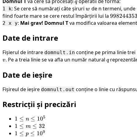
m,
Domnul T
vă cere să procesați
q
operatii de forma:
q
p
: Se cere să numărați câte șiruri
w
de n termeni, unde
1 k
w
fiind foarte mare se cere restul împărțirii lui la
99824435
99824435
:
Mai grav! Domnul T
va modifica valoarea elemen
2 x y
Date de intrare
Fișierul de intrare
conține pe prima linie tre
domnult.in
v
. Pe a treia linie se va afla un număr natural
q
reprezentân
v
q
Date de ieșire
Fișireul de ieșire
conține o linie cu răspunsu
domnult.out
Restricții și precizări
5
1
1
≤
≤
1
0
n
\leq
1
1
≤
≤
32
m
9
n
\leq
1
1
≤
≤
1
0
p