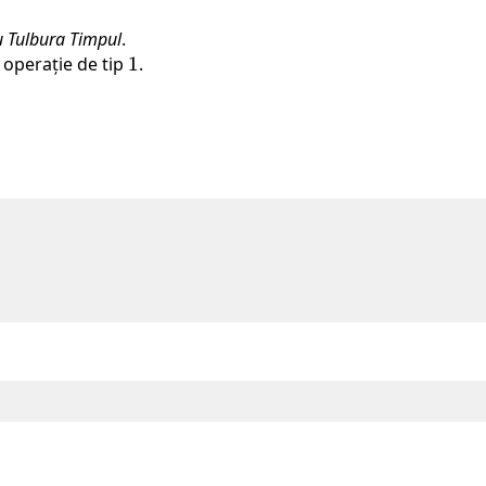
 Tulbura Timpul
.
 operație de tip
1
1
.