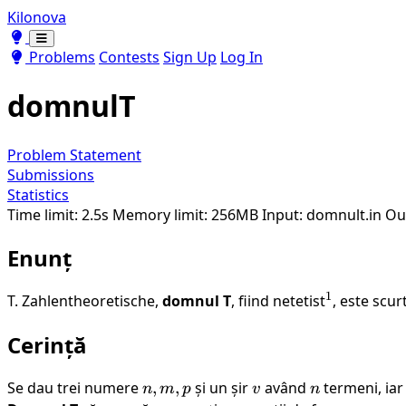
Kilonova
Toggle theme
Toggle theme
Problems
Contests
Sign Up
Log In
domnulT
Problem Statement
Submissions
Statistics
Time limit: 2.5s
Memory limit: 256MB
Input: domnult.in
Ou
Enunț
1
T. Zahlentheoretische,
domnul T
, fiind netetist
^1
, este scur
Cerință
Se dau trei numere
n,
,
,
și un șir
v
având
n
termeni, ia
n
m
p
v
n