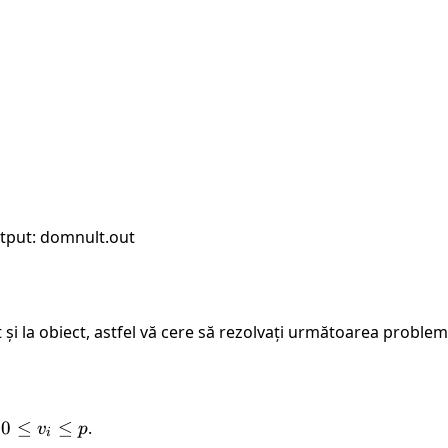
tput: domnult.out
t și la obiect, astfel vă cere să rezolvați următoarea problem
r
0
0
≤
≤
.
v
p
i