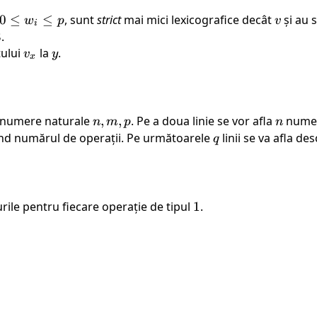
\leq
v_i
0
0
≤
≤
, sunt
strict
mai mici lexicografice decât
v
și au 
w
p
v
i
\leq
\leq
3
3
.
p
w_i
tului
v_x
la
y
.
v
y
x
\leq
p
i numere naturale
n,
,
,
. Pe a doua linie se vor afla
n
numer
n
m
p
n
m,
d numărul de operații. Pe următoarele
q
linii se va afla de
q
p
rile pentru fiecare operație de tipul
1
1
.