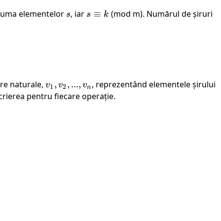
suma elementelor
s
, iar
s
≡
(mod m). Numărul de șiruri
s
s
k
\equiv
k
e naturale,
v_1,
,
,
...
,
, reprezentând elementele șirului
v
v
v
1
2
n
v_2,
scrierea pentru fiecare operație.
...,
v_n