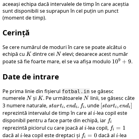
aceeași echipa dacă intervalele de timp în care aceștia
sunt disponibili se suprapun în cel puțin un punct
(moment de timp).
Cerință
Se cere numărul de moduri în care se poate alcătui o
echipă cu
K
dintre cei
N
elevi; deoarece acest număr
K
N
9
poate să fie foarte mare, el se va afișa modulo
10^9+9
1
0
+
9
.
Date de intrare
Pe prima linie din fișierul
se găsesc
fotbal.in
numerele
N
și
K
. Pe următoarele
N
linii, se găsesc câte
N
K
N
3 numere naturale,
start_{i}
,
end_{i}
,
f_{i}
, unde
[start_{i},
[
,
]
s
t
a
r
t
e
n
d
f
s
t
a
r
t
e
n
d
i
i
i
i
i
end_{i}]
reprezintă intervalul de timp în care al
i
-lea copil este
i
disponibil pentru a face parte din echipă, iar
f_{i}
f
i
reprezintă piciorul cu care joacă al
i
-lea copil,
f_{i}=1
=
1
i
f
i
dacă al
i
-lea copil este dreptaci și
f_{i}=0
=
0
dacă al
i
-lea
i
f
i
i