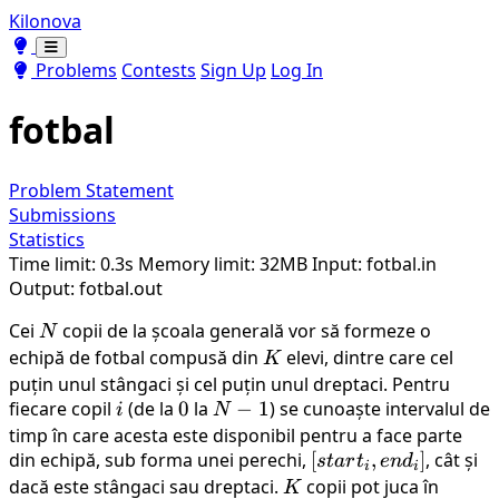
Kilonova
Toggle theme
Toggle theme
Problems
Contests
Sign Up
Log In
fotbal
Problem Statement
Submissions
Statistics
Time limit: 0.3s
Memory limit: 32MB
Input: fotbal.in
Output: fotbal.out
Cei
N
copii de la școala generală vor să formeze o
N
echipă de fotbal compusă din
K
elevi, dintre care cel
K
puțin unul stângaci și cel puțin unul dreptaci. Pentru
fiecare copil
i
(de la
0
0
la
N-
−
1
) se cunoaște intervalul de
i
N
1
timp în care acesta este disponibil pentru a face parte
din echipă, sub forma unei perechi,
[start_{i},
[
,
]
, cât și
s
t
a
r
t
e
n
d
i
i
end_{i}]
dacă este stângaci sau dreptaci.
K
copii pot juca în
K