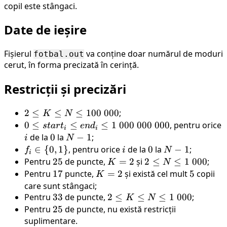
copil este stângaci.
Date de ieșire
Fișierul
va conține doar numărul de moduri
fotbal.out
cerut, în forma precizată în cerință.
Restricții și precizări
2
2
≤
≤
≤
100
000
;
K
N
\leq
0 \leq
0
≤
≤
≤
1
000
000
000
, pentru orice
s
t
a
r
t
e
n
d
i
i
K
start_{i}
i
de la
0
0
la
N-
−
1
;
i
N
\leq
\leq
1
f_{i}
∈
{
0
,
1
}
, pentru orice
i
de la
0
0
la
N-
−
1
;
f
i
N
i
N
end_{i}
\in \
1
Pentru
25
25
de puncte,
K
=
2
și
2
2
≤
≤
1
000
;
K
N
\leq
\leq 1 \
{0,
=
\le
Pentru
17
17
puncte,
K
=
2
și există cel mult
5
5
copii
K
100
000 \
1\}
2
N
=
care sunt stângaci;
\
000 \
\le
Pentru
33
33
de puncte,
2
2
2
≤
≤
≤
1
000
;
K
N
000
000
1 \
\leq
Pentru
25
25
de puncte, nu există restricții
000
K
suplimentare.