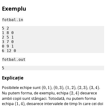
\leq
Exemplu
N
\leq
1 \
fotbal.in
000
5 2

1 8 0

2 5 1

3 7 0

0 9 1

fotbal.out
Explicație
Posibilele echipe sunt
(0,
(
0
,
1
)
,
(0,
(
0
,
3
)
,
(1,
(
1
,
2
)
,
(2,
(
2
,
3
)
,
(3,
(
3
,
4
)
.
Nu putem forma, de exemplu, echipa
1)
3)
2)
(2,
(
2
,
4
3)
)
deoarece
4)
ambii copii sunt stângaci. Totodată, nu putem forma
4)
echipa
(1,
(
1
,
4
)
, deoarece intervalele de timp în care cei doi