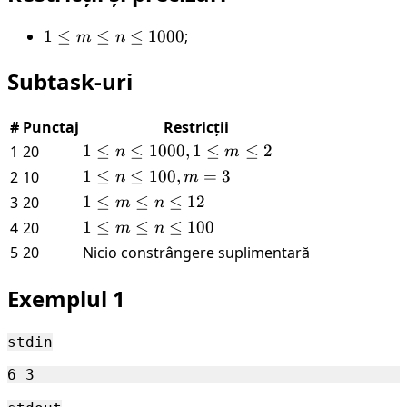
1
1
≤
≤
≤
1000
;
m
n
\leq
Subtask-uri
m
\leq
n
#
Punctaj
Restricții
\leq
1
1
≤
≤
1000
,
1
≤
≤
2
1
20
n
m
1000
\leq
1
1
≤
≤
100
,
=
3
2
10
n
m
n
\leq
1
1
≤
≤
≤
12
3
20
m
n
\leq
n
\leq
1
1
≤
≤
≤
100
4
20
m
n
1000,
\leq
m
\leq
5
20
Nicio constrângere suplimentară
1
100,
\leq
m
\leq
m
n
\leq
Exemplul 1
m
= 3
\leq
n
\leq
12
\leq
2
stdin
100