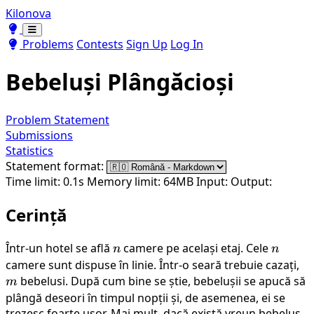
Kilonova
Toggle theme
Toggle theme
Problems
Contests
Sign Up
Log In
Bebeluși Plângăcioși
Problem Statement
Submissions
Statistics
Statement format:
Time limit: 0.1s
Memory limit: 64MB
Input:
Output:
Cerință
Într-un hotel se află
n
camere pe același etaj. Cele
n
n
n
camere sunt dispuse în linie. Într-o seară trebuie cazați,
m
bebelusi. După cum bine se știe, bebelușii se apucă să
m
plângă deseori în timpul nopții și, de asemenea, ei se
trezesc foarte ușor. Mai mult, dacă există vreun bebeluș