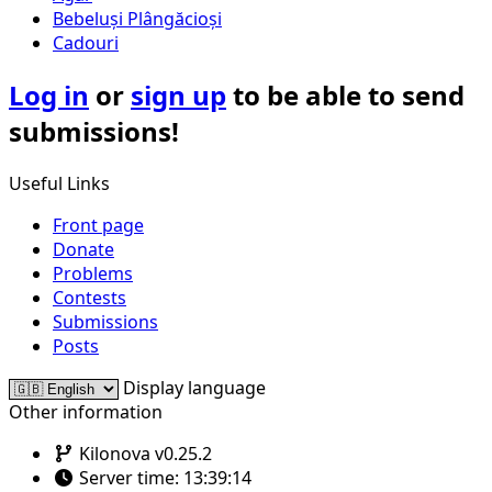
Bebeluși Plângăcioși
Cadouri
Log in
or
sign up
to be able to send
submissions!
Useful Links
Front page
Donate
Problems
Contests
Submissions
Posts
Display language
Other information
Kilonova v0.25.2
Server time:
13:39:14