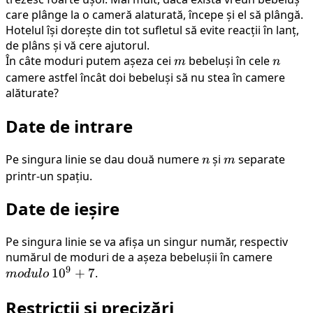
care plânge la o cameră alaturată, începe și el să plângă.
Hotelul își dorește din tot sufletul să evite reacții în lanț,
de plâns și vă cere ajutorul.
În câte moduri putem așeza cei
m
bebeluși în cele
n
m
n
camere astfel încât doi bebeluși să nu stea în camere
alăturate?
Date de intrare
Pe singura linie se dau două numere
n
și
m
separate
n
m
printr-un spațiu.
Date de ieșire
Pe singura linie se va afișa un singur număr, respectiv
numărul de moduri de a așeza bebelușii în camere
modul
9
10^9+7
1
0
+
7
.
m
o
d
u
l
o
Restricții și precizări