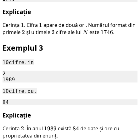
Explicație
Cerința
1
1
. Cifra
1
1
apare de două ori. Numărul format din
primele
2
2
și ultimele
2
2
cifre ale lui
N
este
1746
1746
.
N
Exemplul 3
10cifre.in
2

10cifre.out
Explicație
Cerința
2
2
. În anul
1989
1989
există
84
84
de date și ore cu
proprietatea din enunț.