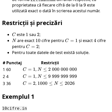
proprietatea că fiecare cifră de la
2
0
0
la
9
9
este
utilizată exact o dată în scrierea acestui număr.
Restricții și precizări
C
este
1
1
sau
2
2
;
C
N
are exact
10
10
cifre pentru
C
=
1
și exact
4
4
cifre
N
C
=
pentru
C
=
2
;
C
1
=
Pentru toate datele de test există soluție.
2
#
Punctaj
Restricții
C
=
1
,
N
≤
2
000
000
000
1
60
C
N
=
\le
C
=
1
,
N
≤
9
999
999
999
2
4
C
N
1
2 \
=
\le
C
=
2
,
1000
1000
≤
≤
2026
3
36
C
N
000
1
9 \
=
\le
\
999
2
N
Exemplul 1
000
\
\le
\
999
2026
10cifre.in
000
\