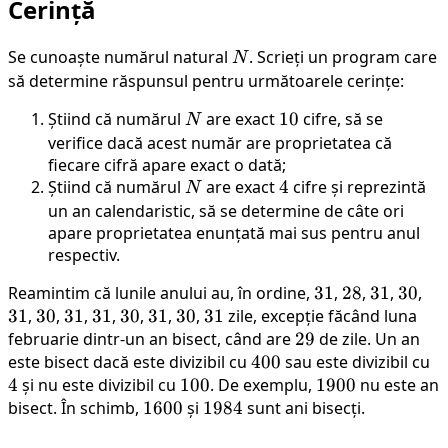
Cerință
Se cunoaște numărul natural
N
. Scrieți un program care
N
să determine răspunsul pentru următoarele cerințe:
Știind că numărul
N
are exact
10
10
cifre, să se
N
verifice dacă acest număr are proprietatea că
fiecare cifră apare exact o dată;
Știind că numărul
N
are exact
4
4
cifre și reprezintă
N
un an calendaristic, să se determine de câte ori
apare proprietatea enunțată mai sus pentru anul
respectiv.
Reamintim că lunile anului au, în ordine,
31
31
,
28
28
,
31
31
,
30
30
,
31
31
,
30
30
,
31
31
,
31
31
,
30
30
,
31
31
,
30
30
,
31
31
zile, excepție făcând luna
februarie dintr-un an bisect, când are
29
29
de zile. Un an
este bisect dacă este divizibil cu
400
400
sau este divizibil cu
4
4
și nu este divizibil cu
100
100
. De exemplu,
1900
1900
nu este an
bisect. În schimb,
1600
1600
și
1984
1984
sunt ani bisecți.