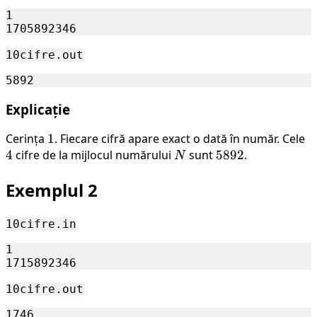
999
1

10cifre.out
Explicație
Cerința
1
1
. Fiecare cifră apare exact o dată în număr. Cele
4
4
cifre de la mijlocul numărului
N
sunt
5892
5892
.
N
Exemplul 2
10cifre.in
1

10cifre.out