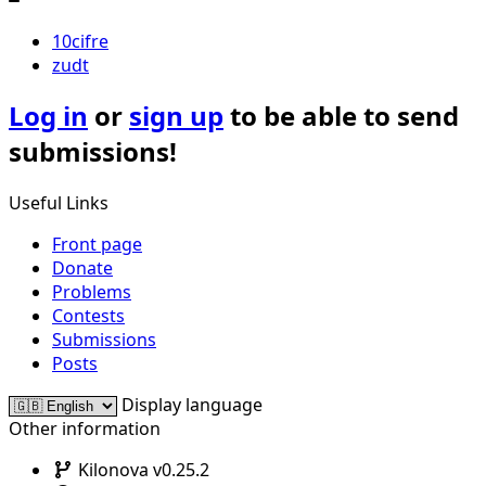
10cifre
zudt
Log in
or
sign up
to be able to send
submissions!
Useful Links
Front page
Donate
Problems
Contests
Submissions
Posts
Display language
Other information
Kilonova v0.25.2