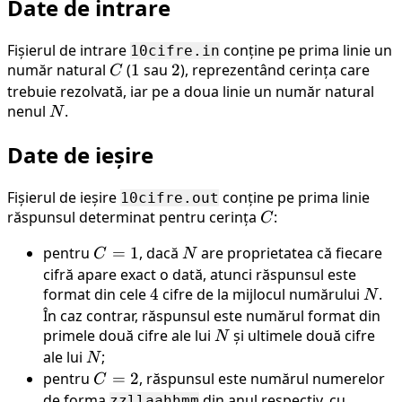
Date de intrare
Fișierul de intrare
conține pe prima linie un
10cifre.in
număr natural
C
(
1
1
sau
2
2
), reprezentând cerința care
C
trebuie rezolvată, iar pe a doua linie un număr natural
nenul
N
.
N
Date de ieșire
Fișierul de ieșire
conține pe prima linie
10cifre.out
răspunsul determinat pentru cerința
C
:
C
pentru
C
=
1
, dacă
N
are proprietatea că fiecare
C
N
=
cifră apare exact o dată, atunci răspunsul este
format din cele
1
4
4
cifre de la mijlocul numărului
N
.
N
În caz contrar, răspunsul este numărul format din
primele două cifre ale lui
N
și ultimele două cifre
N
ale lui
N
;
N
pentru
C
=
2
, răspunsul este numărul numerelor
C
=
de forma
din anul respectiv, cu
zzllaahhmm