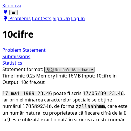
Kilonova
Toggle theme
Toggle theme
Problems
Contests
Sign Up
Log In
10cifre
Problem Statement
Submissions
Statistics
Statement format:
Time limit: 0.2s
Memory limit: 16MB
Input: 10cifre.in
Output: 10cifre.out
poate fi scris
,
17 mai 1989 23:46
17/05/89 23:46
iar prin eliminarea caracterelor speciale se obține
numărul
1705892346
1705892346
, de forma
, care este
zzllaahhmm
un număr natural cu proprietatea că fiecare cifră de la
0
0
la
9
9
este utilizată exact o dată în scrierea acestui număr.