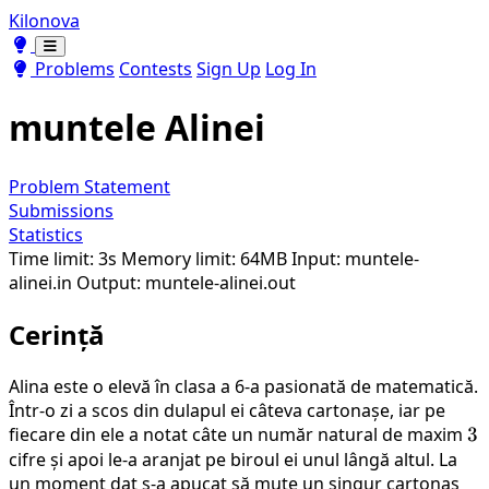
Kilonova
Toggle theme
Toggle theme
Problems
Contests
Sign Up
Log In
muntele Alinei
Problem Statement
Submissions
Statistics
Time limit: 3s
Memory limit: 64MB
Input: muntele-
alinei.in
Output: muntele-alinei.out
Cerință
Alina este o elevă în clasa a 6-a pasionată de matematică.
Într-o zi a scos din dulapul ei câteva cartonașe, iar pe
fiecare din ele a notat câte un număr natural de maxim
3
3
cifre și apoi le-a aranjat pe biroul ei unul lângă altul. La
un moment dat s-a apucat să mute un singur cartonaș