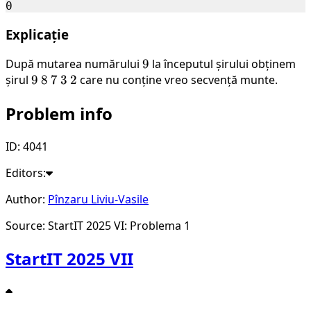
Explicație
După mutarea numărului
9
9
la începutul șirului obținem
șirul
9
9
8
8
7
7
3
3
2
2
care nu conține vreo secvență munte.
Problem info
ID: 4041
Editors:
Author:
Pînzaru Liviu-Vasile
Source: StartIT 2025 VI: Problema 1
StartIT 2025 VII