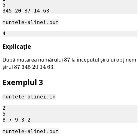
5

muntele-alinei.out
Explicație
După mutarea numărului
87
87
la începutul șirului obținem
șirul
87
87
345
345
20
20
14
14
63
63
.
Exemplul 3
muntele-alinei.in
2

5

muntele-alinei.out