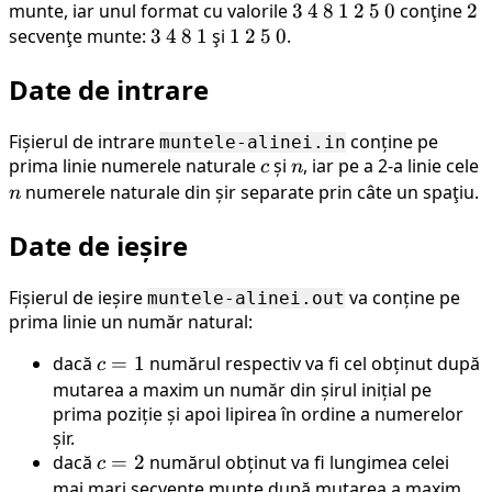
\ldots,
1} < x_k
munte, iar unul format cu valorile
3
3
4
4
8
8
1
1
2
2
5
5
0
0
conţine
2
2
x_j (1
>
secvenţe munte:
3
3
4
4
8
8
1
1
şi
1
1
2
2
5
5
0
0
.
\leq i \lt
x_{k+1}
Date de intrare
k \lt j
> \ldots
\leq n)
> x_j
Fișierul de intrare
conține pe
muntele-alinei.in
prima linie numerele naturale
c
și
n
, iar pe a 2-a linie cele
n
c
n
numerele naturale din șir separate prin câte un spaţiu.
n
Date de ieșire
Fișierul de ieșire
va conține pe
muntele-alinei.out
prima linie un număr natural:
dacă
c=1
=
1
numărul respectiv va fi cel obținut după
c
mutarea a maxim un număr din șirul inițial pe
prima poziție și apoi lipirea în ordine a numerelor
șir.
dacă
c=2
=
2
numărul obținut va fi lungimea celei
c
mai mari secvențe munte după mutarea a maxim