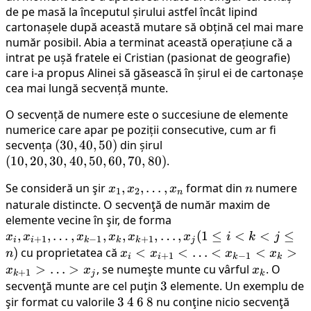
de pe masă la începutul șirului astfel încât lipind
cartonașele după această mutare să obțină cel mai mare
număr posibil. Abia a terminat această operațiune că a
intrat pe ușă fratele ei Cristian (pasionat de geografie)
care i-a propus Alinei să găsească în șirul ei de cartonașe
cea mai lungă secvență munte.
O secvență de numere este o succesiune de elemente
numerice care apar pe poziții consecutive, cum ar fi
secvența
(30,
(
30
,
40
,
50
)
din șirul
(10,
(
10
,
20
,
30
40,
,
40
,
50
,
60
,
70
,
80
)
20,
.
50)
30,
Se consideră un şir
x_1,
,
,
…
,
format din
n
numere
x
x
x
n
40,
1
2
n
x_2,
naturale distincte. O secvenţă de număr maxim de
50,
elemente vecine în şir, de forma
\ldots,
x_i,
60,
,
,
…
,
,
x_n
,
,
…
x_{i+1},
,
(
1
≤
<
<
≤
x
x
x
x
x
x
i
k
j
70,
+
1
−
1
+
1
i
i
k
k
k
j
\ldots,
)
cu proprietatea că
x_i <
<
<
…
<
<
>
n
x
x
x
x
80)
+
1
−
1
i
i
k
k
x_{k-1},
x_{i+1}
>
…
>
, se numeşte munte cu vârful
x_k
. O
x
x
x
+
1
k
j
k
x_k,
< \ldots
secvenţă munte are cel puţin
3
3
elemente. Un exemplu de
x_{k+1},
< x_{k-
şir format cu valorile
3
3
4
4
6
6
8
8
nu conţine nicio secvenţă