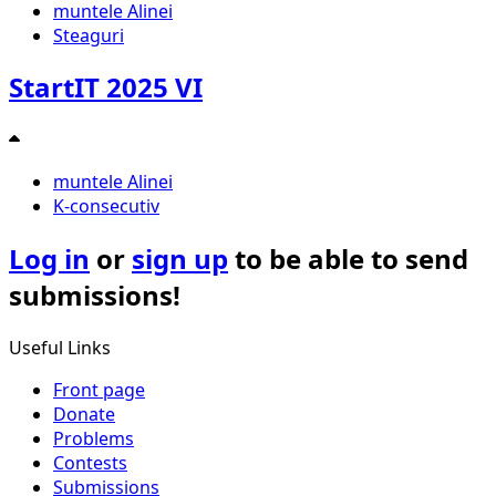
muntele Alinei
Steaguri
StartIT 2025 VI
muntele Alinei
K-consecutiv
Log in
or
sign up
to be able to send
submissions!
Useful Links
Front page
Donate
Problems
Contests
Submissions