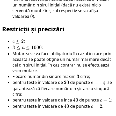
un număr din șirul inițial (dacă nu există nicio
secvență munte în șirul respectiv se va afișa
valoarea
0
0
).
Restricții și precizări
c
≤
2
;
c
\leq
3
3
≤
≤
1000
;
n
2
\leq
Mutarea se va face obligatoriu în cazul în care prin
n
aceasta se poate obține un număr mai mare decât
cel din șirul inițial, în caz contrar nu se efectuează
\leq
vreo mutare.
1000
Fiecare număr din șir are maxim
3
3
cifre;
pentru teste în valoare de
20
20
de puncte
c=1
=
1
și se
c
garantează că fiecare număr din șir are o singură
cifră;
pentru teste în valoare de inca
40
40
de puncte
c=1
=
1
;
c
pentru teste în valoare de
40
40
de puncte
c=2
=
2
.
c