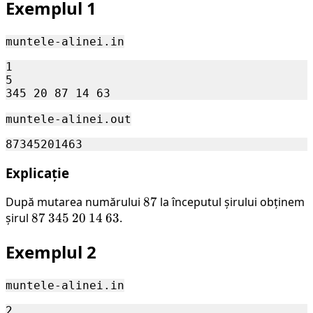
Exemplul 1
muntele-alinei.in
1

5

muntele-alinei.out
Explicație
După mutarea numărului
87
87
la începutul șirului obținem
șirul
87
87
345
345
20
20
14
14
63
63
.
Exemplul 2
muntele-alinei.in
2
