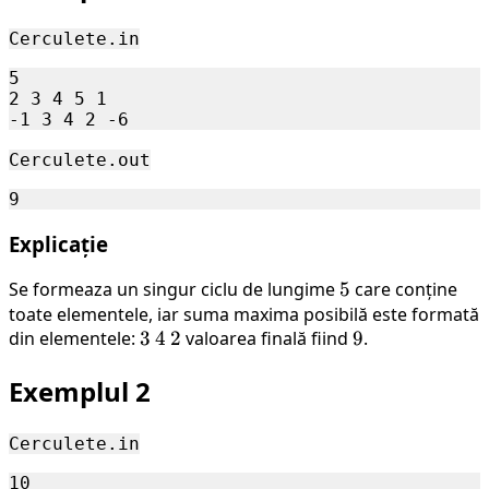
Cerculete.in
5

2 3 4 5 1 

Cerculete.out
Explicație
Se formeaza un singur ciclu de lungime
5
5
care conține
toate elementele, iar suma maxima posibilă este formată
din elementele:
3
3
4
4
2
2
valoarea finală fiind
9
9
.
Exemplul 2
Cerculete.in
10
