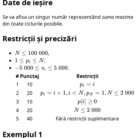
Date de ieșire
Se va afisa un singur număr reprezentând
suma maxima
din toate ciclurile posibile.
Restricții și precizări
N
≤
100
000
,
N
\leq
1
1
≤
≤
;
p
N
i
100
\leq
-5 \
−
5
000
≤
≤
5
000
.
v
i
\
p_i
000
#
Punctaj
Restricții
000
\leq
\leq
p_i
=
1
10
p
i
i
N
v_i
= i
p_i
=
+
1
,
<
,
=
1
,
N
≤
2
000
2
20
p
i
i
N
p
N
i
N
\leq
= i
\leq
p[i]
[
]
≥
0
3
10
p
i
5 \
+ 1,
2 \
\geq
N
≤
2
000
000
4
20
N
i <
000
0
\leq
5
40
Fără restricții suplimentare
N ,
2 \
p_N
000
Exemplul 1
= 1