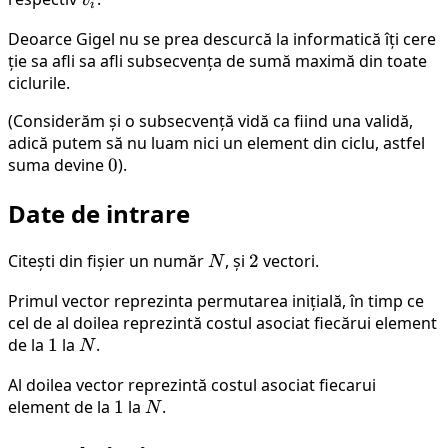
i
Deoarce Gigel nu se prea descurcă la informatică îți cere
ție sa afli sa afli subsecvența de sumă maximă din toate
ciclurile.
(Considerăm și o subsecvență vidă ca fiind una validă,
adică putem să nu luam nici un element din ciclu, astfel
suma devine
0
0
).
Date de intrare
Citești din fișier un număr
N
, și
2
2
vectori.
N
Primul vector reprezinta permutarea inițială, în timp ce
cel de al doilea reprezintă costul asociat fiecărui element
de la
1
1
la
N
.
N
Al doilea vector reprezintă costul asociat fiecarui
element de la
1
1
la
N
.
N