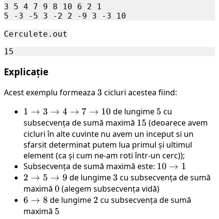
3 5 4 7 9 8 10 6 2 1

Cerculete.out
Explicație
Acest exemplu formeaza
3
3
cicluri acestea fiind:
1
1
→
3
→
4
→
7
→
10
de lungime
5
5
cu
\rightarrow
subsecvența de sumă maximă
15
15
(deoarece avem
3
cicluri în alte cuvinte nu avem un inceput si un
sfarsit determinat putem lua primul și ultimul
\rightarrow
element (ca și cum ne-am roti într-un cerc));
4
Subsecvența de sumă maximă este:
10
10
→
1
\rightarrow
2
2
→
5
→
9
de lungime
3
3
cu subsecvența de sumă
\rightarrow
7
\rightarrow
maximă
0
0
(alegem subsecvența vidă)
1
\rightarrow
5
6
6
→
8
de lungime
2
2
cu subsecvența de sumă
10
\rightarrow
\rightarrow
maximă
5
5