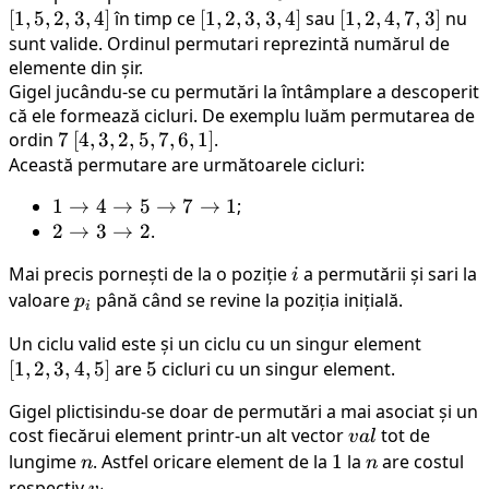
[
1
,
5
,
2
,
3
,
4
]
în timp ce
[1,2,3,3,4]
[
1
,
2
,
3
,
3
,
4
]
sau
[1,2,4,7,3]
[
1
,
2
,
4
,
7
,
3
]
nu
sunt valide. Ordinul permutari reprezintă numărul de
elemente din șir.
Gigel jucându-se cu permutări la întâmplare a descoperit
că ele formează cicluri. De exemplu luăm permutarea de
ordin
7
7
[4,3,2,5,7,6,1]
[
4
,
3
,
2
,
5
,
7
,
6
,
1
]
.
Această permutare are următoarele cicluri:
1
1
→
4
→
5
→
7
→
1
;
\rightarrow
2
2
→
3
→
2
.
4
\rightarrow
Mai precis pornești de la o poziție
i
a permutării și sari la
i
\rightarrow
3
valoare
p_i
până când se revine la poziția inițială.
p
5
\rightarrow
i
\rightarrow
2
Un ciclu valid este și un ciclu cu un singur element
[1,2,3,4
7
[
1
,
2
,
3
,
4
,
5
]
are
5
5
cicluri cu un singur element.
\rightarrow
1
Gigel plictisindu-se doar de permutări a mai asociat și un
cost fiecărui element printr-un alt vector
val
tot de
v
a
l
lungime
n
. Astfel oricare element de la
1
1
la
n
are costul
n
n
respectiv
v_i
.
v