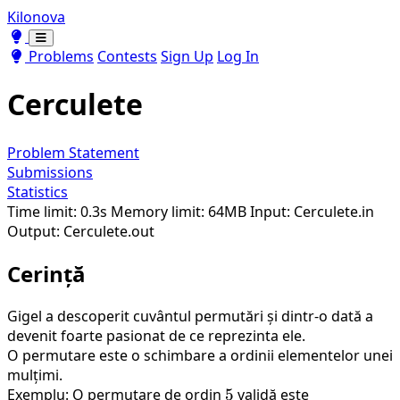
Kilonova
Toggle theme
Toggle theme
Problems
Contests
Sign Up
Log In
Cerculete
Problem Statement
Submissions
Statistics
Time limit: 0.3s
Memory limit: 64MB
Input: Cerculete.in
Output: Cerculete.out
Cerință
Gigel a descoperit cuvântul permutări și dintr-o dată a
devenit foarte pasionat de ce reprezinta ele.
O permutare este o schimbare a ordinii elementelor unei
mulțimi.
Exemplu: O permutare de ordin
5
5
validă este
[1,5,2,3,4]