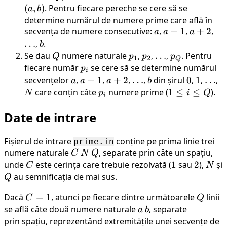
(
,
)
. Pentru fiecare pereche se cere să se
a
b
determine numărul de numere prime care află în
secvența de numere consecutive:
a
,
a+1
+
1
,
a+2
+
2
,
\d
a
a
a
…
,
b
.
b
Se dau
Q
numere naturale
p_1
,
p_2
,
\dots
…
,
p_Q
. Pentru
Q
p
p
p
1
2
Q
fiecare număr
p_i
se cere să se determine numărul
p
i
secvențelor
a
,
a+1
+
1
,
a+2
+
2
,
\dots
…
,
b
din șirul
0
0
,
1
1
,
\dot
…
,
N
a
a
a
b
care conțin câte
p_i
numere prime (
1
1
≤
≤
).
N
p
i
Q
i
\leq
Date de intrare
i
\leq
Q
Fișierul de intrare
conține pe prima linie trei
prime.in
numere naturale
C
N
Q
, separate prin câte un spațiu,
C
N
Q
unde
C
este cerința care trebuie rezolvată (
1
1
sau
2
2
),
N
și
C
N
Q
au semnificația de mai sus.
Q
Dacă
C=1
=
1
, atunci pe fiecare dintre următoarele
Q
linii
C
Q
se află câte două numere naturale
a
b
, separate
a
b
prin spațiu, reprezentând extremitățile unei secvențe de