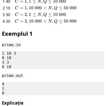
\
b
\leq
C
=
1
,
1
1
≤
\leq
,
≤
10
000
1
40
C
N
Q
000
\leq
N
=
\leq
Q
C
=
1
,
10
10
000
<
,
≤
50
000
2
10
C
N
Q
N
1
N,Q
=
\
C
=
2
,
1
1
≤
,
≤
10
000
3
30
C
N
Q
\leq
1
000
=
\leq
C
=
2
,
10
10
000
<
,
≤
50
000
4
20
C
N
Q
10
<
2
N,Q
=
\
\
N,Q
\leq
2
000
Exemplul 1
000
\leq
10
<
50
\
N,Q
prime.in
\
000
\leq
000
1 10 3 

50
0 10 

\
3 3 

000
prime.out
4 

1 

Explicație