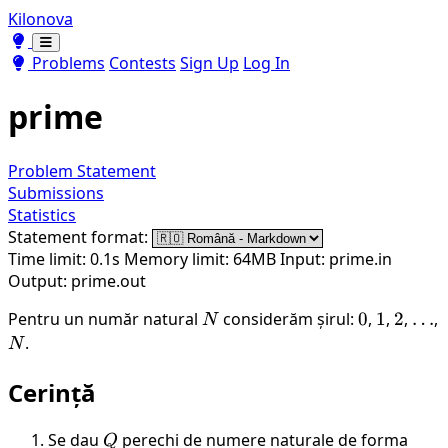
Kilonova
Toggle theme
Toggle theme
Problems
Contests
Sign Up
Log In
prime
Problem Statement
Submissions
Statistics
Statement format:
Time limit: 0.1s
Memory limit: 64MB
Input: prime.in
Output: prime.out
Pentru un număr natural
N
considerăm șirul:
0
0
,
1
1
,
2
2
,
\do
…
,
N
N
.
N
Cerință
Se dau
Q
perechi de numere naturale de forma
(a,b)
Q