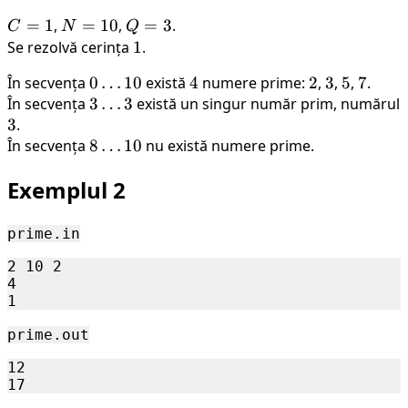
C=1
=
1
,
N=10
=
10
,
Q=3
=
3
.
C
N
Q
Se rezolvă cerința
1
1
.
În secvența
0
0
…
10
există
4
4
numere prime:
2
2
,
3
3
,
5
5
,
7
7
.
În secvența
\dots
3
3
…
3
există un singur număr prim, numărul
3
3
.
10
\dots
În secvența
3
8
8
…
10
nu există numere prime.
\dots
Exemplul 2
10
prime.in
2 10 2 

4 

prime.out
12 
