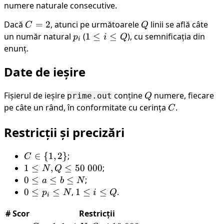
numere naturale consecutive.
Dacă
C=2
=
2
, atunci pe următoarele
Q
linii se află câte
C
Q
un număr natural
p_i
(
1
1
≤
≤
), cu semnificația din
p
i
Q
i
\leq
enunț.
i
Date de ieșire
\leq
Q
Fișierul de ieșire
conține
Q
numere, fiecare
prime.out
Q
pe câte un rând, în conformitate cu cerința
C
.
C
Restricții și precizări
C
∈
{
1
,
2
}
;
C
\in
1
1
≤
,
≤
50
000
;
N
Q
\
\leq
0
0
≤
≤
≤
;
a
b
N
{1,
N,Q
\leq
0
0
≤
≤
,
1
1
≤
≤
.
p
N
i
Q
i
2\}
\leq
a
\leq
\leq
#
Scor
Restricții
50
\leq
p_i
i