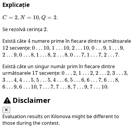
Explicație
C=2
=
2
,
N=10
=
10
,
Q=2
=
2
.
C
N
Q
Se rezolvă cerința
2
2
.
Există câte
4
4
numere prime în fiecare dintre următoarele
12
12
secvențe:
0
0
…
10
,
1
1
…
10
,
2
2
…
10
,
0
0
…
9
,
1
1
…
9
,
2
2
…
9
,
0
0
…
8
\dots
,
1
1
…
8
,
\dots
2
2
…
8
,
0
0
\dots
…
7
,
1
1
…
\dots
7
,
2
2
…
\dots
7
.
\do
\dots
10
\dots
10
\dots
\dots
10
\dots
9
\dots
9
9
Există câte un singur număr prim în fiecare dintre
8
8
8
7
7
7
următoarele
17
17
secvențe:
0
0
…
2
,
1
1
…
2
,
2
2
…
2
,
3
3
…
3
,
3
3
…
4
,
4
4
…
5
,
5
5
…
5
,
4
4
…
\dots
6
,
5
5
…
\dots
6
,
6
6
…
\dots
7
,
6
6
…
\dots
8
,
6
\d
6
…
9
,
\dots
6
6
…
10
\dots
,
7
7
…
7
\dots
,
7
7
…
2
8
\dots
,
7
7
…
2
9
\dots
,
7
7
…
2
10
\dots
.
3
\dots
4
5
\dots
5
\dots
6
\dots
6
\dots
7
\dots
8
9
Disclaimer
10
7
8
9
10
Evaluation results on Kilonova might be different to
those during the contest.