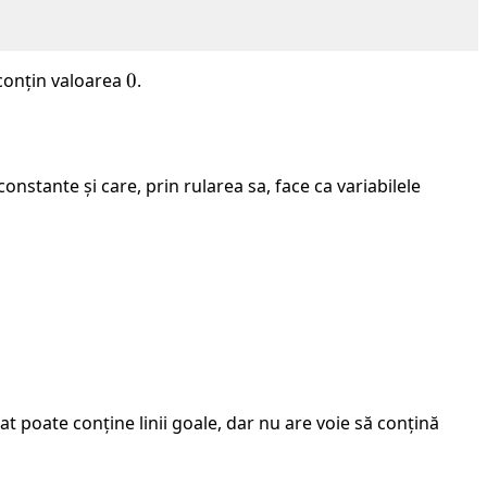
onțin valoarea
0
0
.
onstante și care, prin rularea sa, face ca variabilele
a,
\ldots,
z
at poate conține linii goale, dar nu are voie să conțină