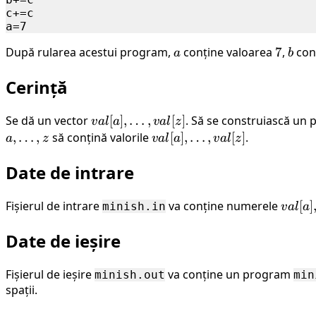
c+=c

După rularea acestui program,
a
conține valoarea
7
7
,
b
con
a
b
Cerință
Se dă un vector
val[a],
[
]
,
…
,
[
]
. Să se construiască un
v
a
l
a
v
a
l
z
\ldots,
,
…
,
să conțină valorile
val[a],
[
]
,
…
,
[
]
.
a
z
v
a
l
a
v
a
l
z
val[z]
\ldots,
Date de intrare
val[z]
Fișierul de intrare
va conține numerele
val[a],
[
]
minish.in
v
a
l
a
\ldots
Date de ieșire
val[z]
Fișierul de ieșire
va conține un program
minish.out
min
spații.