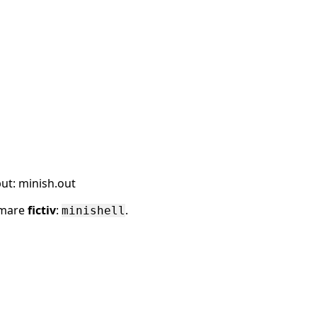
ut: minish.out
amare
fictiv
:
.
minishell