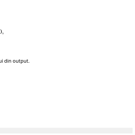
s \begin{cases} 0, & N > 10 \ 000, \\ 20 + \frac{1}{
0
,
i din output.