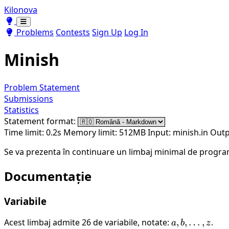
Kilonova
Toggle theme
Toggle theme
Problems
Contests
Sign Up
Log In
Minish
Problem Statement
Submissions
Statistics
Statement format:
Time limit: 0.2s
Memory limit: 512MB
Input: minish.in
Outp
Se va prezenta în continuare un limbaj minimal de progr
Documentație
Variabile
Acest limbaj admite 26 de variabile, notate:
a, b,
,
,
…
,
.
a
b
z