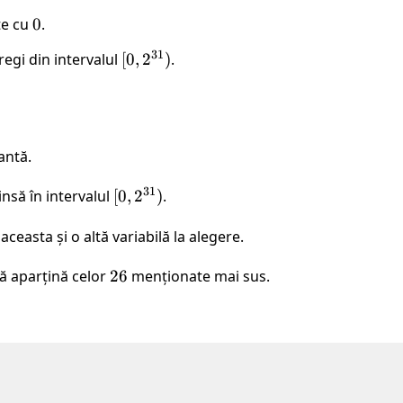
te cu
0
0
.
31
regi din intervalul
[0,
[
0
,
2
)
.
2^{31})
antă.
31
insă în intervalul
[0,
[
0
,
2
)
.
2^{31})
easta și o altă variabilă la alegere.
să aparțină celor
26
26
menționate mai sus.