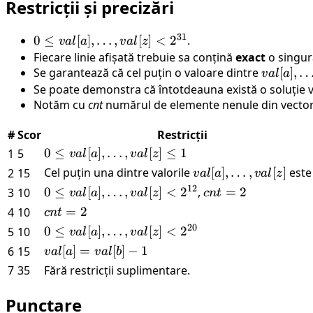
Restricții și precizări
31
0 \leq
0
≤
[
]
,
…
,
[
]
<
2
.
v
a
l
a
v
a
l
z
val[a],
Fiecare linie afișată trebuie sa conțină
exact
o singur
\ldots,
Se garantează că cel puțin o valoare dintre
val[a],
[
]
,
v
a
l
a
val[z]
\ldots,
Se poate demonstra că întotdeauna există o soluție val
<
Notăm cu
cnt
numărul de elemente nenule din vecto
val[z]
2^{31}
#
Scor
Restricții
0 \leq
0
≤
[
]
,
…
,
[
]
≤
1
1
5
v
a
l
a
v
a
l
z
val[a],
Cel puțin una dintre valorile
val[a],
[
]
,
…
,
[
]
este
2
15
v
a
l
a
v
a
l
z
\ldots,
\ldots,
12
0 \leq
0
≤
[
]
,
…
,
[
]
<
2
,
cnt
=
2
3
10
v
a
l
a
v
a
l
z
c
n
t
val[z]
val[z]
val[a],
=
cnt
=
2
4
10
c
n
t
\leq 1
\ldots,
2
=
20
0 \leq
0
≤
[
]
,
…
,
[
]
<
2
5
10
v
a
l
a
v
a
l
z
val[z]
2
val[a],
val[a]
[
]
=
[
]
−
1
6
15
v
a
l
a
v
a
l
b
<
\ldots,
=
7
35
Fără restricții suplimentare.
2^{12}
val[z]
val[b]
<
- 1
Punctare
2^{20}