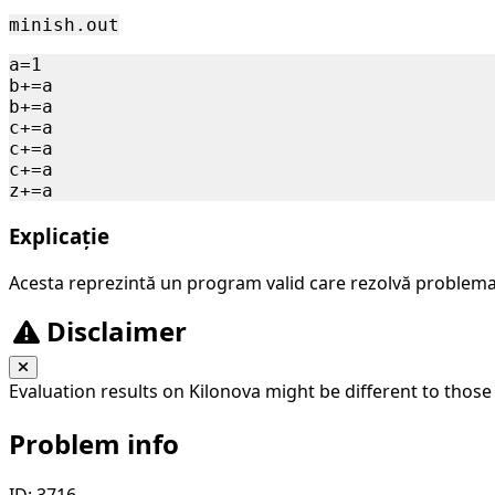
minish.out
a=1

b+=a

b+=a

c+=a

c+=a

c+=a

Explicație
Acesta reprezintă un program valid care rezolvă problema
Disclaimer
Evaluation results on Kilonova might be different to those
Problem info