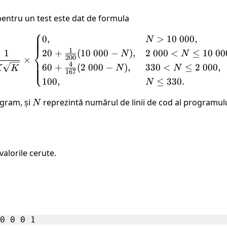
pentru un test este dat de formula
⎧
\frac{1}{K \sqrt{K}} \time
0
,
>
10
000
,
N
⎨
1
20
+
(
10
000
−
)
,
2
000
<
≤
10
00
1
N
N
200
×
4
⎩
60
+
(
2
000
−
)
,
330
<
≤
2
000
,
N
N
K
K
167
100
,
≤
330.
N
ogram, și
N
reprezintă numărul de linii de cod al programulu
N
alorile cerute.