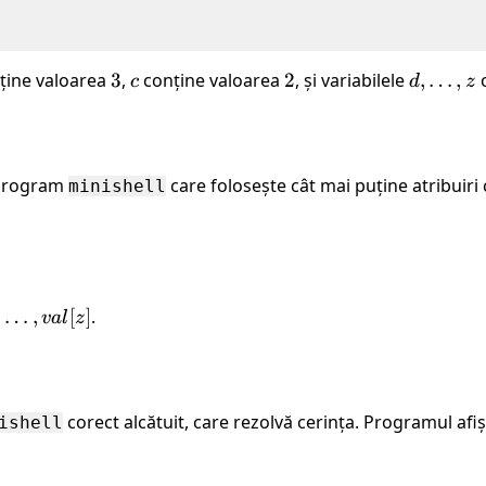
ține valoarea
3
3
,
c
conține valoarea
2
2
, și variabilele
d,
,
…
,
c
c
d
z
\ldots,
z
 program
care folosește cât mai puține atribuiri c
minishell
,
…
,
[
]
.
v
a
l
z
,
corect alcătuit, care rezolvă cerința. Programul afiș
ishell