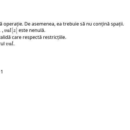
ă operație. De asemenea, ea trebuie să nu conțină spații.
…
,
[
]
este nenulă.
v
a
l
z
idă care respectă restricțiile.
rul
val
.
v
a
l
 1