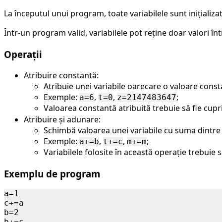
\ldots,
La începutul unui program, toate variabilele sunt inițializa
z
Într-un program valid, variabilele pot reține doar valori înt
Operații
Atribuire constantă:
Atribuie unei variabile oarecare o valoare const
Exemple:
,
,
;
a=6
t=0
z=2147483647
Valoarea constantă atribuită trebuie să fie cupr
Atribuire și adunare:
Schimbă valoarea unei variabile cu suma dintre ac
Exemple:
,
,
;
a+=b
t+=c
m+=m
Variabilele folosite în această operație trebuie 
Exemplu de program
a=1

c+=a

b=2

b+=c
