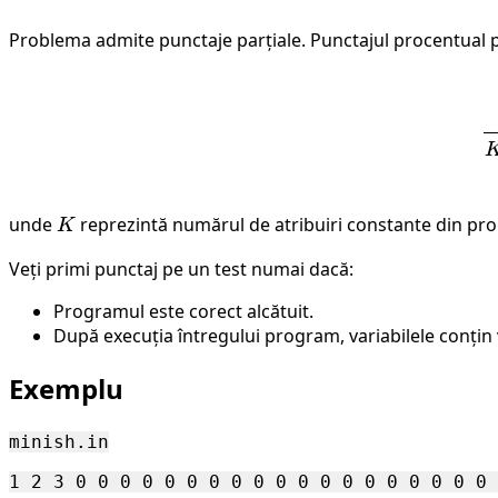
Problema admite punctaje parțiale. Punctajul procentual 
unde
K
reprezintă numărul de atribuiri constante din pr
K
Veți primi punctaj pe un test numai dacă:
Programul este corect alcătuit.
După execuția întregului program, variabilele conțin v
Exemplu
minish.in