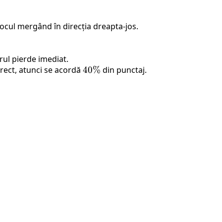
jocul mergând în direcția dreapta-jos.
rul pierde imediat.
rect, atunci se acordă
40\%
40%
din punctaj.