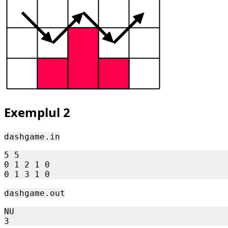
Exemplul 2
dashgame.in
5 5

0 1 2 1 0

dashgame.out
NU
