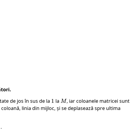
tori.
ate de jos în sus de la
1
1
la
M
, iar coloanele matricei sunt
M
 coloană, linia din mijloc, și se deplasează spre ultima
1
.
.