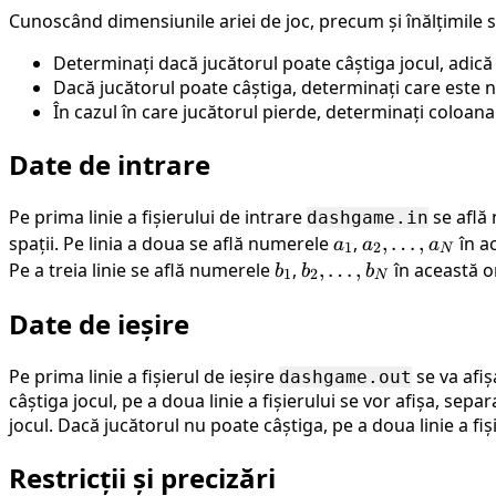
Cunoscând dimensiunile ariei de joc, precum și înălțimile st
Determinați dacă jucătorul poate câștiga jocul, adic
Dacă jucătorul poate câștiga, determinați care este 
În cazul în care jucătorul pierde, determinați coloana
Date de intrare
Pe prima linie a fișierului de intrare
se află
dashgame.in
spații. Pe linia a doua se află numerele
a_1
,
a_2,
,
…
,
în ac
a
a
a
1
2
N
\dots,
Pe a treia linie se află numerele
b_1
,
b_2,
,
…
,
în această or
b
b
b
1
2
N
a_{N}
\dots,
Date de ieșire
b_{N}
Pe prima linie a fișierul de ieșire
se va afi
dashgame.out
câștiga jocul, pe a doua linie a fișierului se vor afișa, s
jocul. Dacă jucătorul nu poate câștiga, pe a doua linie a f
Restricții și precizări