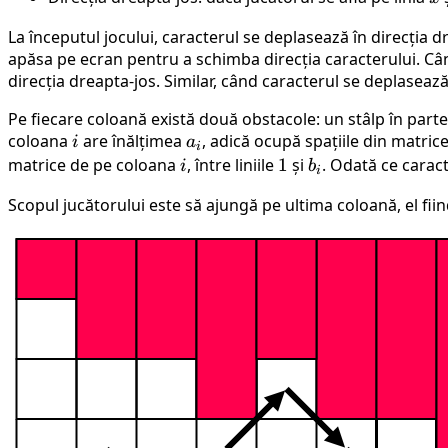
La începutul jocului, caracterul se deplasează în direcția d
apăsa pe ecran pentru a schimba direcția caracterului. Când
direcția dreapta-jos. Similar, când caracterul se deplasează
Pe fiecare coloană există două obstacole: un stâlp în parte
coloana
i
are înălțimea
a_i
, adică ocupă spațiile din matri
i
a
i
matrice de pe coloana
i
, între liniile
1
1
și
b_i
. Odată ce carac
i
b
i
Scopul jucătorului este să ajungă pe ultima coloană, el fii