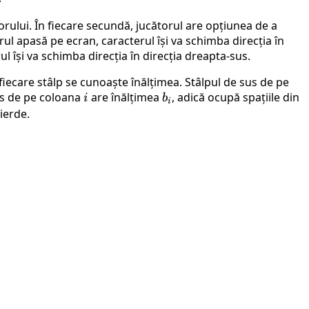
torului. În fiecare secundă, jucătorul are opțiunea de a
ul apasă pe ecran, caracterul își va schimba direcția în
ul își va schimba direcția în direcția dreapta-sus.
fiecare stâlp se cunoaște înălțimea. Stâlpul de sus de pe
jos de pe coloana
i
are înălțimea
b_i
, adică ocupă spațiile din
i
b
i
ierde.