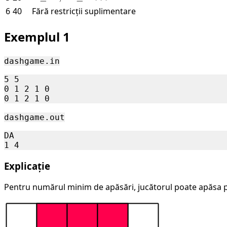
\forall \ i
6,\ M
i - 1,
\leq
6
40
Fără restricții suplimentare
\in [1,\ n-
\leq
m =
N,
1]
5
2
M
Exemplul 1
\cdot
\leq
n + 1
1 \
dashgame.in
000
5 5

0 1 2 1 0

dashgame.out
DA

Explicație
Pentru numărul minim de apăsări, jucătorul poate apăsa pe