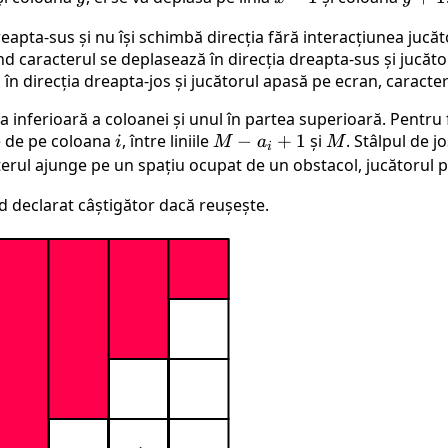
1
reapta-sus și nu își schimbă direcția fără interacțiunea jucă
 caracterul se deplasează în direcția dreapta-sus și jucător
 în direcția dreapta-jos și jucătorul apasă pe ecran, caracter
a inferioară a coloanei și unul în partea superioară. Pentru 
ce de pe coloana
i
, între liniile
M
−
+
1
și
M
. Stâlpul de 
i
M
a
M
i
-
terul ajunge pe un spațiu ocupat de un obstacol, jucătorul p
a_i
nd declarat câștigător dacă reușește.
+
1