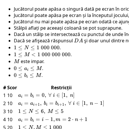
Jucătorul poate apăsa o singură dată pe ecran în ori
Jucătorul poate apăsa pe ecran și la începutul joculu
Jucătorul nu mai poate apăsa pe ecran odată ce ajung
Stâlpii aflați pe aceeași coloană se pot suprapune.
Dacă un stâlp se intersectează cu punctul de unde înc
Dacă se afişează răspunsul
DA
şi doar unul dintre 
D
A
1
1
≤
≤
1
000
000
.
N
\leq
1
1
≤
<
1
000
000
000
.
M
N
\leq
M
este impar.
M
\leq
M <
0
0
≤
≤
.
a
M
i
1\
1\
\leq
0
0
≤
≤
.
b
M
i
000\
000\
a_i
\leq
000
#
Scor
000\
Restricții
\leq
b_i
000
M
\leq
a_i =
=
=
0
,
∀
∈
[
1
,
]
1
10
a
b
i
n
i
i
M
b_i =
a_i =
=
,
=
,
∀
∈
[
1
,
−
1
]
2
10
a
a
b
b
i
n
+
1
+
1
i
i
i
i
0,\
a_{i+1},\
1
1
≤
≤
6
,
≤
5
3
10
N
M
\forall
b_i =
\leq
a_i =
=
=
−
1
,
=
2
⋅
+
1
4
10
a
b
i
m
n
\ i \in
i
i
b_{i+1},\
N\leq
b_i =
1
1
≤
,
≤
1
000
5
20
[1,\ n]
N
M