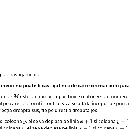
put: dashgame.out
neori nu poate fi câștigat nici de către cei mai buni jucă
, unde
M
este un număr impar. Liniile matricei sunt numerot
M
l pe care jucătorul îl controlează se află la început pe prima
ecția dreapta-sus, fie pe direcția dreapta-jos.
și coloana
y
, el se va deplasa pe linia
x+1
+
1
și coloana
y+1
+
y
x
y
și coloana
y
, el se va deplasa pe linia
x-
−
1
și coloana
y+1
+
1
y
x
y