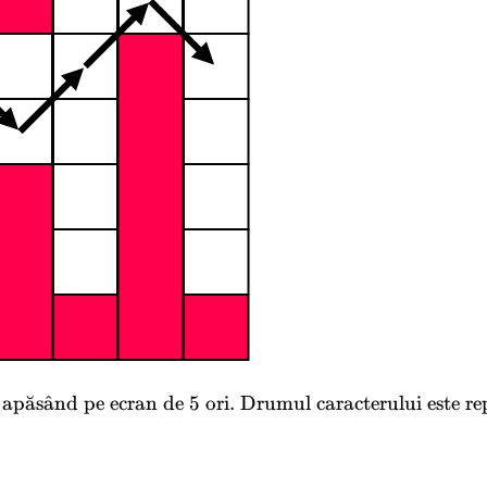
 ap
a
˘
s
a
ˆ
nd pe ecran de 5 ori. Drumul caracterului este re
\text{Jucătorul a câștigat a