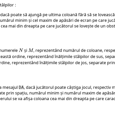
âlpilor :
ă dacă poate să ajungă pe ultima coloană fără să se lovească
numărul minim și cel maxim de apăsări de ecran pe care jucăt
 cea mai din dreapta pe care jucătorul se lovește de un obst
 numerele
N
și
M
, reprezentând numărul de coloane, respect
N
M
eastă ordine, reprezentând înălțimile stâlpilor de sus, separ
dine, reprezentând înălțimile stâlpilor de jos, separate prin 
șa mesajul
, dacă jucătorul poate câștiga jocul, respectiv 
DA
eparate prin spațiu, numărul minim și numărul maxim de apăsăr
ișierului se va afișa coloana cea mai din dreapta pe care car