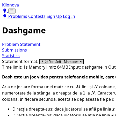
Kilonova
Toggle theme
Toggle theme
Problems
Contests
Sign Up
Log In
Dashgame
Problem Statement
Submissions
Statistics
Statement format:
Time limit: 1s
Memory limit: 64MB
Input: dashgame.in
Out
Dash este un joc video pentru telefoanele mobile, care u
Aria de joc are forma unei matrice cu
M
linii și
N
coloane
M
N
numerotate de la stânga la dreapta de la
1
1
la
N
. Caracteru
N
coloană. În fiecare secundă, acesta se deplasează fie pe dir
Direcția dreapta-sus: dacă jucătorul se află pe linia
x
x
Direcția dreapta-jos: dacă jucătorul se află pe linia
x
x