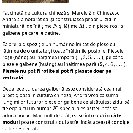
Fascinată de cultura chineză și Marele Zid Chinezesc,
Andra s-a hotărât să își construiască propriul zid în
miniatură, de înălțime
N
și lățime
M
, din piese roșii și
N
M
galbene pe care le deține.
Ea are la dispoziție un număr nelimitat de piese cu
lățimea de o unitate și toate înălțimile posibile. Piesele
roșii (hóng) au înălțimea impară
(1, 3,
(
1
,
3
,
5
,
…
)
, pe când
piesele galbene (huáng) au înălțimea pară
5,
(2, 4,
(
2
,
4
,
6
,
…
)
.
Piesele nu pot fi rotite și pot fi plasate doar pe
\dots)
6,
verticală
.
\dots)
Deoarece culoarea galbenă este considerată cea mai
prestigioasă în cultura chineză, Andra vrea ca suma
lungimilor tuturor pieselor galbene ce alcătuiesc zidul să
fie egală cu un număr
K
, special ales astfel încât să
K
aducă noroc. Mai mult de atât, ea se întreabă
în câte
moduri
poate construi zidul astfel încât această condiție
să fie respectată.