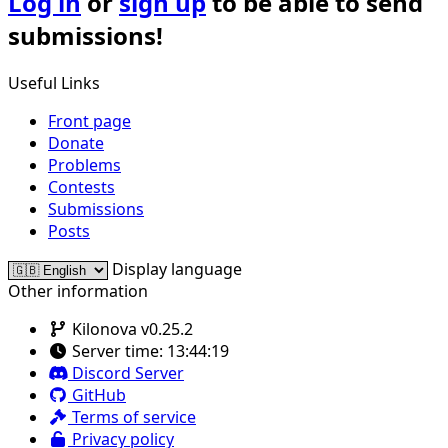
Log in
or
sign up
to be able to send
submissions!
Useful Links
Front page
Donate
Problems
Contests
Submissions
Posts
Display language
Other information
Kilonova v0.25.2
Server time:
13:44:19
Discord Server
GitHub
Terms of service
Privacy policy