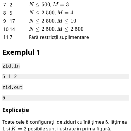
500
2 \
1
≤
=
N
≤
500
,
M
=
3
7
2
N
M
500
500
2
≤
=
N
≤
2
500
,
M
=
4
8
5
N
M
500
3
≤ 2
=
N
≤
2
500
,
M
≤
10
9
17
N
M
\
4
≤ 2
\leq
N
≤
2
500
,
M
≤
2
500
10
14
N
M
500
\
10
≤ 2
\leq
11
7
Fără restricții suplimentare
500
\
2 \
500
500
Exemplul 1
zid.in
zid.out
Explicație
Toate cele
6
6
configurații de ziduri cu înălțimea
5
5
, lățimea
1
1
și
K
=
2
posibile sunt ilustrate în prima figură.
K