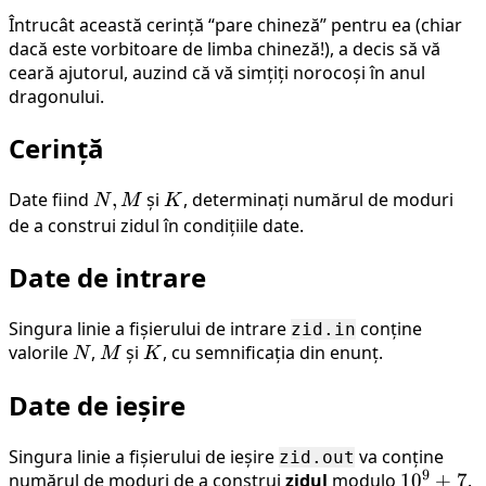
Întrucât această cerință “pare chineză” pentru ea (chiar
dacă este vorbitoare de limba chineză!), a decis să vă
ceară ajutorul, auzind că vă simțiți norocoși în anul
dragonului.
Cerință
Date fiind
N,
,
și
K
, determinați numărul de moduri
N
M
K
M
de a construi zidul în condițiile date.
Date de intrare
Singura linie a fișierului de intrare
conține
zid.in
valorile
N
,
M
și
K
, cu semnificația din enunț.
N
M
K
Date de ieșire
Singura linie a fișierului de ieșire
va conține
zid.out
9
numărul de moduri de a construi
zidul
modulo
10^9
1
0
+
7
.