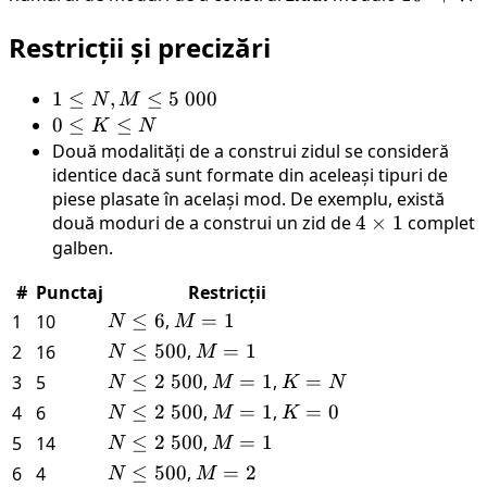
+ 7
Restricții și precizări
1
1
≤
,
≤
5
000
N
M
\leq
0
0
≤
≤
K
N
N,
\leq
Două modalități de a construi zidul se consideră
M
K
identice dacă sunt formate din aceleași tipuri de
\leq
piese plasate în același mod. De exemplu, există
\leq
două moduri de a construi un zid de
4
4
×
1
complet
5 \
N
galben.
×
000
1
#
Punctaj
Restricții
N
≤
6
,
M
=
1
1
10
N
M
\leq
=
N
≤
500
,
M
=
1
2
16
N
M
6
1
\leq
=
N
≤
2
500
,
M
=
1
,
K
=
3
5
N
M
K
N
500
1
\leq
=
=
N
≤
2
500
,
M
=
1
,
K
=
0
4
6
N
M
K
2 \
1
N
\leq
=
=
N
≤
2
500
,
M
=
1
5
14
N
M
500
2 \
1
0
\leq
=
N
≤
500
,
M
=
2
6
4
N
M