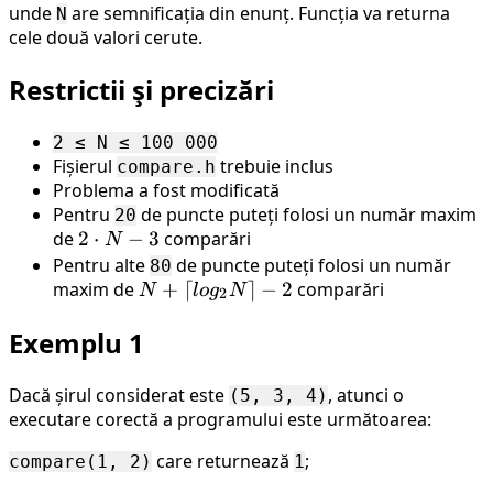
unde
are semnificația din enunț. Funcția va returna
N
cele două valori cerute.
Restrictii şi precizări
2 ≤ N ≤ 100 000
Fișierul
trebuie inclus
compare.h
Problema a fost modificată
Pentru
de puncte puteți folosi un număr maxim
20
de
2
2
⋅
−
3
comparări
N
\cdot
Pentru alte
de puncte puteți folosi un număr
80
maxim de
N-3
N+
+
⌈
⌉
−
2
comparări
N
l
o
g
N
2
⌈log_2N⌉-2
Exemplu 1
Dacă șirul considerat este
, atunci o
(5, 3, 4)
executare corectă a programului este următoarea:
care returnează
;
compare(1, 2)
1