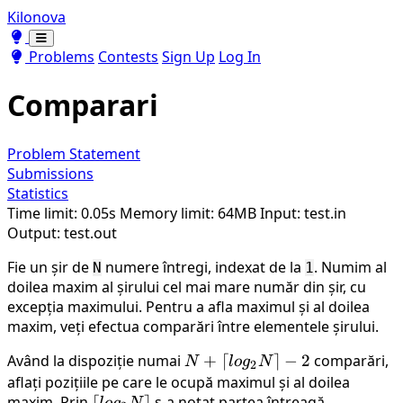
Kilonova
Toggle theme
Toggle theme
Problems
Contests
Sign Up
Log In
Comparari
Problem Statement
Submissions
Statistics
Time limit: 0.05s
Memory limit: 64MB
Input: test.in
Output: test.out
Fie un șir de
numere întregi, indexat de la
. Numim al
N
1
doilea maxim al șirului cel mai mare număr din șir, cu
excepția maximului. Pentru a afla maximul și al doilea
maxim, veți efectua comparări între elementele șirului.
Având la dispoziție numai
N+
+
⌈
⌉
−
2
comparări,
N
l
o
g
N
2
⌈log_2N⌉-2
aflați pozițiile pe care le ocupă maximul și al doilea
maxim. Prin
⌈log_2N⌉
⌈
⌉
s-a notat partea întreagă
l
o
g
N