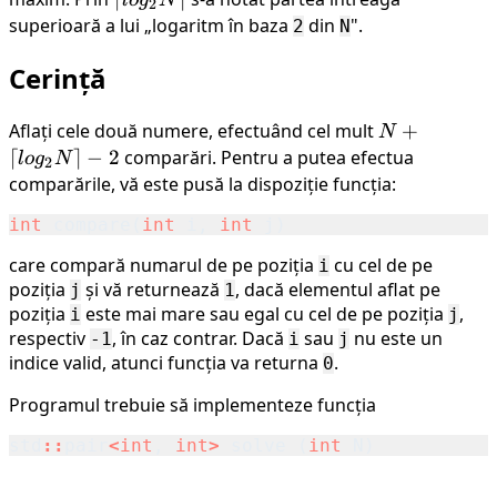
2
superioară a lui „logaritm în baza
din
".
2
N
Cerință
Aflați cele două numere, efectuând cel mult
N+
+
N
⌈log_2N⌉-2
⌈
⌉
−
2
comparări. Pentru a putea efectua
l
o
g
N
2
comparările, vă este pusă la dispoziție funcția:
int
compare
(
int
i
,
int
j
)
care compară numarul de pe poziția
cu cel de pe
i
poziția
și vă returnează
, dacă elementul aflat pe
j
1
poziția
este mai mare sau egal cu cel de pe poziția
,
i
j
respectiv
, în caz contrar. Dacă
sau
nu este un
-1
i
j
indice valid, atunci funcția va returna
.
0
Programul trebuie să implementeze funcția
std
::
pair
<
int
,
int
>
solve
(
int
N
)