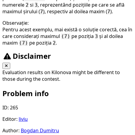
numerele
si
, reprezentând pozițiile pe care se află
2
3
maximul șirului (
), respectiv al doilea maxim (
).
7
7
Observație:
Pentru acest exemplu, mai există o soluție corectă, cea în
care considerați maximul
pe poziția
și al doilea
(7)
3
maxim
pe poziția
.
(7)
2
Disclaimer
Evaluation results on Kilonova might be different to
those during the contest.
Problem info
ID: 265
Editor:
liviu
Author:
Bogdan Dumitru