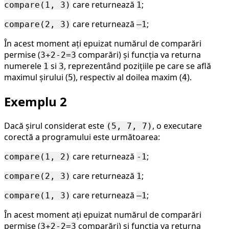
care returnează
;
compare(1, 3)
1
care returnează
;
compare(2, 3)
–1
În acest moment ați epuizat numărul de comparări
permise (
comparări) și funcția va returna
3+2-2=3
numerele
si
, reprezentând pozițiile pe care se află
1
3
maximul șirului (
), respectiv al doilea maxim (
).
5
4
Exemplu 2
Dacă șirul considerat este
, o executare
(5, 7, 7)
corectă a programului este următoarea:
care returnează
;
compare(1, 2)
-1
care returnează
;
compare(2, 3)
1
care returnează
;
compare(1, 3)
–1
În acest moment ați epuizat numărul de comparări
permise (
comparări) și funcția va returna
3+2-2=3