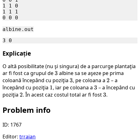
1 1 0

1 1 1

albine.out
Explicație
O altă posibilitate (nu şi singura) de a parcurge plantaţia
ar fi fost ca grupul de
3
3
albine sa se aşeze pe prima
coloană începând cu poziţia
3
3
, pe coloana a
2
2
– a
începând cu poziţia
1
1
, iar pe coloana a
3
3
– a începând cu
poziţia
2
2
. În acest caz costul total ar fi fost
3
3
.
Problem info
ID: 1767
Editor:
trraian