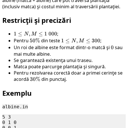
albine (matcă + albine) care pot traversa plantaţia
(inclusiv matca) şi costul minim al traversării plantaţiei.
Restricţii şi precizări
1
1
≤
,
≤
1
000
;
N
M
\leq
Pentru
50\%
50%
din teste
1
1
≤
,
≤
300
;
N
M
N,
\leq
Un roi de albine este format dintr-o matcă şi
0
0
sau
M
N,
mai multe albine.
\leq
Se garantează existenţa unui traseu.
M
1 \
Matca poate parcurge plantaţia şi singură.
\leq
Pentru rezolvarea corectă doar a primei cerinţe se
000
300
acordă
30\%
30%
din punctaj.
Exemplu
albine.in
5 3

0 1 0

0 0 1
