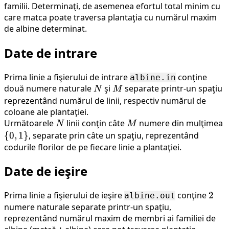
familii. Determinaţi, de asemenea efortul total minim cu
care matca poate traversa plantaţia cu numărul maxim
de albine determinat.
Date de intrare
Prima linie a fişierului de intrare
conţine
albine.in
două numere naturale
N
şi
M
separate printr-un spaţiu
N
M
reprezentând numărul de linii, respectiv numărul de
coloane ale plantaţiei.
Următoarele
N
linii conţin câte
M
numere din mulţimea
N
M
\
{
0
,
1
}
, separate prin câte un spaţiu, reprezentând
{0,
codurile florilor de pe fiecare linie a plantaţiei.
1\}
Date de ieşire
Prima linie a fişierului de ieşire
conţine
2
2
albine.out
numere naturale separate printr-un spaţiu,
reprezentând numărul maxim de membri ai familiei de