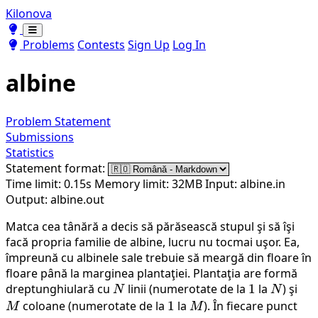
Kilonova
Toggle theme
Toggle theme
Problems
Contests
Sign Up
Log In
albine
Problem Statement
Submissions
Statistics
Statement format:
Time limit: 0.15s
Memory limit: 32MB
Input: albine.in
Output: albine.out
Matca cea tânără a decis să părăsească stupul şi să îşi
facă propria familie de albine, lucru nu tocmai uşor. Ea,
împreună cu albinele sale trebuie să meargă din floare în
floare până la marginea plantaţiei. Plantaţia are formă
dreptunghiulară cu
N
linii (numerotate de la
1
1
la
N
) şi
M
N
N
coloane (numerotate de la
1
1
la
M
). În fiecare punct
M
M