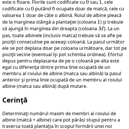
este o floare. Florile sunt codificate cu
0
0
sau
1
1
, cele
codificate cu
0
0
putând fi ocupate doar de matcă, cele cu
valoarea
1
1
doar de câte o albină. Roiul de albine pleacă
de la marginea stângă a plantaţiei (coloana
1
1
) şi trebuie
să ajungă în marginea din dreapta (coloana
M
). La un
M
pas, toate albinele (inclusiv matca) trebuie să se afle pe
poziţii consecutive pe aceeaşi coloană. La pasul următor
ele se pot deplasa doar pe coloana următoare, dar tot pe
poziţii vecine (eventual îşi pot schimba ordinea). Efortul
depus pentru deplasarea de pe o coloană pe alta este
egal cu diferenţa dintre prima linie ocupată de un
membru al roiului de albine (matca sau albină) la pasul
anterior şi prima linie ocupată de un membru al roiului
albine (matca sau albină) după mutare.
Cerinţă
Determinaţi numărul maxim de membri ai roiului de
albine (matcă + albine) care pot părăsi stupul pentru a
traversa toată plantaţia în scopul formării unei noi