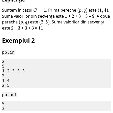
Suntem în cazul
C
=
1
. Prima pereche
(p,
(
,
)
este
(1,
(
1
,
4
)
.
C
p
q
=
q)
4)
Suma valorilor din secvență este
1
1
+
2
2
+
3
3
+
3
3
=
9
9
. A doua
1
pereche
(p,
(
,
)
este
(2,
(
2
,
5
)
. Suma valorilor din secvență
p
q
q)
5)
este
2
2
+
3
3
+
3
3
+
3
3
=
11
11
.
Exemplul 2
pp.in
2

5

1 2 3 3 3

2

1 4

pp.out
5
