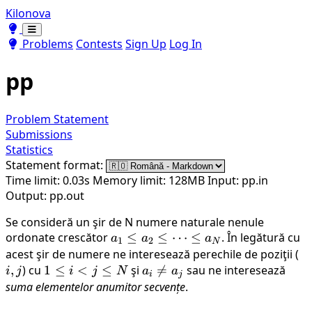
Kilonova
Toggle theme
Toggle theme
Problems
Contests
Sign Up
Log In
pp
Problem Statement
Submissions
Statistics
Statement format:
Time limit: 0.03s
Memory limit: 128MB
Input: pp.in
Output: pp.out
Se consideră un şir de N numere naturale nenule
ordonate crescător
a_1
≤
≤
⋯
≤
. În legătură cu
a
a
a
1
2
N
\leq
acest şir de numere ne interesează perechile de poziţii (
i,
a_2
,
) cu
1
1
≤
<
≤
şi
a_i

=
sau ne interesează
j
i
j
i
j
N
a
a
i
j
\leq
\leq
\neq
suma elementelor anumitor secvențe
.
\dots
i <
a_j