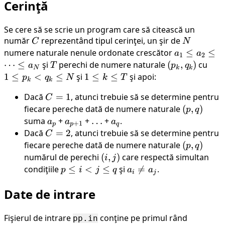
Cerinţă
\leq
j
a_N
\leq
N
Se cere să se scrie un program care să citească un
număr
C
reprezentând tipul cerinţei, un şir de
N
C
N
numere naturale nenule ordonate crescător
a_1
≤
≤
a
a
1
2
\leq
⋯
≤
şi
T
perechi de numere naturale
(p_k,
(
,
)
cu
1
a
T
p
q
N
k
k
a_2
q_k)
\leq
1
≤
<
≤
şi
1
1
≤
≤
şi apoi:
p
q
N
k
T
k
k
\leq
p_k
\leq
Dacă
C
=
1
, atunci trebuie să se determine pentru
C
\dots
<
k
=
fiecare pereche dată de numere naturale
(p,
(
,
)
\leq
p
q
q_k
\leq
1
q)
suma
a_p
+
a_{p+1}
+
\dots
…
+
a_q
.
a_N
a
a
a
\leq
T
+
1
p
p
q
Dacă
C
=
2
, atunci trebuie să se determine pentru
N
C
=
fiecare pereche dată de numere naturale
(p,
(
,
)
p
q
2
q)
numărul de perechi
(i,
(
,
)
care respectă simultan
i
j
j)
condiţiile
p
≤
<
≤
şi
a_i

=
.
p
i
j
q
a
a
i
j
\leq
\neq
Date de intrare
i <
a_j
j
\leq
Fişierul de intrare
conţine pe primul rând
pp.in