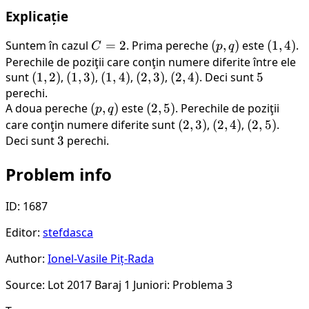
Explicație
Suntem în cazul
C
=
2
. Prima pereche
(p,
(
,
)
este
(1,
(
1
,
4
)
.
C
p
q
=
q)
4)
Perechile de poziţii care conţin numere diferite între ele
sunt
(1,
(
1
,
2
)
,
(1,
(
1
,
3
)
2
,
(1,
(
1
,
4
)
,
(2,
(
2
,
3
)
,
(2,
(
2
,
4
)
. Deci sunt
5
5
perechi.
2)
3)
4)
3)
4)
A doua pereche
(p,
(
,
)
este
(2,
(
2
,
5
)
. Perechile de poziţii
p
q
q)
5)
care conţin numere diferite sunt
(2,
(
2
,
3
)
,
(2,
(
2
,
4
)
,
(2,
(
2
,
5
)
.
Deci sunt
3
3
perechi.
3)
4)
5)
Problem info
ID: 1687
Editor:
stefdasca
Author:
Ionel-Vasile Piț-Rada
Source: Lot 2017 Baraj 1 Juniori: Problema 3