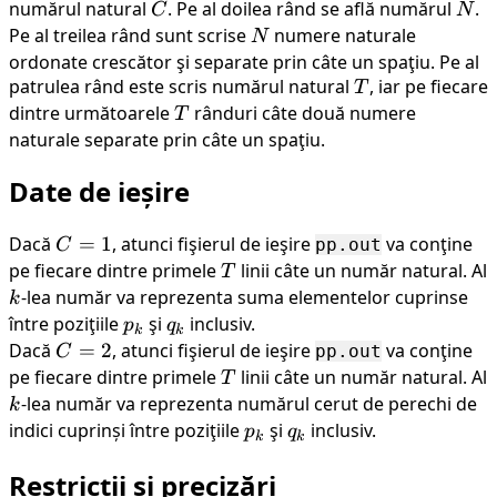
q
numărul natural
C
. Pe al doilea rând se află numărul
N
.
C
N
Pe al treilea rând sunt scrise
N
numere naturale
N
ordonate crescător şi separate prin câte un spaţiu. Pe al
patrulea rând este scris numărul natural
T
, iar pe fiecare
T
dintre următoarele
T
rânduri câte două numere
T
naturale separate prin câte un spaţiu.
Date de ieșire
Dacă
C
=
1
, atunci fişierul de ieşire
va conţine
pp.out
C
=
pe fiecare dintre primele
T
linii câte un număr natural. Al
T
1
k
-lea număr va reprezenta suma elementelor cuprinse
k
între poziţiile
p_k
şi
q_k
inclusiv.
p
q
k
k
Dacă
C
=
2
, atunci fişierul de ieşire
va conţine
pp.out
C
=
pe fiecare dintre primele
T
linii câte un număr natural. Al
T
2
k
-lea număr va reprezenta numărul cerut de perechi de
k
indici cuprinși între poziţiile
p_k
şi
q_k
inclusiv.
p
q
k
k
Restricții și precizări