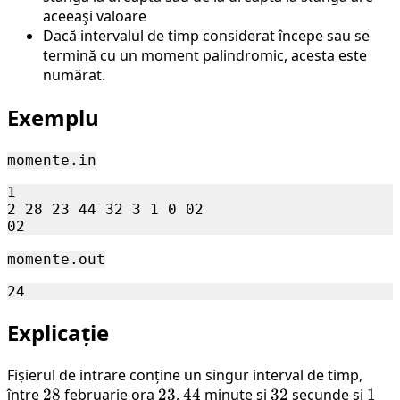
aceeaşi valoare
Dacă intervalul de timp considerat începe sau se
termină cu un moment palindromic, acesta este
numărat.
Exemplu
momente.in
1

2 28 23 44 32 3 1 0 02

momente.out
Explicație
Fișierul de intrare conține un singur interval de timp,
între
28
28
februarie ora
23
23
,
44
44
minute și
32
32
secunde și
1
1