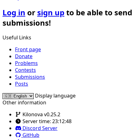
Log in
or
sign up
to be able to send
submissions!
Useful Links
Front page
Donate
Problems
Contests
Submissions
Posts
Display language
Other information
Kilonova v0.25.2
Server time:
23:12:48
Discord Server
GitHub