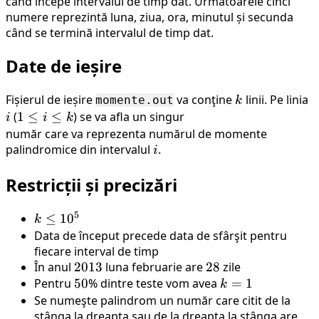
când începe intervalul de timp dat. Următoarele cinci
numere reprezintă luna, ziua, ora, minutul și secunda
când se termină intervalul de timp dat.
Date de ieșire
Fișierul de ieșire
va conţine
k
linii. Pe linia
i
momente.out
k
(
1
1
≤
≤
) se va afla un singur
i
i
k
\leq
număr care va reprezenta numărul de momente
palindromice din intervalul
i
i
.
i
\leq
Restricții și precizări
k
5
k
≤
1
0
k
\leq
Data de început precede data de sfârşit pentru
10^5
fiecare interval de timp
În anul
2013
2013
luna februarie are
28
28
zile
Pentru
50
50
% dintre teste vom avea
k
=
1
k
=
Se numeşte palindrom un număr care citit de la
stânga la dreapta sau de la dreapta la stânga are
1