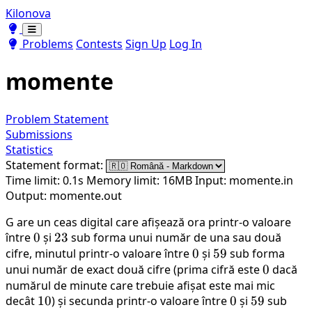
Kilonova
Toggle theme
Toggle theme
Problems
Contests
Sign Up
Log In
momente
Problem Statement
Submissions
Statistics
Statement format:
Time limit: 0.1s
Memory limit: 16MB
Input: momente.in
Output: momente.out
G are un ceas digital care afișează ora printr-o valoare
între
0
0
și
23
23
sub forma unui număr de una sau două
cifre, minutul printr-o valoare între
0
0
și
59
59
sub forma
unui număr de exact două cifre (prima cifră este
0
0
dacă
numărul de minute care trebuie afișat este mai mic
decât
10
10
) și secunda printr-o valoare între
0
0
și
59
59
sub