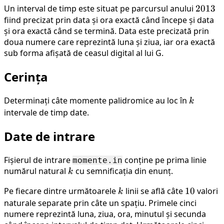
Un interval de timp este situat pe parcursul anului
2013
2013
fiind precizat prin data și ora exactă când începe și data
și ora exactă când se termină. Data este precizată prin
doua numere care reprezintă luna și ziua, iar ora exactă
sub forma afișată de ceasul digital al lui G.
Cerința
Determinați câte momente palidromice au loc în
k
k
intervale de timp date.
Date de intrare
Fișierul de intrare
conține pe prima linie
momente.in
numărul natural
k
cu semnificația din enunț.
k
Pe fiecare dintre următoarele
k
linii se află câte
10
10
valori
k
naturale separate prin câte un spațiu. Primele cinci
numere reprezintă luna, ziua, ora, minutul și secunda