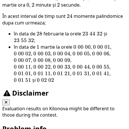
martie ora
0
0
,
2
2
minute și
2
2
secunde.
În acest interval de timp sunt
24
24
momente palindomice
dupa cum urmeaza;
în data de
28
28
februarie la orele
23
23
44
32
și
23
23
55
32
;
\
\
în data de
1
1
martie la orele
0
0
00
44
00
,
0
0
00
01
55
,
0
0
00
02
,
0
0
00
03
,
0
0
00
04
,
0
0
\
00
\
05
,
0
0
\
00
06
\
,
0
\
0
00
07
,
\
0
0
00
08
,
\
0
0
00
09
,
\
00
32
\
00
32
\
00
0
0
00
11
,
00
\
0
0
00
22
,
00
\
0
0
00
33
,
00
0
0
\
00
44
,
00
0
0
\
00
55
,
00
0
\
\
0
01
01
,
\
00
\
0
0
01
11
,
\
00
\
0
0
01
21
,
\
\
0
0
00
01
31
,
\
\
0
0
01
01
41
,
\
\
0
02
00
0
01
51
și
03
\
00
\
0
0
02
02
04
\
00
\
05
00
\
06
00
\
07
01
\
\
08
\
01
\
09
\
01
\
01
\
01
\
01
Disclaimer
11
22
\
02
33
\
44
\
55
\
01
\
11
\
21
31
41
51
02
Evaluation results on Kilonova might be different to
those during the contest.
Problem info