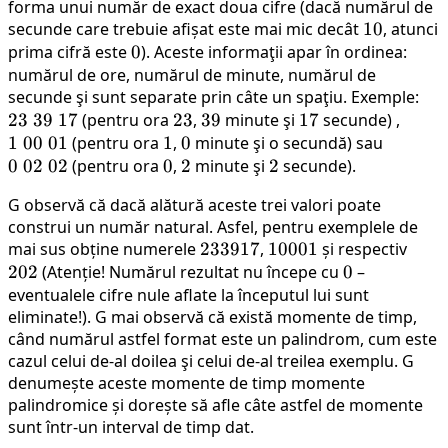
forma unui număr de exact doua cifre (dacă numărul de
secunde care trebuie afișat este mai mic decât
10
10
, atunci
prima cifră este
0
0
). Aceste informaţii apar în ordinea:
numărul de ore, numărul de minute, numărul de
secunde şi sunt separate prin câte un spaţiu. Exemple:
23
23
39
17
(pentru ora
23
23
,
39
39
minute şi
17
17
secunde) ,
1
\
1
00
01
(pentru ora
1
1
,
0
0
minute şi o secundă) sau
0
\
39
0
02
02
(pentru ora
0
0
,
2
2
minute şi
2
2
secunde).
\
00
\
02
\
17
G observă că dacă alătură aceste trei valori poate
\
01
construi un număr natural. Asfel, pentru exemplele de
02
mai sus obține numerele
233917
233917
,
10001
10001
și respectiv
202
202
(Atenție! Numărul rezultat nu începe cu
0
0
–
eventualele cifre nule aflate la începutul lui sunt
eliminate!). G mai observă că există momente de timp,
când numărul astfel format este un palindrom, cum este
cazul celui de-al doilea şi celui de-al treilea exemplu. G
denumește aceste momente de timp momente
palindromice și dorește să afle câte astfel de momente
sunt într-un interval de timp dat.