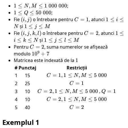
1
1
≤
,
≤
1
000
000
;
N
M
\leq
1
1
≤
≤
50
000
;
Q
N,
\leq
Fie
(i,j)
(
,
)
o întrebare pentru
C=1
=
1
, atunci
1
1
≤
≤
i
j
C
i
M
Q
\leq
și
1
1
≤
≤
N
j
M
\leq
\leq
i\leq
\leq
Fie
(i,j,k,l)
(
,
,
,
)
o întrebare pentru
C=2
=
2
, atunci
1
1
≤
i
j
k
l
C
1 \
50
N
j\leq
\leq
≤
≤
și
1
1
≤
≤
≤
i
k
N
j
l
M
000
\
M
i
\leq
Pentru
C=2
=
2
, suma numerelor se afișează
C
\
000
\leq
9
j
modulo
10^9+7
1
0
+
7
000
k
\leq
Matricea este indexată de la
1
1
\leq
l
#
Punctaj
Restricții
N
\leq
C=1,
=
1
,
1
≤
,
≤
5
000
1
15
C
N
M
M
1
C=1
=
1
2
25
C
\leq
C=2,
=
2
,
1
≤
,
≤
5
000
,
Q=1
=
1
3
10
C
N
M
Q
N,M
1\leq
C=2,
=
2
,
1
≤
,
≤
5
000
4
10
C
N
M
\leq
N,M
1\leq
C=2
=
2
5
40
5 \
C
\leq
N,M
000
5 \
\leq
Exemplul 1
000
5 \