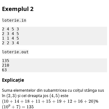
Exemplul 2
loterie.in
2 4 5 3

2 3 4 5 

1 1 4 5 

loterie.out
135 

210

Explicație
Suma elementelor din subamtricea cu colțul stânga sus
în
(2,3)
(
2
,
3
)
și cel dreapta jos
(4,5)
(
4
,
5
)
este
(10+14+18+11+15+19+12+16+20)
(
10
+
14
+
18
+
11
+
15
+
19
+
12
+
16
+
20
)
%
(10^
9
(
1
0
+
7
)
=
135