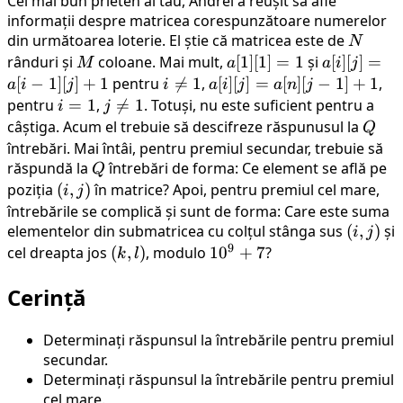
Cel mai bun prieten al tău, Andrei a reușit să afle
informații despre matricea corespunzătoare numerelor
din următoarea loterie. El știe că matricea este de
N
N
rânduri și
M
coloane. Mai mult,
a[1]
[
1
]
[
1
]
=
1
și
a[i]
[
]
[
]
=
M
a
a
i
j
[1]=1
[j]=a[i-
[
−
1
]
[
]
+
1
pentru
i\neq1

=
1
,
a[i]
[
]
[
]
=
[
]
[
−
1
]
+
1
,
a
i
j
i
a
i
j
a
n
j
1][j]+1
[j]=a[n]
pentru
i=1
=
1
,
j\neq1

=
1
. Totuși, nu este suficient pentru a
i
j
[j-1]+1
câștiga. Acum el trebuie să descifreze răspunusul la
Q
Q
întrebări. Mai întâi, pentru premiul secundar, trebuie să
răspundă la
Q
întrebări de forma: Ce element se află pe
Q
poziția
(i,j)
(
,
)
în matrice? Apoi, pentru premiul cel mare,
i
j
întrebările se complică și sunt de forma: Care este suma
elementelor din submatricea cu colțul stânga sus
(i,j)
(
,
)
și
i
j
9
cel dreapta jos
(k,l)
(
,
)
, modulo
10^9+7
1
0
+
7
?
k
l
Cerință
Determinați răspunsul la întrebările pentru premiul
secundar.
Determinați răspunsul la întrebările pentru premiul
cel mare.