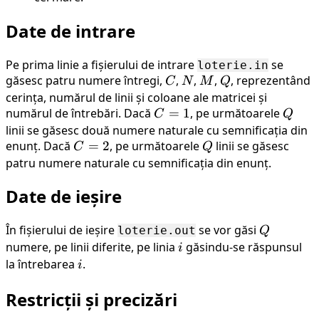
Date de intrare
Pe prima linie a fișierului de intrare
se
loterie.in
găsesc patru numere întregi,
C
,
N
,
M
,
Q
, reprezentând
C
N
M
Q
cerința, numărul de linii și coloane ale matricei și
numărul de întrebări. Dacă
C=1
=
1
, pe următoarele
Q
C
Q
linii se găsesc două numere naturale cu semnificația din
enunț. Dacă
C=2
=
2
, pe următoarele
Q
linii se găsesc
C
Q
patru numere naturale cu semnificația din enunț.
Date de ieșire
În fișierului de ieșire
se vor găsi
Q
loterie.out
Q
numere, pe linii diferite, pe linia
i
găsindu-se răspunsul
i
la întrebarea
i
.
i
Restricții și precizări