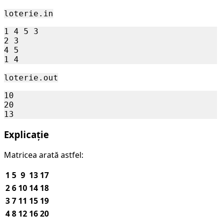
000
loterie.in
1 4 5 3

2 3

4 5

loterie.out
10

20

Explicație
Matricea arată astfel:
1
5
9
13
17
2
6
10
14
18
3
7
11
15
19
4
8
12
16
20