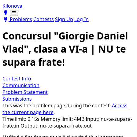
Kilonova
Toggle theme
Toggle theme
Problems
Contests
Sign Up
Log In
Concursul "Giorgie Daniel
Vlad", clasa a VI-a | NU te
supara frate!
Contest Info
Communication
Problem Statement
Submissions
This was the problem page during the contest.
Access
the current page here
.
Time limit: 0.15s
Memory limit: 4MB
Input: nu-te-supara-
frate.in
Output: nu-te-supara-frate.out