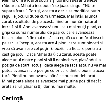
Nefiind o fire foarte socială și dorind să-și antreneze
răbdarea, Mihai a inceput să se joace singur "NU te
supara frate!". Totuși, acesta a decis sa modifice puțin
regulile jocului după cum urmează. Mai întâi, aruncă
zarul, rezultatul de pe acesta fiind un număr natural
între
1
1
și
6
6
. Apoi avansează unul sau mai mulți pioni, cu
grija ca suma numărului de pași cu care avansează
fiecare pion să fie mai mică sau egală cu numărul înscris
pe zar. La început, acesta are
4
4
pioni care sunt blocati și
vrea să avanseze cel puțin
L
poziții cu fiecare pentru a
L
câștiga jocul. Dacă Mihai dă
6
6
cu zarul, acesta poate
alege unul dintre pioni si să îl deblocheze, plasândul la
poziția de start. Totuși, dacă alege să facă asta, nu va mai
putea avansa nicio poziție cu oricare dintre pioni la acea
tură. Pionii nu pot avansa până ce nu sunt deblocați.
Mihai poate alege să avanseze mai puține poziții decât
arată zarul (chiar și
0
0
), dar nu mai multe.
Cerință