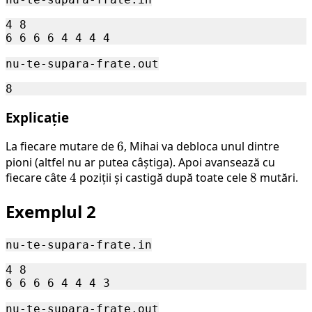
4 8

nu-te-supara-frate.out
Explicație
La fiecare mutare de
6
6
, Mihai va debloca unul dintre
pioni (altfel nu ar putea câștiga). Apoi avansează cu
fiecare câte
4
4
poziții și castigă după toate cele
8
8
mutări.
Exemplul 2
nu-te-supara-frate.in
4 8 

nu-te-supara-frate.out