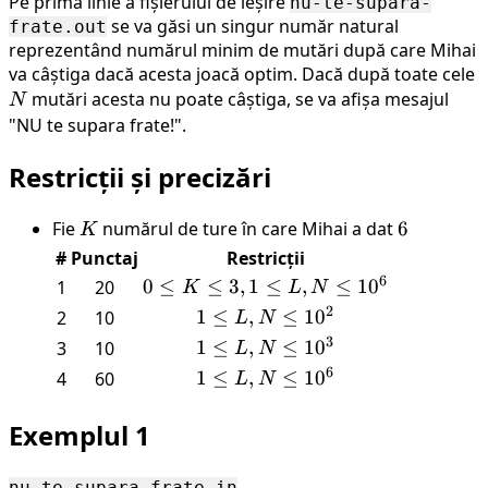
Pe prima linie a fișierului de ieșire
nu-te-supara-
se va găsi un singur număr natural
frate.out
reprezentând numărul minim de mutări după care Mihai
va câștiga dacă acesta joacă optim. Dacă după toate cele
mutări acesta nu poate câștiga, se va afișa mesajul
N
"NU te supara frate!".
Restricții și precizări
Fie
K
numărul de ture în care Mihai a dat
6
6
K
#
Punctaj
Restricții
6
0
0\leq
≤
≤
3
,
1
≤
,
≤
1
0
1
20
K
L
N
K\leq
2
1
1\leq
≤
,
≤
1
0
2
10
L
N
3, 1\leq
L,N\leq
3
1
1\leq
≤
,
≤
1
0
3
10
L
N
L,N\leq
10^2
L,N\leq
6
1
1\leq
≤
,
≤
1
0
4
60
L
N
10^6
10^3
L,N\leq
10^6
Exemplul 1
nu-te-supara-frate.in