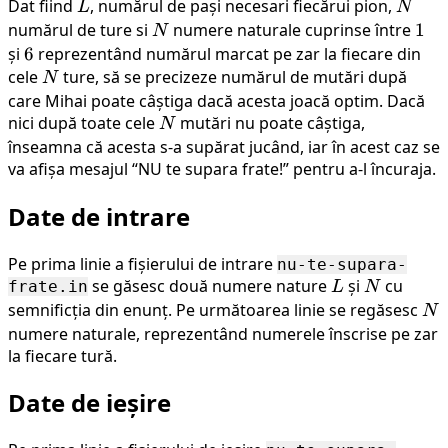
Dat fiind
L
, numărul de pași necesari fiecărui pion,
N
L
N
numărul de ture si
N
numere naturale cuprinse între
1
1
N
și
6
6
reprezentând numărul marcat pe zar la fiecare din
cele
N
ture, să se precizeze numărul de mutări după
N
care Mihai poate câștiga dacă acesta joacă optim. Dacă
nici după toate cele
N
mutări nu poate câștiga,
N
înseamna că acesta s-a supărat jucând, iar în acest caz se
va afișa mesajul “NU te supara frate!” pentru a-l încuraja.
Date de intrare
Pe prima linie a fișierului de intrare
nu-te-supara-
se găsesc două numere nature
L
și
N
cu
frate.in
L
N
semnificția din enunț. Pe următoarea linie se regăsesc
N
N
numere naturale, reprezentând numerele înscrise pe zar
la fiecare tură.
Date de ieșire