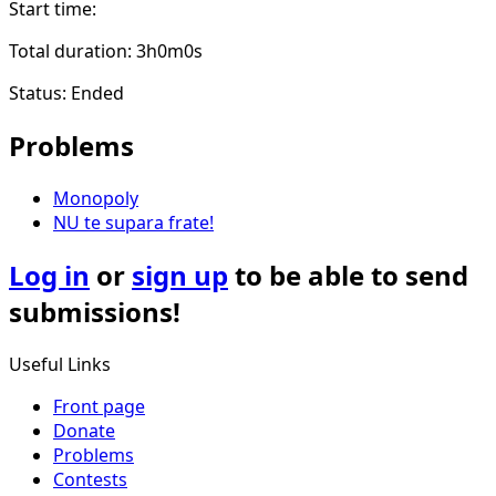
Start time:
Total duration: 3h0m0s
Status: Ended
Problems
Monopoly
NU te supara frate!
Log in
or
sign up
to be able to send
submissions!
Useful Links
Front page
Donate
Problems
Contests