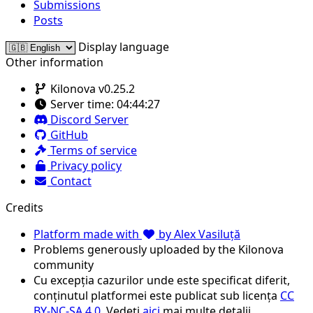
Submissions
Posts
Display language
Other information
Kilonova v0.25.2
Server time:
04:44:27
Discord Server
GitHub
Terms of service
Privacy policy
Contact
Credits
Platform made with
by Alex Vasiluță
Problems generously uploaded by the Kilonova
community
Cu excepția cazurilor unde este specificat diferit,
conținutul platformei este publicat sub licența
CC
BY-NC-SA 4.0
. Vedeți
aici
mai multe detalii.