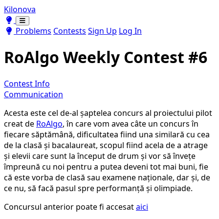
Kilonova
Toggle theme
Toggle theme
Problems
Contests
Sign Up
Log In
RoAlgo Weekly Contest #6
Contest Info
Communication
Acesta este cel de-al șaptelea concurs al proiectului pilot
creat de
RoAlgo
, în care vom avea câte un concurs în
fiecare săptămână, dificultatea fiind una similară cu cea
de la clasă și bacalaureat, scopul fiind acela de a atrage
și elevii care sunt la început de drum și vor să învețe
împreună cu noi pentru a putea deveni tot mai buni, fie
că este vorba de clasă sau examene naționale, dar și, de
ce nu, să facă pasul spre performanță și olimpiade.
Concursul anterior poate fi accesat
aici