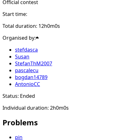
Official contest
Start time:
Total duration: 12h0m0s
Organised by:
stefdasca
Susan
StefanThM2007
pascalecu
bogdan14789
AntonioCC
Status: Ended
Individual duration: 2h0m0s
Problems
pin