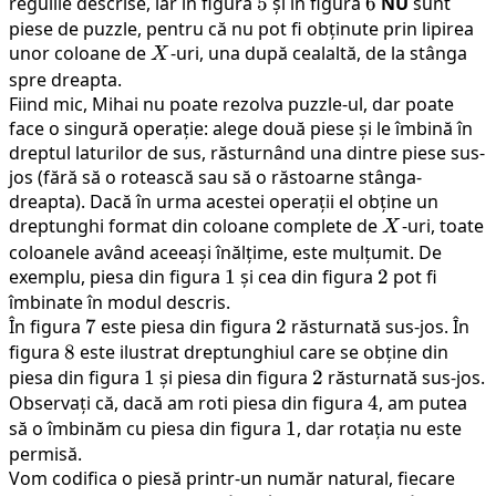
regulile descrise, iar în figura
2,
5
5
și în figura
6
6
NU
sunt
piese de puzzle, pentru că nu pot fi obținute prin lipirea
3,
unor coloane de
X
-uri, una după cealaltă, de la stânga
4
X
spre dreapta.
Fiind mic, Mihai nu poate rezolva puzzle-ul, dar poate
face o singură operație: alege două piese și le îmbină în
dreptul laturilor de sus, răsturnând una dintre piese sus-
jos (fără să o rotească sau să o răstoarne stânga-
dreapta). Dacă în urma acestei operații el obține un
dreptunghi format din coloane complete de
X
-uri, toate
X
coloanele având aceeași înălțime, este mulțumit. De
exemplu, piesa din figura
1
1
și cea din figura
2
2
pot fi
îmbinate în modul descris.
În figura
7
7
este piesa din figura
2
2
răsturnată sus-jos. În
figura
8
8
este ilustrat dreptunghiul care se obține din
piesa din figura
1
1
și piesa din figura
2
2
răsturnată sus-jos.
Observați că, dacă am roti piesa din figura
4
4
, am putea
să o îmbinăm cu piesa din figura
1
1
, dar rotația nu este
permisă.
Vom codifica o piesă printr-un număr natural, fiecare