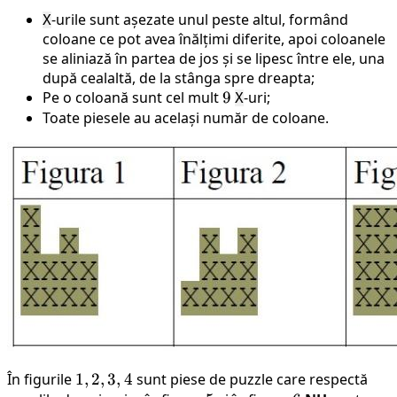
-urile sunt așezate unul peste altul, formând
X
coloane ce pot avea înălțimi diferite, apoi coloanele
se aliniază în partea de jos și se lipesc între ele, una
după cealaltă, de la stânga spre dreapta;
Pe o coloană sunt cel mult
9
9
-uri;
X
Toate piesele au același număr de coloane.
În figurile
1,
1
,
2
,
3
,
4
sunt piese de puzzle care respectă