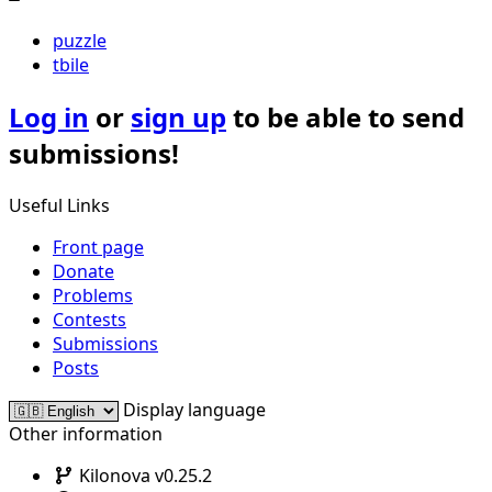
puzzle
tbile
Log in
or
sign up
to be able to send
submissions!
Useful Links
Front page
Donate
Problems
Contests
Submissions
Posts
Display language
Other information
Kilonova v0.25.2