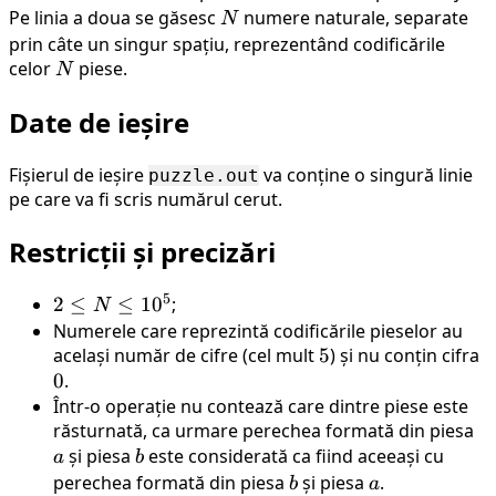
Pe linia a doua se găsesc
N
numere naturale, separate
N
prin câte un singur spațiu, reprezentând codificările
celor
N
piese.
N
Date de ieșire
Fișierul de ieșire
va conține o singură linie
puzzle.out
pe care va fi scris numărul cerut.
Restricții și precizări
5
2
2
≤
≤
1
0
;
N
\leq
Numerele care reprezintă codificările pieselor au
N
același număr de cifre (cel mult
5
5
) și nu conțin cifra
0
\leq
0
.
10^5
Într-o operație nu contează care dintre piese este
răsturnată, ca urmare perechea formată din piesa
a
și piesa
b
este considerată ca fiind aceeași cu
a
b
perechea formată din piesa
b
și piesa
a
.
b
a