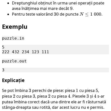
Dreptunghiul obținut în urma unei operații poate
avea înălțimea mai mare decât
9
9
.
Pentru teste valorând
30
30
de puncte
N
≤
1
000
.
N
\leq
Exemplu
1 \
000
puzzle.in
5

puzzle.out
Explicație
Se pot îmbina
3
3
perechi de piese: piesa
1
1
cu piesa
5
5
,
piesa
2
2
cu piesa
3
3
, piesa
2
2
cu piesa
4
4
. Piesele
3
3
și
4
4
s-ar
putea îmbina corect dacă una dintre ele ar fi răsturnată
stânga-dreapta sau rotită, dar acest lucru nu e permis.