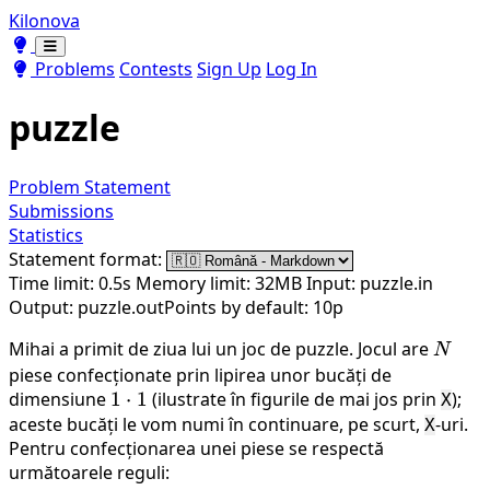
Kilonova
Toggle theme
Toggle theme
Problems
Contests
Sign Up
Log In
puzzle
Problem Statement
Submissions
Statistics
Statement format:
Time limit: 0.5s
Memory limit: 32MB
Input: puzzle.in
Output: puzzle.out
Points by default: 10p
Mihai a primit de ziua lui un joc de puzzle. Jocul are
N
N
piese confecționate prin lipirea unor bucăți de
dimensiune
1
1
⋅
1
(ilustrate în figurile de mai jos prin
);
X
aceste bucăți le vom numi în continuare, pe scurt,
\cdot
-uri.
X
Pentru confecționarea unei piese se respectă
1
următoarele reguli: