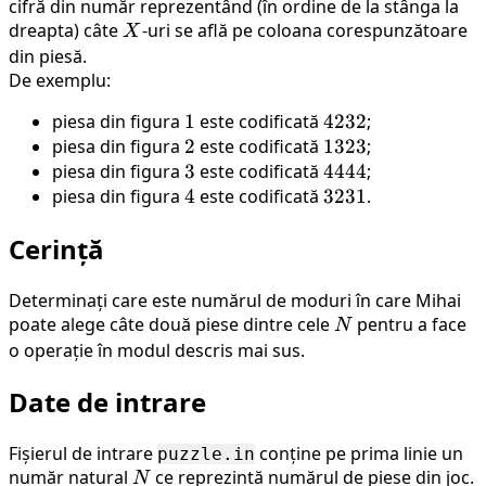
cifră din număr reprezentând (în ordine de la stânga la
dreapta) câte
X
-uri se află pe coloana corespunzătoare
X
din piesă.
De exemplu:
piesa din figura
1
1
este codificată
4232
4232
;
piesa din figura
2
2
este codificată
1323
1323
;
piesa din figura
3
3
este codificată
4444
4444
;
piesa din figura
4
4
este codificată
3231
3231
.
Cerință
Determinați care este numărul de moduri în care Mihai
poate alege câte două piese dintre cele
N
pentru a face
N
o operație în modul descris mai sus.
Date de intrare
Fișierul de intrare
conține pe prima linie un
puzzle.in
număr natural
N
ce reprezintă numărul de piese din joc.
N