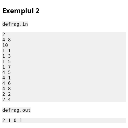
Exemplul 2
defrag.in
2

4 8

10

1 1

1 3

1 5

1 7

4 5

4 1

4 6

4 8

2 2

defrag.out