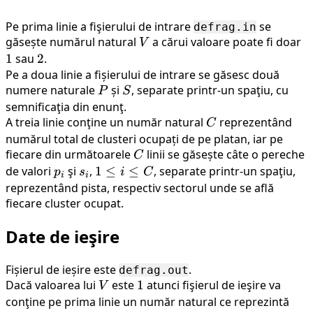
Pe prima linie a fişierului de intrare
se
defrag.in
găsește numărul natural
V
a cărui valoare poate fi doar
1
V
1
sau
2
2
.
Pe a doua linie a fișierului de intrare se găsesc două
numere naturale
P
și
S
, separate printr-un spaţiu, cu
P
S
semnificaţia din enunţ.
A treia linie conţine un număr natural
C
reprezentând
C
numărul total de clusteri ocupați de pe platan, iar pe
fiecare din următoarele
C
linii se găsește câte o pereche
C
de valori
p_i
şi
s_i
,
1
1
≤
≤
, separate printr-un spaţiu,
p
s
i
C
i
i
\leq
reprezentând pista, respectiv sectorul unde se află
fiecare cluster ocupat.
i
\leq
Date de ieşire
C
Fișierul de ieșire este
.
defrag.out
Dacă valoarea lui
V
este
1
1
atunci fişierul de ieşire va
V
conţine pe prima linie un număr natural ce reprezintă