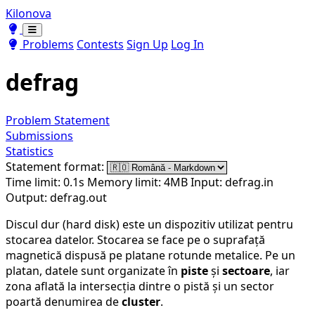
Kilonova
Toggle theme
Toggle theme
Problems
Contests
Sign Up
Log In
defrag
Problem Statement
Submissions
Statistics
Statement format:
Time limit: 0.1s
Memory limit: 4MB
Input: defrag.in
Output: defrag.out
Discul dur (hard disk) este un dispozitiv utilizat pentru
stocarea datelor. Stocarea se face pe o suprafață
magnetică dispusă pe platane rotunde metalice. Pe un
platan, datele sunt organizate în
piste
și
sectoare
, iar
zona aflată la intersecția dintre o pistă și un sector
poartă denumirea de
cluster
.