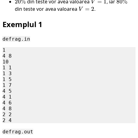
20\%
20%
din teste vor avea valoarea
V
=
1
, iar
80\%
80%
V
=
din teste vor avea valoarea
V
=
2
.
V
1
=
Exemplul 1
2
defrag.in
1

4 8

10

1 1

1 3

1 5

1 7

4 5

4 1

4 6

4 8

2 2

defrag.out