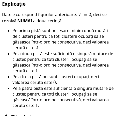
Explicație
Datele corespund figurilor anterioare.
V
=
2
, deci se
V
=
rezolvă
NUMAI
a doua cerință.
2
Pe prima pistă sunt necesare minim două mutări
de clusteri pentru ca toți clusterii ocupați să se
găsească într-o ordine consecutivă, deci valoarea
cerută este
2
2
.
Pe a doua pistă este suficientă o singură mutare de
cluster, pentru ca toți clusterii ocupați să se
găsească într-o ordine consecutivă, deci valoarea
cerută este
1
1
.
Pe a treia pistă nu sunt clusteri ocupați, deci
valoarea cerută este
0
0
.
Pe a patra pistă este suficientă o singură mutare de
cluster, pentru ca toți clusterii ocupați să se
găsească într-o ordine consecutivă, deci valoarea
cerută este
1
1
.