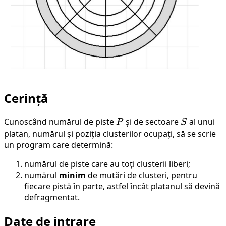
Cerință
Cunoscând numărul de piste
P
și de sectoare
S
al unui
P
S
platan, numărul și poziția clusterilor ocupați, să se scrie
un program care determină:
numărul de piste care au toți clusterii liberi;
numărul
minim
de mutări de clusteri, pentru
fiecare pistă în parte, astfel încât platanul să devină
defragmentat.
Date de intrare