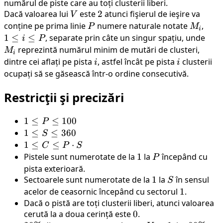
numărul de piste care au toți clusterii liberi.
Dacă valoarea lui
V
este
2
2
atunci fişierul de ieşire va
V
conține pe prima linie
P
numere naturale notate
M_i
,
1
P
M
i
\leq
1
≤
≤
, separate prin câte un singur spațiu, unde
M_i
i
P
i
reprezintă numărul minim de mutări de clusteri,
M
i
\leq
dintre cei aflați pe pista
i
, astfel încât pe pista
i
clusterii
i
i
P
ocupați să se găsească într-o ordine consecutivă.
Restricţii şi precizări
1
1
≤
≤
100
P
\leq
1
1
≤
≤
360
S
P
\leq
1
1
≤
≤
⋅
C
P
S
\leq
S
\leq
Pistele sunt numerotate de la
1
1
la
P
începând cu
P
100
\leq
C
pista exterioară.
360
\leq
Sectoarele sunt numerotate de la
1
1
la
S
în sensul
S
P
acelor de ceasornic începând cu sectorul
1
1
.
\cdot
Dacă o pistă are toți clusterii liberi, atunci valoarea
S
cerută la a doua cerință este
0
0
.