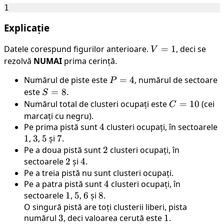
Explicație
Datele corespund figurilor anterioare.
V
=
1
, deci se
V
=
rezolvă
NUMAI
prima cerință.
1
Numărul de piste este
P
=
4
, numărul de sectoare
P
=
este
S
=
8
.
S
4
=
Numărul total de clusteri ocupați este
C
=
10
(cei
C
8
=
marcați cu negru).
Pe prima pistă sunt
4
4
clusteri ocupați, în sectoarele
10
1
1
,
3
3
,
5
5
și
7
7
.
Pe a doua pistă sunt
2
2
clusteri ocupați, în
sectoarele
2
2
și
4
4
.
Pe a treia pistă nu sunt clusteri ocupați.
Pe a patra pistă sunt
4
4
clusteri ocupați, în
sectoarele
1
1
,
5
5
,
6
6
și
8
8
.
O singură pistă are toți clusterii liberi, pista
numărul
3
3
, deci valoarea cerută este
1
1
.