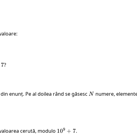
valoare:
7
?
a din enunț. Pe al doilea rând se găsesc
N
numere, elementel
N
9
 valoarea cerută, modulo
10^9
1
0
+
7
.