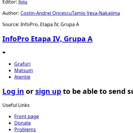
Editor:
liviu
Author:
Costin-Andrei Oncescu
Tamio Vesa-Nakajima
Source: InfoPro, Etapa IV, Grupa A
InfoPro Etapa IV, Grupa A
Grafuri
Matsum
Atentie
Log in
or
sign up
to be able to send 
Useful Links
Front page
Donate
Problems