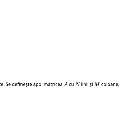
e. Se definește apoi matricea
A
cu
N
linii și
M
coloane,
A
N
M