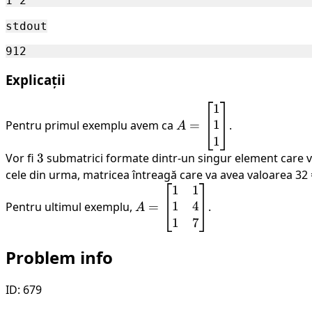
stdout
Explicații
1
A =
1
Pentru primul exemplu avem ca
\begin{bmatrix}
=
.
A
1 \\ 1 \\ 1 \\
1
\end{bmatrix}
Vor fi
3
3
submatrici formate dintr-un singur element care 
cele din urma, matricea întreagă care va avea valoarea 32
1
1
A =
1
4
Pentru ultimul exemplu,
\begin{bmatrix}
=
.
A
1 & 1 \\ 1 & 4
1
7
\\ 1 & 7 \\
Problem info
\end{bmatrix}
ID: 679