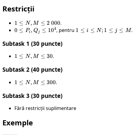
Restricții
1
1
≤
,
≤
2
000
.
N
M
4
\le
0 \le
0
≤
,
≤
1
0
, pentru
1
1
≤
≤
;
1
≤
≤
.
P
Q
i
N
j
M
i
j
N,
P_i,
\le
Subtask 1 (30 puncte)
M
Q_j
i
\le
\le
\le
1
1
≤
,
≤
30
.
N
M
2 \
10^4
N;
\le
000
1
Subtask 2 (40 puncte)
N,
\le
M
j
1
1
≤
,
≤
300
.
N
M
\le
\le
\le
30
M
Subtask 3 (30 puncte)
N,
M
Fără restricții suplimentare
\le
300
Exemple