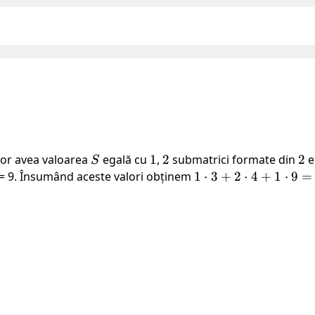
vor avea valoarea
S
egală cu
1
1
,
2
2
submatrici formate din
2
2
e
S
 = 9. Însumând aceste valori obținem
1
1
⋅
3
+
2
⋅
4
+
1
⋅
9
=
\cdot
3 + 2
\cdot
4 + 1
\cdot
9 =
20