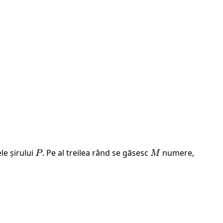
e șirului
P
. Pe al treilea rând se găsesc
M
numere,
P
M