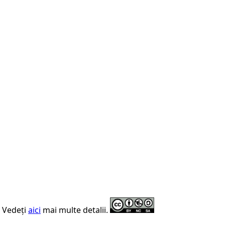
. Vedeți
aici
mai multe detalii.