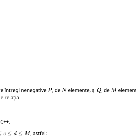
re întregi nenegative
P
, de
N
elemente, și
Q
, de
M
element
P
N
Q
M
e relația
 C++.
≤
≤
≤
, astfel:
c
d
M