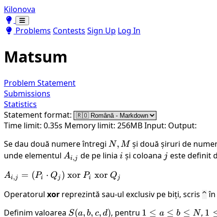
Kilonova
Toggle theme
Toggle theme
Problems
Contests
Sign Up
Log In
Matsum
Problem Statement
Submissions
Statistics
Statement format:
Time limit: 0.35s
Memory limit: 256MB
Input:
Output:
Se dau două numere întregi
N,
,
și două șiruri de nume
N
M
M
unde elementul
A_{i,j}
de pe linia
i
și coloana
j
este definit d
A
i
j
,
i
j
\displaystyle
=
(
⋅
)
xor
xor
A
P
Q
P
Q
,
i
j
i
j
i
j
A_{i,j} =
Operatorul
xor
reprezintă sau-ul exclusiv pe biți, scris
în
^
(P_i \cdot
Q_j) \text{
Definim valoarea
S(a,
(
,
,
,
)
, pentru
1
1
≤
≤
≤
,
1
1
S
a
b
c
d
a
b
N