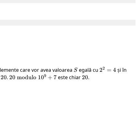
2
lemente care vor avea valoarea
S
egală cu
2^2
2
=
4
și în
S
9
= 4
20
.
20
20
modulo
1
0
+
7
este chiar
20
20
.
\text{
modulo
} 10^9
+ 7