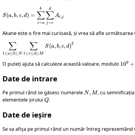
xor } P_i
b,
\le
\le
\text{ xor }
\displaystyle S(a,
b
d
c,
a
c
∑
∑
(
,
,
,
)
=
Q_j
S
a
b
c
d
A
b, c, d) =
,
i
j
d)
\le
\le
\sum_{i=a}^{b}
=
=
i
a
j
c
b
d
\sum_{j=c}^{d}
\le
\le
Akane este o fire mai curioasă, și vrea să afle următoarea 
A_{i,j}
N
M
∑
∑
2
\displaystyle
(
,
,
,
)
S
a
b
c
d
\sum_{1 \le
1
≤
≤
≤
1
≤
≤
≤
a
b
N
c
d
M
a \le b \le
9
O puteți ajuta să calculeze această valoare, modulo
10^9
1
0
+
N} \sum_{1
+ 7
\le c \le d
Date de intrare
\le M} {S(a,
b, c, d)}^2
Pe primul rând se găsesc numerele
N,
,
, cu semnificați
N
M
M
elementele șirului
Q
.
Q
Date de ieșire
Se va afișa pe primul rând un număr întreg reprezentând