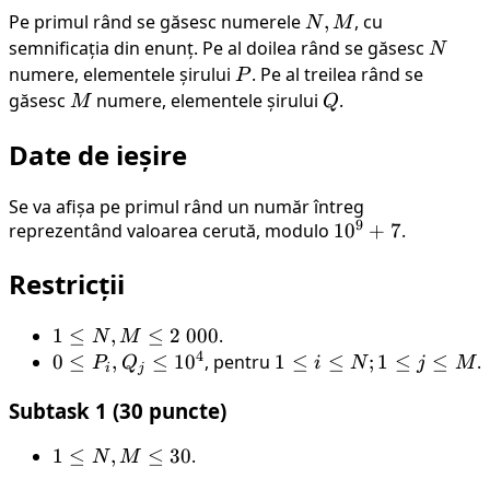
Pe primul rând se găsesc numerele
N,
,
, cu
N
M
M
semnificația din enunț. Pe al doilea rând se găsesc
N
N
numere, elementele șirului
P
. Pe al treilea rând se
P
găsesc
M
numere, elementele șirului
Q
.
M
Q
Date de ieșire
Se va afișa pe primul rând un număr întreg
9
reprezentând valoarea cerută, modulo
10^9
1
0
+
7
.
+ 7
Restricții
1
1
≤
,
≤
2
000
.
N
M
4
\le
0 \le
0
≤
,
≤
1
0
, pentru
1
1
≤
≤
;
1
≤
≤
.
P
Q
i
N
j
M
i
j
N,
P_i,
\le
Subtask 1 (30 puncte)
M
Q_j
i
\le
\le
\le
1
1
≤
,
≤
30
.
N
M
2 \
10^4
N;
\le
000
1