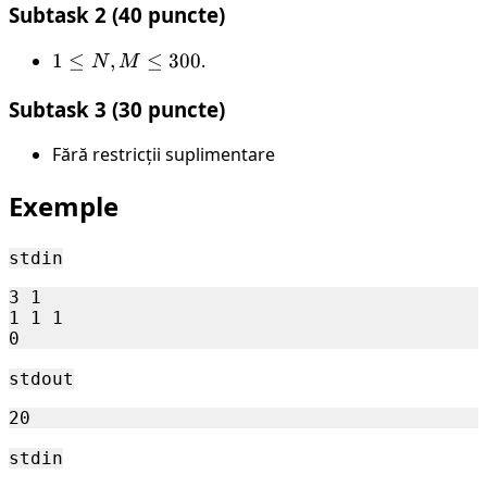
Subtask 2 (40 puncte)
N,
\le
M
j
1
1
≤
,
≤
300
.
N
M
\le
\le
\le
30
M
Subtask 3 (30 puncte)
N,
M
Fără restricții suplimentare
\le
300
Exemple
stdin
3 1

1 1 1

stdout
stdin