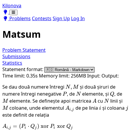
Kilonova
Toggle theme
Toggle theme
Problems
Contests
Sign Up
Log In
Matsum
Problem Statement
Submissions
Statistics
Statement format:
Time limit: 0.35s
Memory limit: 256MB
Input:
Output:
Se dau două numere întregi
N,
,
și două șiruri de
N
M
M
numere întregi nenegative
P
, de
N
elemente, și
Q
, de
M
P
N
Q
elemente. Se definește apoi matricea
A
cu
N
linii și
M
M
A
N
coloane, unde elementul
A_{i,j}
de pe linia
i
și coloana
j
M
A
i
j
,
i
j
este definit de relația
\displaystyle
=
(
⋅
)
xor
xor
A
P
Q
P
Q
,
i
j
i
j
i
j