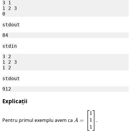
3 1

1 2 3

stdout
stdin
3 2

1 2 3

stdout
Explicații
1
A =
1
Pentru primul exemplu avem ca
\begin{bmatrix}
=
.
A
1 \\ 1 \\ 1 \\
1