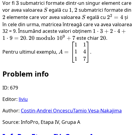
\end{bmatrix}
Vor fi
3
3
submatrici formate dintr-un singur element care
vor avea valoarea
S
egală cu
1
1
,
2
2
submatrici formate din
S
2
2
2
elemente care vor avea valoarea
S
egală cu
2^2
2
=
4
și
S
= 4
în cele din urma, matricea întreagă care va avea valoarea
32 = 9. Însumând aceste valori obținem
1
1
⋅
3
+
2
⋅
4
+
9
1
⋅
9
=
20
.
20
20
modulo
1
0
+
7
este chiar
\cdot
20
20
.
1
1
\text{
A =
3 + 2
1
4
Pentru ultimul exemplu,
modulo
\begin{bmatrix}
=
.
\cdot
A
} 10^9
1 & 1 \\ 1 & 4
4 + 1
1
7
+ 7
\\ 1 & 7 \\
\cdot
Problem info
\end{bmatrix}
9 =
20
ID: 679
Editor:
liviu
Author:
Costin-Andrei Oncescu
Tamio Vesa-Nakajima
Source: InfoPro, Etapa IV, Grupa A