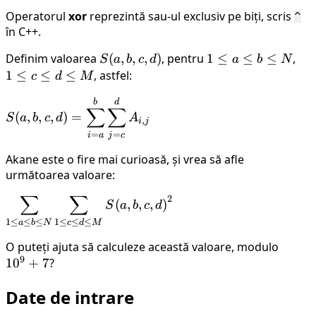
A_{i,j} =
Operatorul
xor
reprezintă sau-ul exclusiv pe biți, scris
^
(P_i \cdot
în C++.
Q_j) \text{
xor } P_i
Definim valoarea
S(a,
(
,
,
,
)
, pentru
1
1
≤
≤
≤
,
1
S
a
b
c
d
a
b
N
\text{ xor }
b,
\le
\le
1
≤
≤
≤
, astfel:
c
d
M
Q_j
c,
a
c
\displaystyle S(a,
b
d
d)
\le
\le
∑
∑
(
,
,
,
)
=
S
a
b
c
d
A
b, c, d) =
,
b
d
i
j
\sum_{i=a}^{b}
=
=
i
a
j
c
\le
\le
\sum_{j=c}^{d}
N
M
Akane este o fire mai curioasă, și vrea să afle
A_{i,j}
următoarea valoare:
∑
∑
2
\displaystyle
(
,
,
,
)
S
a
b
c
d
\sum_{1 \le
1
≤
≤
≤
1
≤
≤
≤
a
b
N
c
d
M
a \le b \le
O puteți ajuta să calculeze această valoare, modulo
10^9
N} \sum_{1
9
1
0
+
7
?
+ 7
\le c \le d
\le M} {S(a,
Date de intrare
b, c, d)}^2