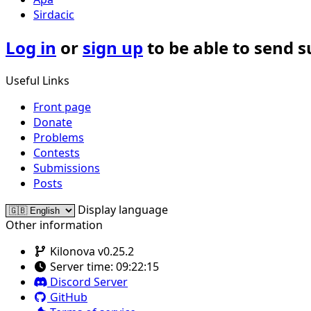
Sirdacic
Log in
or
sign up
to be able to send 
Useful Links
Front page
Donate
Problems
Contests
Submissions
Posts
Display language
Other information
Kilonova v0.25.2
Server time:
09:22:15
Discord Server
GitHub