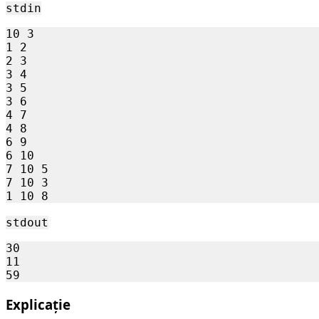
stdin
10 3

1 2

2 3

3 4

3 5

3 6

4 7

4 8

6 9

6 10

7 10 5

7 10 3

stdout
30

11

Explicație