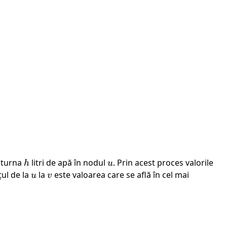
 turna
h
litri de apă în nodul
u
. Prin acest proces valorile
h
u
țul de la
u
la
v
este valoarea care se află în cel mai
u
v