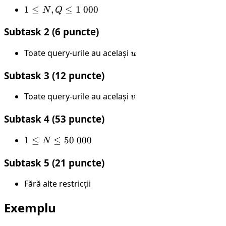
N
\leq
1
1
≤
,
≤
1
000
N
Q
\
10^9
\leq
000
Subtask 2 (6 puncte)
N,
Q
Toate query-urile au același
u
u
\leq
1 \
Subtask 3 (12 puncte)
000
Toate query-urile au același
v
v
Subtask 4 (53 puncte)
1
1
≤
≤
50
000
N
\leq
Subtask 5 (21 puncte)
N
\leq
Fără alte restricții
50
\
Exemplu
000