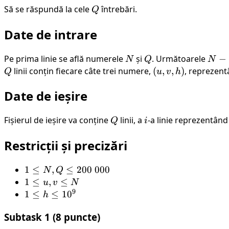
Să se răspundă la cele
Q
întrebări.
Q
Date de intrare
Pe prima linie se află numerele
N
și
Q
. Următoarele
N-
−
N
Q
N
1
Q
linii conțin fiecare câte trei numere,
(u,
(
,
,
)
, reprezent
Q
u
v
h
v,
Date de ieșire
h)
Fișierul de ieșire va conține
Q
linii, a
i
-a linie reprezentân
Q
i
Restricții și precizări
1
1
≤
,
≤
200
000
N
Q
\leq
1
1
≤
,
≤
u
v
N
9
N,
\leq
1
1
≤
≤
1
0
h
Q
u, v
\leq
Subtask 1 (8 puncte)
\leq
\leq
h
200