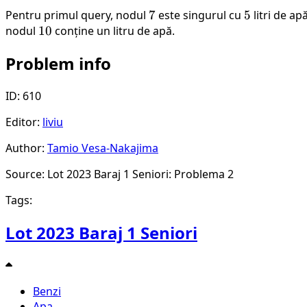
Pentru primul query, nodul
7
7
este singurul cu
5
5
litri de ap
nodul
10
10
conține un litru de apă.
Problem info
ID: 610
Editor:
liviu
Author:
Tamio Vesa-Nakajima
Source: Lot 2023 Baraj 1 Seniori: Problema 2
Tags:
Lot 2023 Baraj 1 Seniori
Benzi
Apa