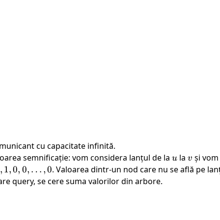
unicant cu capacitate infinită.
oarea semnificație: vom considera lanțul de la
u
la
v
și vom
u
v
,
1
,
0
,
0
,
…
,
0
. Valoarea dintr-un nod care nu se află pe lan
care query, se cere suma valorilor din arbore.