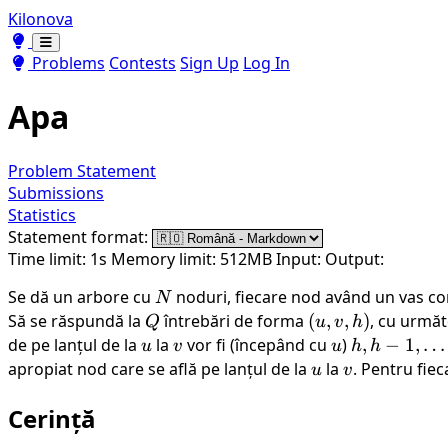
Kilonova
Toggle theme
Toggle theme
Problems
Contests
Sign Up
Log In
Apa
Problem Statement
Submissions
Statistics
Statement format:
Time limit: 1s
Memory limit: 512MB
Input:
Output:
Se dă un arbore cu
N
noduri, fiecare nod având un vas com
N
Să se răspundă la
Q
întrebări de forma
(u,
(
,
,
)
, cu următ
Q
u
v
h
v,
de pe lanțul de la
u
la
v
vor fi (începând cu
u
)
h, h-1,
,
−
1
,
…
u
v
u
h
h
h)
\ldots,
apropiat nod care se află pe lanțul de la
u
la
v
. Pentru fie
u
v
1, 0, 0,
Cerință
\ldots,
0