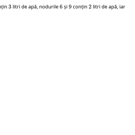
nțin
3
3
litri de apă, nodurile
6
6
și
9
9
conțin
2
2
litri de apă, iar