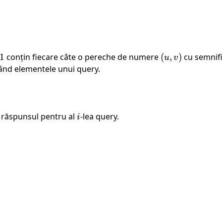
1
conțin fiecare câte o pereche de numere
(u,
(
,
)
cu semnifi
u
v
v)
ând elementele unui query.
d răspunsul pentru al
i
-lea query.
i