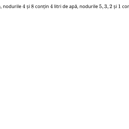
ă, nodurile
4
4
și
8
8
conțin
4
4
litri de apă, nodurile
5,
5
,
3
,
2
și
1
1
co
3,
2