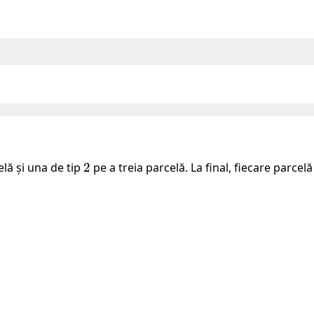
lă și una de tip
2
2
pe a treia parcelă. La final, fiecare parcel