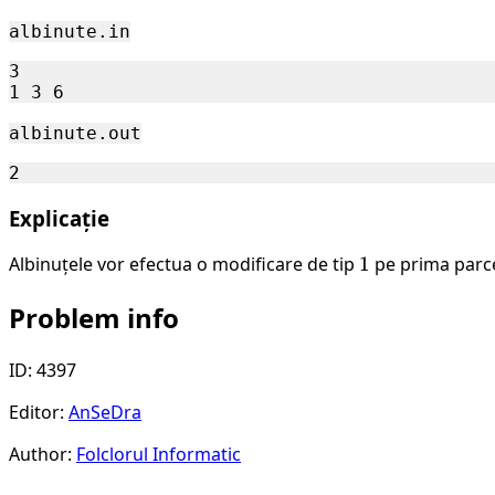
200
\
albinute.in
000
3

albinute.out
Explicație
Albinuțele vor efectua o modificare de tip
1
1
pe prima parce
Problem info
ID: 4397
Editor:
AnSeDra
Author:
Folclorul Informatic