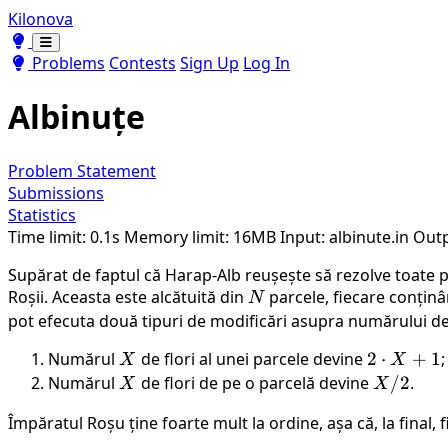
Kilonova
Toggle theme
Toggle theme
Problems
Contests
Sign Up
Log In
Albinuțe
Problem Statement
Submissions
Statistics
Time limit: 0.1s
Memory limit: 16MB
Input: albinute.in
Outp
Supărat de faptul că Harap-Alb reușește să rezolve toate pr
Roșii. Aceasta este alcătuită din
N
parcele, fiecare conținân
N
pot efecuta două tipuri de modificări asupra numărului de 
Numărul
X
de flori al unei parcele devine
2
2
⋅
+
1
;
X
X
\cdot
Numărul
X
de flori de pe o parcelă devine
X
/2
.
X
X
X +
/
Împăratul Roșu ține foarte mult la ordine, așa că, la final,
1
2