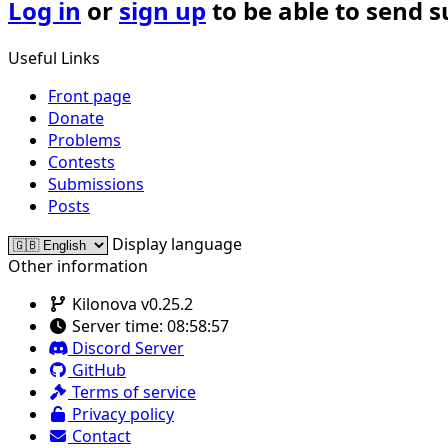
Log in
or
sign up
to be able to send 
Useful Links
Front page
Donate
Problems
Contests
Submissions
Posts
Display language
Other information
Kilonova v0.25.2
Server time:
08:58:57
Discord Server
GitHub
Terms of service
Privacy policy
Contact