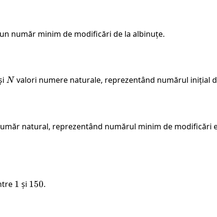
d un număr minim de modificări de la albinuțe.
și
N
valori numere naturale, reprezentând numărul inițial de
N
număr natural, reprezentând numărul minim de modificări e
între
1
1
și
150
150
.