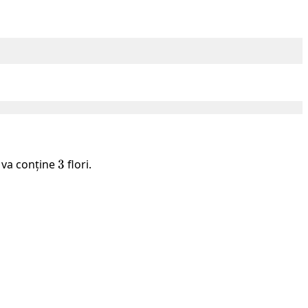
ă va conține
3
3
flori.