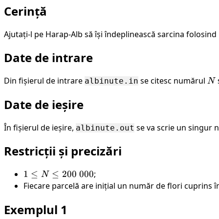
Cerință
Ajutați-l pe Harap-Alb să își îndeplinească sarcina folosin
Date de intrare
Din fișierul de intrare
se citesc numărul
N
albinute.in
N
Date de ieșire
În fișierul de ieșire,
se va scrie un singur 
albinute.out
Restricții și precizări
1
1
≤
≤
200
000
;
N
\leq
Fiecare parcelă are inițial un număr de flori cuprins 
N
Exemplul 1
\leq