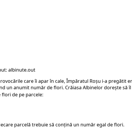
ut: albinute.out
ovocările care îi apar în cale, Împăratul Roșu i-a pregătit e
d un anumit număr de flori. Crăiasa Albinelor dorește să îl aj
flori de pe parcele:
 fiecare parcelă trebuie să conțină un număr egal de flori.