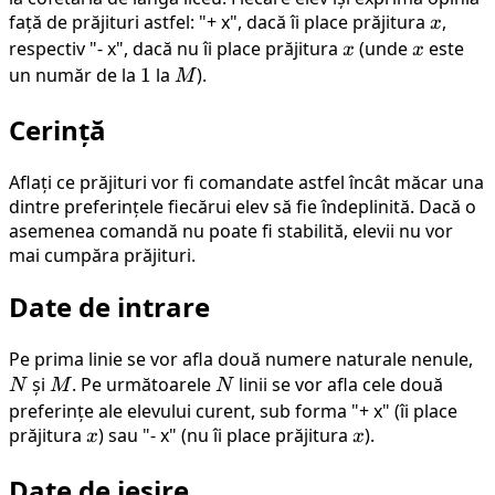
față de prăjituri astfel: "+ x", dacă îi place prăjitura
x
,
x
respectiv "- x", dacă nu îi place prăjitura
x
(unde
x
este
x
x
un număr de la
1
1
la
M
).
M
Cerință
Aflați ce prăjituri vor fi comandate astfel încât măcar una
dintre preferințele fiecărui elev să fie îndeplinită. Dacă o
asemenea comandă nu poate fi stabilită, elevii nu vor
mai cumpăra prăjituri.
Date de intrare
Pe prima linie se vor afla două numere naturale nenule,
N
și
M
. Pe următoarele
N
linii se vor afla cele două
N
M
N
preferințe ale elevului curent, sub forma "+ x" (îi place
prăjitura
x
) sau "- x" (nu îi place prăjitura
x
).
x
x
Date de ieșire