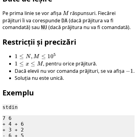
Pe prima linie se vor afișa
M
răspunsuri. Fiecărei
M
prăjituri îi va corespunde
(dacă prăjitura va fi
DA
comandată) sau
(dacă prăjitura nu va fi comandată).
NU
Restricții și precizări
5
1 \leq
1
≤
,
≤
1
0
N
M
N, M
1
1
≤
≤
, pentru orice prăjitură.
x
M
\leq
\leq
Dacă elevii nu vor comanda prăjituri, se va afișa
-1
−
1
.
10^{5}
x
Soluția nu este unică.
\leq
Exemplu
M
stdin
7 6

+ 4 + 6

+ 3 + 2

- 6 + 5
