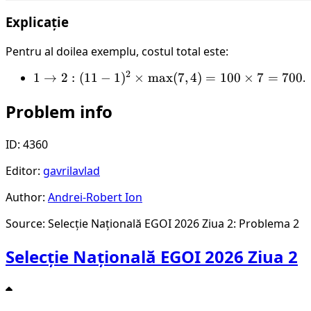
Explicație
Pentru al doilea exemplu, costul total este:
2
1
1
→
2
:
(
11
−
1
)
×
max
(
7
,
4
)
=
100
×
7
=
700
.
\rightarrow
Problem info
2: (11-1)^2
\times
\text{max}
ID: 4360
(7, 4) =
Editor:
gavrilavlad
100 \times
7 = 700
Author:
Andrei-Robert Ion
Source: Selecție Națională EGOI 2026 Ziua 2: Problema 2
Selecție Națională EGOI 2026 Ziua 2