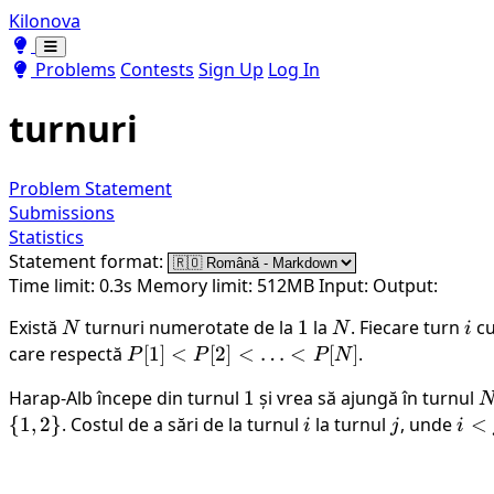
Kilonova
Toggle theme
Toggle theme
Problems
Contests
Sign Up
Log In
turnuri
Problem Statement
Submissions
Statistics
Statement format:
Time limit: 0.3s
Memory limit: 512MB
Input:
Output:
Există
N
turnuri numerotate de la
1
1
la
N
. Fiecare turn
i
c
N
N
i
care respectă
P[1]
[
1
]
<
[
2
]
<
…
<
[
]
.
P
P
P
N
<
Harap-Alb începe din turnul
1
1
și vrea să ajungă în turnul
N
P[2]
{
1
,
2
}
. Costul de a sări de la turnul
i
la turnul
j
, unde
i
<
i
j
i
<
<
\ldots
j
<