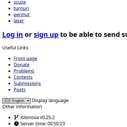
scuze
turnuri
permut
laser
Log in
or
sign up
to be able to send 
Useful Links
Front page
Donate
Problems
Contests
Submissions
Posts
Display language
Other information
Kilonova v0.25.2
Server time:
00:50:23