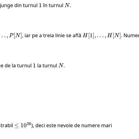
ajunge din turnul
1
1
în turnul
N
.
N
…
,
[
]
, iar pe a treia linie se află
H[1],
[
1
]
,
…
,
[
]
. Numere
P
N
H
H
N
,
\ldots,
H[N]
ge de la turnul
1
1
la turnul
N
.
N
36
trabil
\leq
≤
1
0
), deci este nevoie de numere mari
10^{36}