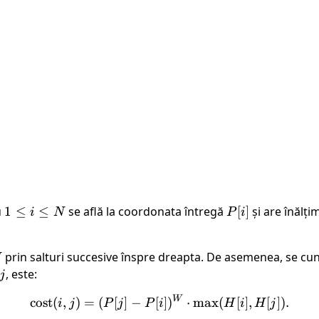
u
1
1
≤
≤
se află la coordonata întregă
P[i]
[
]
și are înălț
i
N
P
i
\leq
i
prin salturi succesive înspre dreapta. De asemenea, se c
N
\leq
, este:
j
N
W
\text{cost}(i, j) = (P[j] - 
cost
(
,
)
=
(
[
]
−
[
]
)
⋅
max
(
[
]
,
[
])
.
i
j
P
j
P
i
H
i
H
j