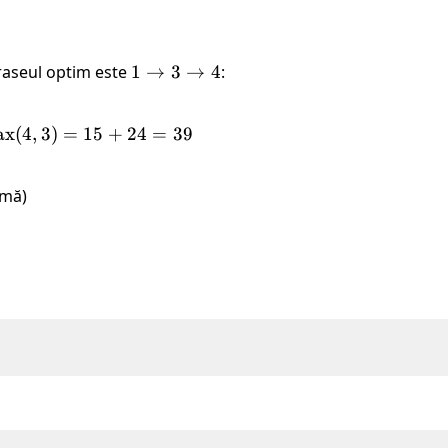
raseul optim este
1
1
→
3
→
4
:
\rightarrow
3
ax
(
4
,
3
)
=
15
+
24
=
39
\rightarrow
4
imă)