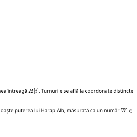
imea întreagă
H[i]
[
]
. Turnurile se află la coordonate distincte
H
i
unoaște puterea lui Harap-Alb, măsurată ca un număr
W
∈
W
\in
\
P[i])^W \cdot \text{max}(H[i], H[j]).
{1,