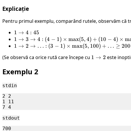
Explicație
Pentru primul exemplu, comparând rutele, observăm că t
1
1
→
4
:
45
\rightarrow
1
1
→
3
→
4
:
(
4
−
1
)
×
max
(
5
,
4
)
+
(
10
−
4
)
×
m
4: 45
\rightarrow
1
1
→
2
→
…
:
(
3
−
1
)
×
max
(
5
,
100
)
+
…
≥
200
3
\rightarrow
(Se observă ca orice rută care începe cu
1
1
→
2
este inopt
\rightarrow
2
\rightarrow
4 : (4−1)
\rightarrow
Exemplu 2
2
\times
\ldots : (3-
\text{max}
1) \times
stdin
(5,4) +
\text{max}
(10−4)
(5,100) +
2 2 

\times
\ldots \ge
1 11

\text{max}
200
(4,3) = 15
stdout
+ 24 = 39