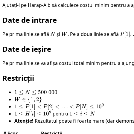
P[N]
Ajutați-l pe Harap-Alb să calculeze costul minim pentru a 
Date de intrare
Pe prima linie se află
N
și
W
. Pe a doua linie se află
P[1],
[
1
]
,
N
W
P
\ldots
Date de ieșire
P[N]
Pe prima linie se va afișa costul total minim pentru a ajun
Restricții
1
1
≤
≤
500
000
N
\leq
W
∈
{
1
,
2
}
W
9
N
\in
1 \leq
1
≤
[
1
]
<
[
2
]
<
…
<
[
]
≤
1
0
P
P
P
N
\leq
9
\
P[1]
1
1
≤
[
]
≤
1
0
pentru
1
1
≤
≤
H
i
i
N
500
{1,
<
\leq
\leq
Atenție!
Rezultatul poate fi foarte mare (dar demons
\
2\}
P[2]
H[i]
i
#
Scor
000
Restricții
<